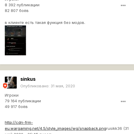
8 392 публикации
82 807 боёв
в клиенте есть такая функция без модов.
sinkus
Опубликовано:
31 мая, 2020
Игроки
79 164 публикации
49 917 боёв
http://cdn-frm-
eu.wargaming.net/4.5/style_images/wg/snapback.png
rusikk36 (31