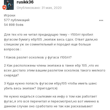
rusikk36
Опубликовано:
31 мая, 2020
Игроки
577 публикаций
54 898 боёв
Для тех кто не читал предидущую тему - т100лт пробил
фугасом бумагу ебр105 ,экипаж весь сдох. Ответ дали,но
слишком уж он сомнительный и породил еще больше
вопросов :
1 Каков разлет осколков у фугаса т100лт?
2 Как расположены члены экипажа в танке ебр 105 ,что их
всех достало этим вашим разлетом осколков такого мелкого
снаряда?
3 Куда нужно попасть фугасом ебру105 чтобы иметь шанс
убить весь экипаж? (пригодится)
Не нужно кидаться ссылками на инфу о том как работает
фугас,я это всё перечитал и пересмотрел,но вот именно в
данном случае оно сработало не так как расказывают