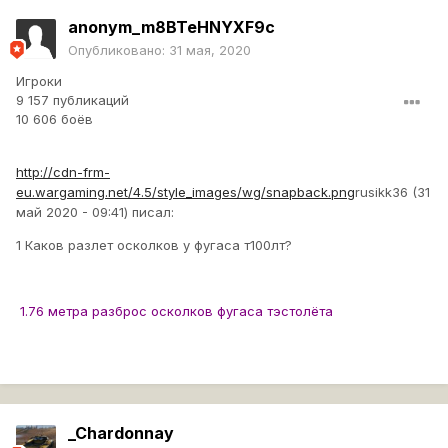
anonym_m8BTeHNYXF9c
Опубликовано:
31 мая, 2020
Игроки
9 157 публикаций
10 606 боёв
http://cdn-frm-
eu.wargaming.net/4.5/style_images/wg/snapback.png
rusikk36 (31
май 2020 - 09:41) писал:
1 Каков разлет осколков у фугаса т100лт?
1.76 метра разброс осколков фугаса тэстолёта
_Chardonnay