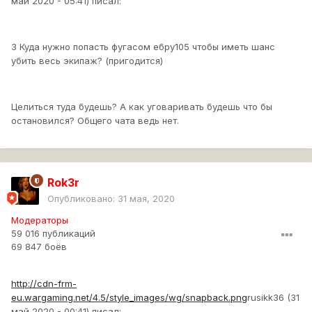
май 2020 - 05:41) писал:
3 Куда нужно попасть фугасом ебру105 чтобы иметь шанс
убить весь экипаж? (пригодится)
Целиться туда будешь? А как уговаривать будешь что бы
остановился? Общего чата ведь нет.
Rok3r
Опубликовано:
31 мая, 2020
Модераторы
59 016 публикаций
69 847 боёв
http://cdn-frm-
eu.wargaming.net/4.5/style_images/wg/snapback.png
rusikk36 (31
май 2020 - 00:41) писал: