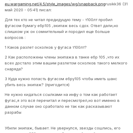
eu.wargaming.net/4.5/style_images/wg/snapback.png
rusikk36 (31
май 2020 - 05:41) писал:
Для тех кто не читал предидущую тему - т100лт пробил
фугасом бумагу ебр105 ,экипаж весь сдох. Ответ дали,но
слишком уж он сомнительный и породил еще больше
вопросов :
1 Каков разлет осколков у фугаса т100лт?
2 Как расположены члены экипажа в танке ебр 105 ,что их
всех достало этим вашим разлетом осколков такого мелкого
снаряда?
3 Куда нужно попасть фугасом ебру105 чтобы иметь шанс
убить весь экипаж? (пригодится)
Не нужно кидаться ссылками на инфу о том как работает
фугас,я это всё перечитал и пересмотрел,но вот именно в
данном случае оно сработало не так как расказывают
разрабы
Убили экипаж, бывает. Не увернулся, звезды сошлись, его