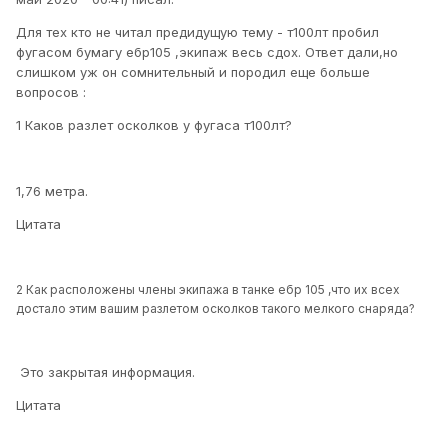
Для тех кто не читал предидущую тему - т100лт пробил
фугасом бумагу ебр105 ,экипаж весь сдох. Ответ дали,но
слишком уж он сомнительный и породил еще больше
вопросов :
1 Каков разлет осколков у фугаса т100лт?
1,76 метра.
Цитата
2 Как расположены члены экипажа в танке ебр 105 ,что их всех
достало этим вашим разлетом осколков такого мелкого снаряда?
Это закрытая информация.
Цитата