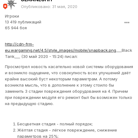
Опубликовано:
31 мая, 2020
Игроки
13 419 публикаций
65 944 боя
http://cdn-frm-
eu.wargaming.net/4.5/style_images/mobile/snapback.png
___Black
Tank___ (30 май 2020 - 15:24) писал:
Просмотрел новость касательно новой системы оборудования
и возникло ощущение, что совокупность всех улучшений даёт
крайне высокий буст некоторым параметрам. А потому
возникла мысль, что в дополнение к этому стоило бы
заменить 3 стадии повреждения оборудования на 4. Причем
при повреждении модуля его ремонт был бы возможен только
на предыдущую стадию.
Бесцветная стадия - полный порядок;
Жёлтая стадия - лёгкое повреждение, снижение
параметров на 25%;