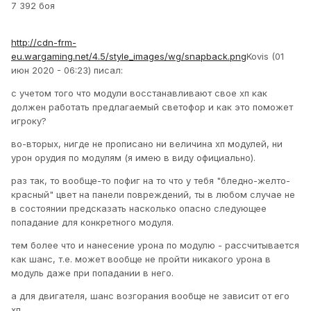
7 392 боя
http://cdn-frm-
eu.wargaming.net/4.5/style_images/wg/snapback.png
Kovis (01
июн 2020 - 06:23) писал:
с учетом того что модули восстанавливают свое хп как
должен работать предлагаемый светофор и как это поможет
игроку?
во-вторых, нигде не прописано ни величина хп модулей, ни
урон орудия по модулям (я имею в виду официально).
раз так, то вообще-то пофиг на то что у тебя "бледно-желто-
красный" цвет на панели повреждений, ты в любом случае не
в состоянии предсказать насколько опасно следующее
попадание для конкретного модуля.
тем более что и нанесение урона по модулю - рассчитывается
как шанс, т.е. может вообще не пройти никакого урона в
модуль даже при попадании в него.
а для двигателя, шанс возгорания вообще не зависит от его
хп...