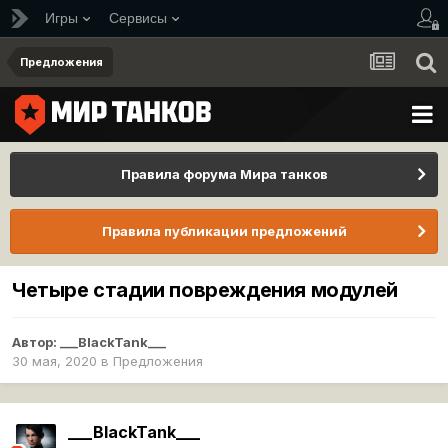
Игры
Сервисы
Предложения
Правила форума Мира танков
Правила публикации предложений
Четыре стадии повреждения модулей
Автор:
___BlackTank___
30 мая, 2020
в
Предложения
___BlackTank___