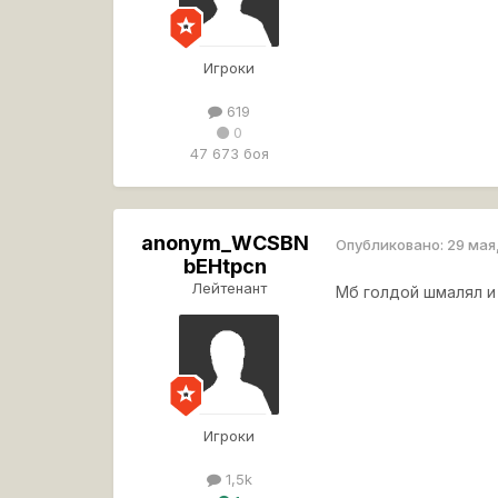
Игроки
619
0
47 673 боя
anonym_WCSBN
Опубликовано:
29 мая
bEHtpcn
Лейтенант
Мб голдой шмалял и
Игроки
1,5k