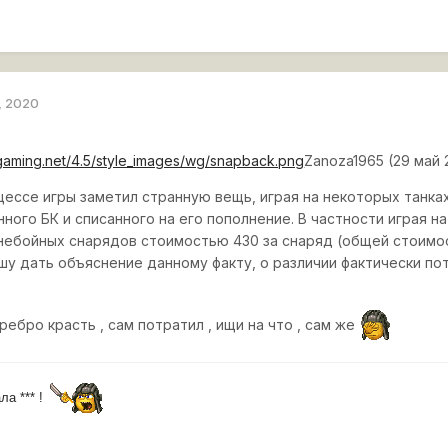
, 2020
rgaming.net/4.5/style_images/wg/snapback.png
Zanoza1965 (29 май 2
цессе игры заметил странную вещь, играя на некоторых танка
ного БК и списанного на его пополнение. В частности играя н
онебойных снарядов стоимостью 430 за снаряд (общей стоимо
шу дать объяснение данному факту, о различии фактически по
ребро красть , сам потратил , ищи на что , сам же
ла *** !