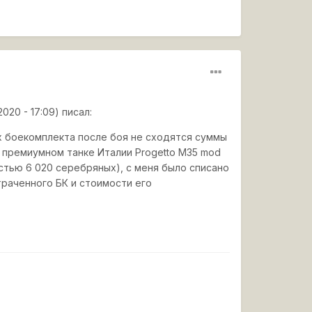
020 - 17:09) писал:
х боекомплекта после боя не сходятся суммы
а премиумном танке Италии Progetto M35 mod
стью 6 020 серебряных), с меня было списано
траченного БК и стоимости его