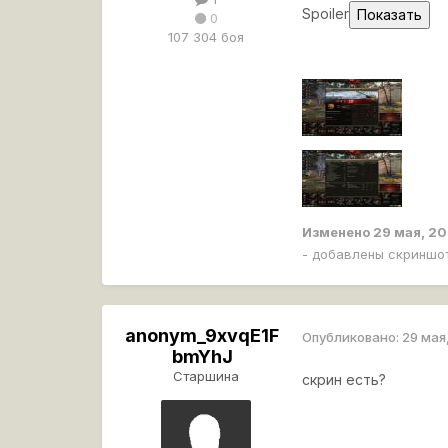
Spoiler
0
107 304 боя
Изменено
29 мая, 2
- добавлены скриншо
anonym_9xvqE1F
Опубликовано:
29 мая
bmYhJ
Старшина
скрин есть?