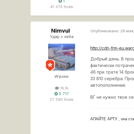
1
41 379 боёв
Nimvul
Опубликовано:
29 мая
Удар с неба
http://cdn-frm-eu.wa
Добрый день. В про
фактически потрачен
46 при трате 14 бр
Игроки
33 810 серебра. Про
автопополнения.
16,1k
5 717
ВГ не нужно твое се
27 590 боёв
АПАЙТЕ АРТУ , она ста