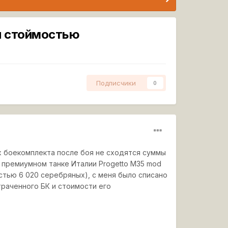
й стоймостью
Подписчики
0
х боекомплекта после боя не сходятся суммы
а премиумном танке Италии Progetto M35 mod
стью 6 020 серебряных), с меня было списано
траченного БК и стоимости его