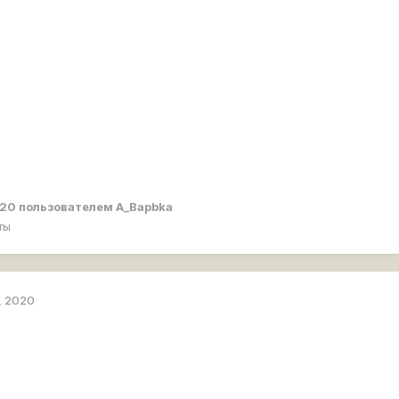
020
пользователем A_Bapbka
ты
, 2020