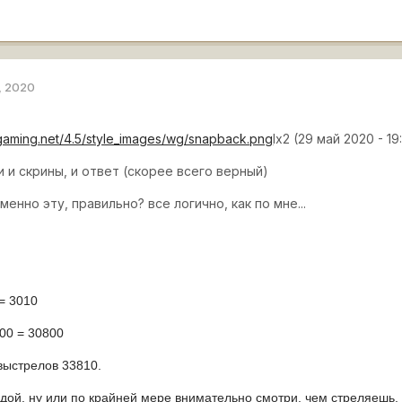
, 2020
rgaming.net/4.5/style_images/wg/snapback.png
lx2 (29 май 2020 - 19
 и скрины, и ответ (скорее всего верный)
енно эту, правильно? все логично, как по мне...
= 3010
00 = 30800
 выстрелов 33810.
лдой. ну или по крайней мере внимательно смотри, чем стреляешь,