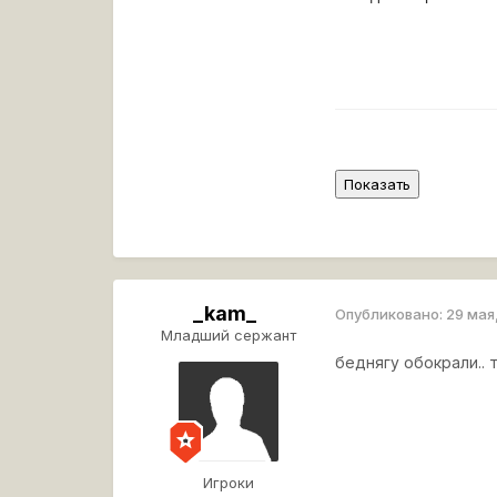
_kam_
Опубликовано:
29 мая
Младший сержант
беднягу обокрали.. 
Игроки