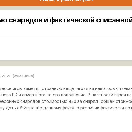
ю снарядов и фактической списанно
, 2020
(изменено)
цессе игры заметил странную вещь, играя на некоторых танка
ного БК и списанного на его пополнение. В частности играя н
онебойных снарядов стоимостью 430 за снаряд (общей стоимо
шу дать объяснение данному факту, о различии фактически по