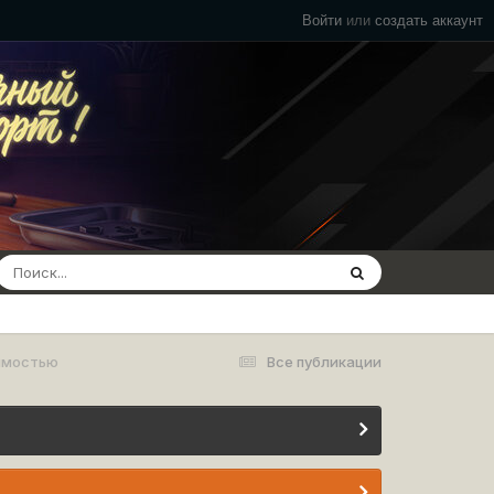
Войти
или
создать аккаунт
оймостью
Все публикации