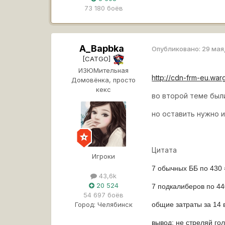
73 180 боёв
A_Bapbka
Опубликовано:
29 мая
[CATGO]
ИЗЮМительная
http://cdn-frm-eu.wa
Домовёнка, просто
кекс
во второй теме были
но оставить нужно им
Цитата
Игроки
7 обычных ББ по 430 
43,6k
20 524
7 подкалиберов по 44
54 697 боёв
общие затраты за 14
Город:
Челябинск
вывод: не стреляй го