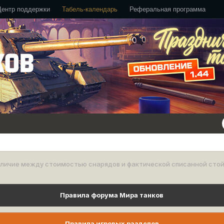
Центр поддержки
Табель-календарь
Реферальная программа
зличие между стоимостью снарядов и фактической списанной ст
Правила форума Мира танков
Правила игровых разделов