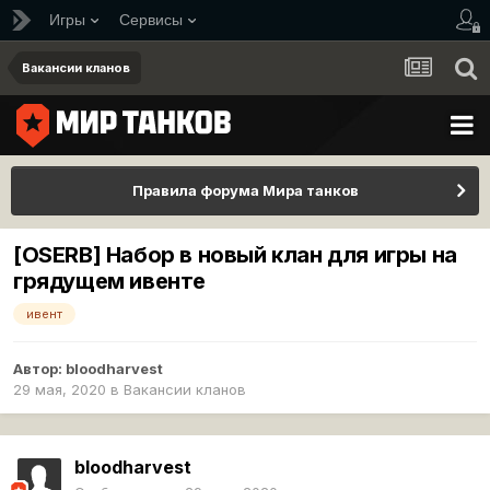
Игры
Сервисы
Вакансии кланов
Правила форума Мира танков
[OSERB] Набор в новый клан для игры на
грядущем ивенте
ивент
Автор:
bloodharvest
29 мая, 2020
в
Вакансии кланов
bloodharvest