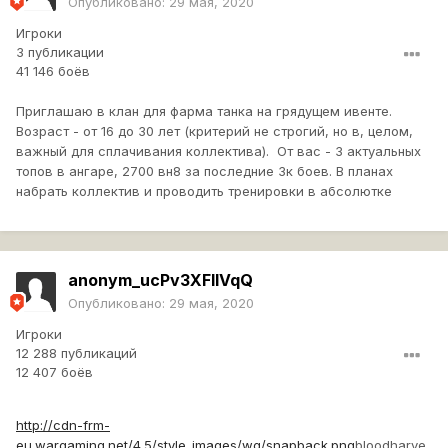
Опубликовано:
29 мая, 2020
Игроки
3 публикации
41 146 боёв
Приглашаю в клан для фарма танка на грядущем ивенте.
Возраст - от 16 до 30 лет (критерий не строгий, но в, целом,
важный для сплачивания коллектива). От вас - 3 актуальных
топов в ангаре, 2700 вн8 за последние 3к боев. В планах
набрать коллектив и проводить тренировки в абсолютке
anonym_ucPv3XFIIVqQ
Опубликовано:
29 мая, 2020
Игроки
12 288 публикаций
12 407 боёв
http://cdn-frm-
eu.wargaming.net/4.5/style_images/wg/snapback.png
bloodharve