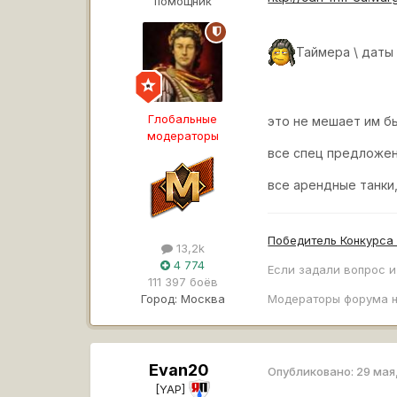
помощник
Таймера \ даты
Глобальные
это не мешает им б
модераторы
все спец предложени
все арендные танки
Победитель Конкурса
13,2k
4 774
Если задали вопрос и
111 397 боёв
Город:
Москва
Модераторы форума н
Evan20
Опубликовано:
29 мая
[YAP]