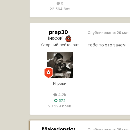
0
22 564 боя
prap30
Опубликовано:
29 мая
[H0COK]
Старший лейтенант
тебе то это зачем
Игроки
4,2k
572
28 299 боёв
Makedonsky
Опубликовано:
29 мая