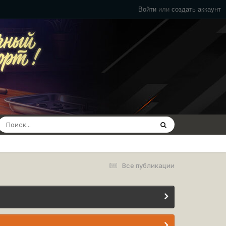
Войти
или
создать аккаунт
Все публикации