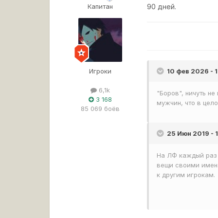
Капитан
90 дней.
Игроки
10 фев 2026 - 
6,1k
"Боров", ничуть н
3 168
мужчин, что в цел
85 069 боёв
25 Июн 2019 - 
На ЛФ каждый раз
вещи своими имена
к другим игрокам.