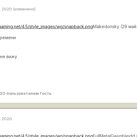
, 2020
(изменено)
rgaming.net/4.5/style_images/wg/snapback.png
Makedonsky (29 май 
времени
 не вижу
020
пользователем Гость
, 2020
rgaming.net/4.5/style_images/wg/snapback.png
FullMetalGwynbleidd 