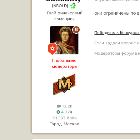
[NBOLD]
Твой финансовый
они ограничены по 
помощник
Победитель Конкурса
Если задали вопрос и
Модераторы форума н
Глобальные
модераторы
13,2k
4 774
111 397 боёв
Город:
Москва