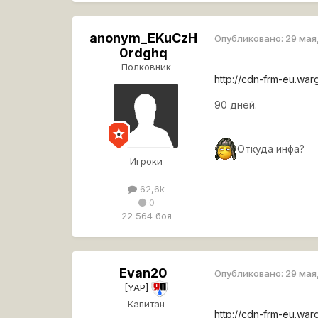
anonym_EKuCzH
Опубликовано:
29 мая
0rdghq
Полковник
http://cdn-frm-eu.wa
90 дней.
Откуда инфа?
Игроки
62,6k
0
22 564 боя
Evan20
Опубликовано:
29 мая
[YAP]
Капитан
http://cdn-frm-eu.wa