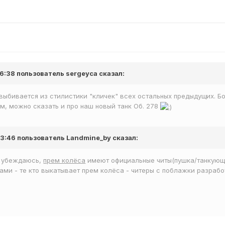
16:38 пользователь sergeyca сказал:
е выбивается из стилистики "кличек" всех остальных предыдущих. 
ом, можно сказать и про наш новый танк Об. 278
13:46 пользователь Landmine_by сказал:
 убеждаюсь,
прем колёса
имеют официальные читы(пушка/танкующи
ми - те кто выкатывает прем колёса - читеры с поблажки разраб