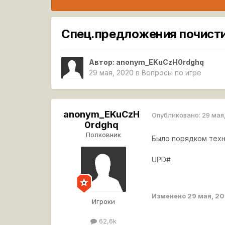
Спец.предложения почист
Автор:
anonym_EKuCzH0rdghq
29 мая, 2020
в
Вопросы по игре
anonym_EKuCzH
Опубликовано:
29 мая
0rdghq
Полковник
Было порядком техн
UPD#
Изменено
29 мая, 2
Игроки
62,6k