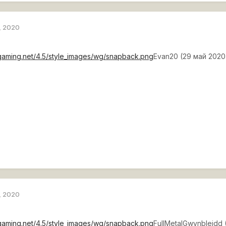
, 2020
rgaming.net/4.5/style_images/wg/snapback.png
Evan20 (29 май 2020 
, 2020
rgaming.net/4.5/style_images/wg/snapback.png
FullMetalGwynbleidd 