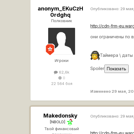
anonym_EKuCzH
Опубликовано:
29 мая
0rdghq
Полковник
http://cdn-frm-eu.wa
они ограничены по 
Таймера \ даты
Игроки
Spoiler
62,6k
0
22 564 боя
Изменено
29 мая, 2
Makedonsky
Опубликовано:
29 мая
[NBOLD]
Твой финансовый
http://cdn-frm-eu.wa