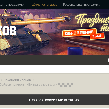
Центр поддержки
Табель-календарь
Реферальная программа
Вакансии кланов
бойцов на ивент «Битва за металл» ▀▄▀▄▀▄▀
Правила форума Мира танков