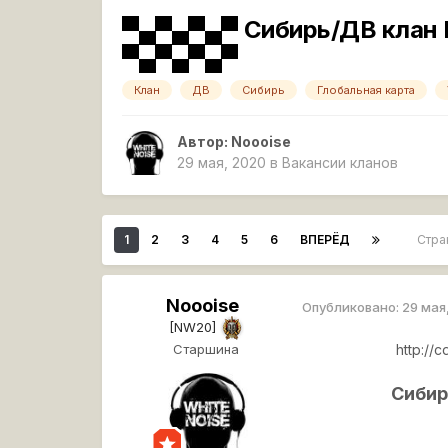
▀▄▀▄▀▄▀ Сибирь/ДВ клан P
▀▄▀▄▀▄▀
Клан
ДВ
Сибирь
Глобальная карта
Автор:
Noooise
29 мая, 2020
в
Вакансии кланов
1
2
3
4
5
6
ВПЕРЁД
Стра
Noooise
Опубликовано:
29 мая
[NW20]
Старшина
http://
Сибир