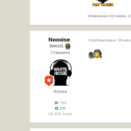
Изменено
22 июня, 
Noooise
Опубликовано:
29 мая
[NW20]
Старшина
Игроки
764
216
58 655 боёв