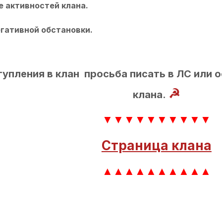
 активностей клана.
гативной обстановки.
упления в клан просьба писать в ЛС или о
☭
клана.
▼▼▼
▼▼▼▼▼▼▼
Страница клана
▲▲▲
▲▲▲▲▲▲▲