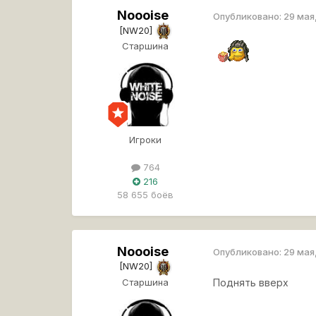
Noooise
Опубликовано:
29 мая
[NW20]
Старшина
Игроки
764
216
58 655 боёв
Noooise
Опубликовано:
29 мая
[NW20]
Старшина
Поднять вверх