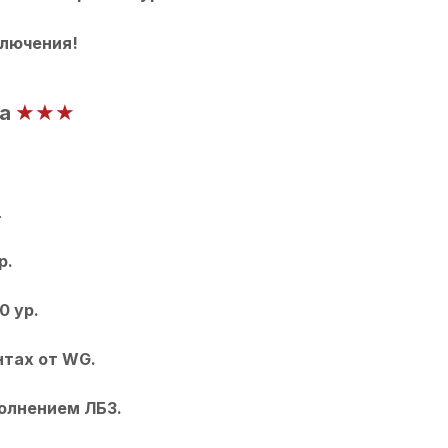
лючения!
★★
★
а
.
.
азки 8,10 ур.
0 ур.
нтах от WG.
олнением ЛБЗ.