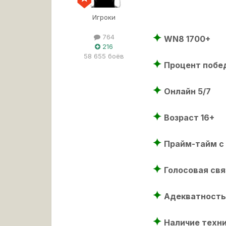
Игроки
✦
​
764
WN8 1700+
216
58 655 боёв
✦
​
Процент побе
✦
​
Онлайн 5/7
✦
​
Возраст 16+
✦
​
Прайм-тайм с 
✦
​
Голосовая свя
✦
​
Адекватность
✦
​
Наличие техни