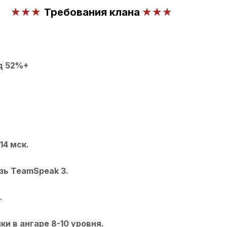
★★
★
★★
Требования клана
д 52%+
14 мск.
зь TeamSpeak 3.
.
ки в ангаре 8-10 уровня.