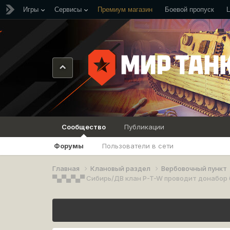
Игры
Сервисы
Премиум магазин
Боевой пропуск
Сообщество
Публикации
Форумы
Пользователи в сети
Главная
Клановый раздел
Вербовочный пункт
▀▄▀▄▀▄▀ Сибирь/ДВ клан P-T-W проводит донабор 