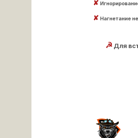
✘
Игнорирование
✘
Нагнетание не
☭
Для вст