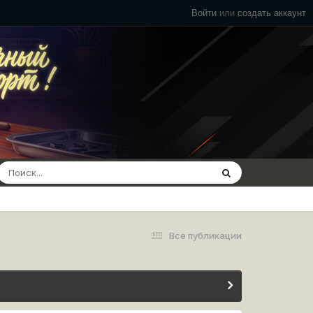
Войти
или
создать аккаунт
Все публикации