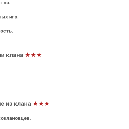
тов.
ных игр.
ость.
★★
★
ии клана
★★
★
е из клана
соклановцев.