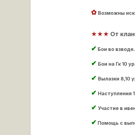
✿
Возможны иск
★★
★
От клан
✔
Бои во взводе
✔
Бои на Гк 10 ур
✔
Выл
✔
Наступления 1
✔
Участие в иве
✔
Помощь с вып