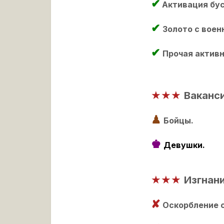
✔
Активация бус
✔
Золото с воен
✔
Прочая активн
★★
★
Ваканс
♟
Бойцы.
♚
Девушки.
★★
★
Изгнани
✘
Оскорбление 