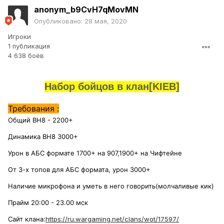
anonym_b9CvH7qMovMN
Опубликовано:
28 мая, 2020
Игроки
1 публикация
4 638 боёв
Набор бойцов в клан[KIEB]
Требования :
Общий ВН8 - 2200+
Динамика ВН8 3000+
Урон в АБС формате 1700+ на 907,1900+ на Чифтейне
От 3-х топов для АБС формата, урон 3000+
Наличие микрофона и уметь в него говорить(молчаливые кик)
Прайм 20:00 - 23.00 мск
Сайт клана:
https://ru.wargaming.net/clans/wot/17597/