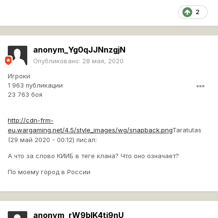
2
anonym_Yg0qJJNnzgjN
Опубликовано:
28 мая, 2020
Игроки
1 963 публикации
23 763 боя
http://cdn-frm-
eu.wargaming.net/4.5/style_images/wg/snapback.png
Taratutas
(29 май 2020 - 00:12) писал:
А что за слово КИИБ в теге клана? Что оно означает?
По моему город в России
anonym_rW9bIK4tj9nU