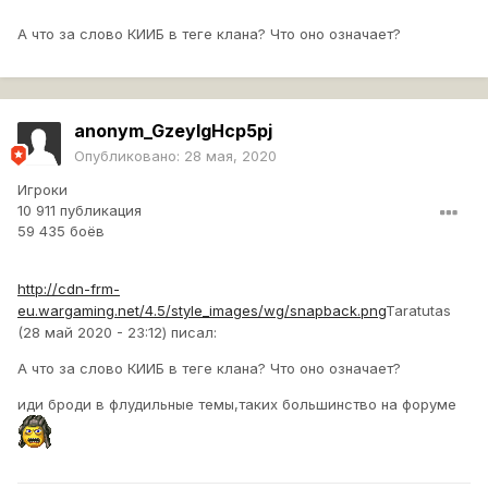
А что за слово КИИБ в теге клана? Что оно означает?
anonym_GzeylgHcp5pj
Опубликовано:
28 мая, 2020
Игроки
10 911 публикация
59 435 боёв
http://cdn-frm-
eu.wargaming.net/4.5/style_images/wg/snapback.png
Taratutas
(28 май 2020 - 23:12) писал:
А что за слово КИИБ в теге клана? Что оно означает?
иди броди в флудильные темы,таких большинство на форуме