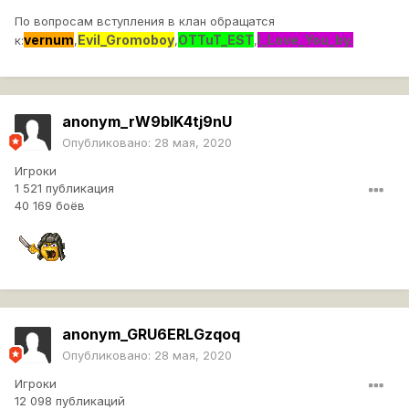
По вопросам вступления в клан обращатся
vernum
Evil_Gromoboy
OTTuT_EST
I_Love_You_by.
к:
,
,
,
anonym_rW9bIK4tj9nU
Опубликовано:
28 мая, 2020
Игроки
1 521 публикация
40 169 боёв
anonym_GRU6ERLGzqoq
Опубликовано:
28 мая, 2020
Игроки
12 098 публикаций