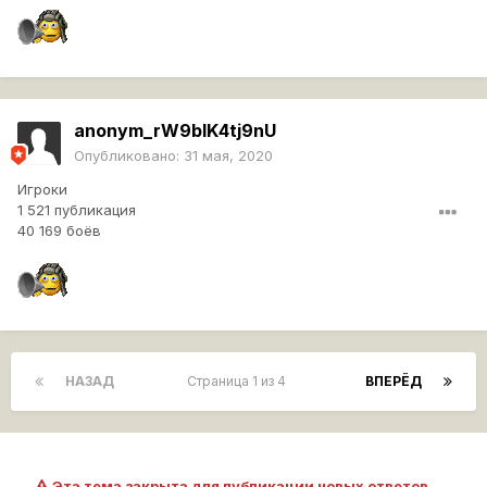
anonym_rW9bIK4tj9nU
Опубликовано:
31 мая, 2020
Игроки
1 521 публикация
40 169 боёв
НАЗАД
Страница 1 из 4
ВПЕРЁД
Эта тема закрыта для публикации новых ответов.