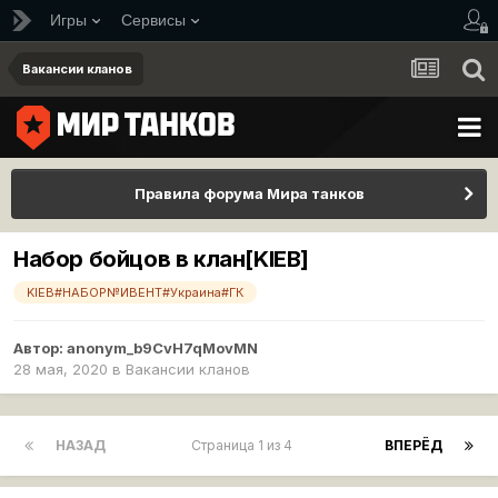
Игры
Сервисы
Вакансии кланов
Правила форума Мира танков
Набор бойцов в клан[KIEB]
KIEB#НАБОР№ИВЕНТ#Украина#ГК
Автор:
anonym_b9CvH7qMovMN
28 мая, 2020
в
Вакансии кланов
НАЗАД
Страница 1 из 4
ВПЕРЁД