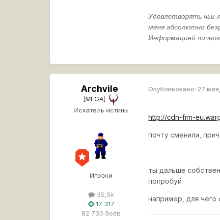
Удовлетворять
чьи
-
меня
абсолютно
без
Информацией
лично
Archvile
Опубликовано:
27 мая
[MEGA]
Искатель истины
http://cdn-frm-eu.wa
почту сменили, при
ты дальше собствен
Игроки
попробуй
35,5k
например, для чего
17 317
82 730 боёв