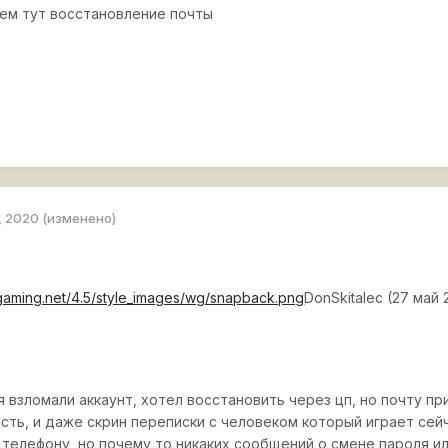
чем тут восстановление почты
, 2020
(изменено)
rgaming.net/4.5/style_images/wg/snapback.png
DonSkitalec (27 май 
 взломали аккаунт, хотел восстановить через цп, но почту пр
есть, и даже скрин переписки с человеком который играет сей
к телефону, но почему то никаких сообщений о смене пароля и