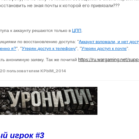
сстановить не зная почты к которой его привязали???
тупа к аккаунту решаются только в
ЦПП
.
укциями по восстановлению доступа: "
Аккаунт взломали, и нет дост
менно я?
", "
Утерян доступ к телефону
", "
Утерян доступ к почте
".
https://ru.wargaming.net/supp
ть анонимную заявку. Так же почитай
020
пользователем KPbIM_2014
й игрок #3