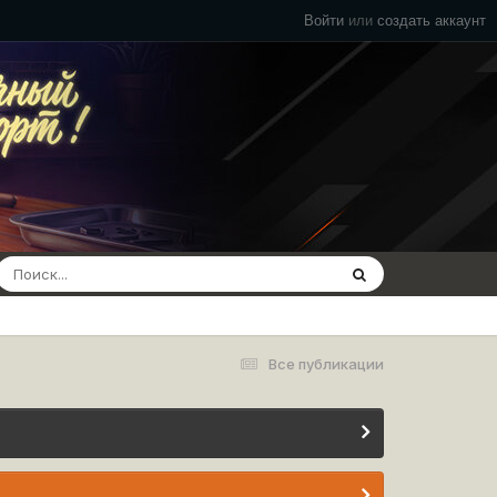
Войти
или
создать аккаунт
Все публикации