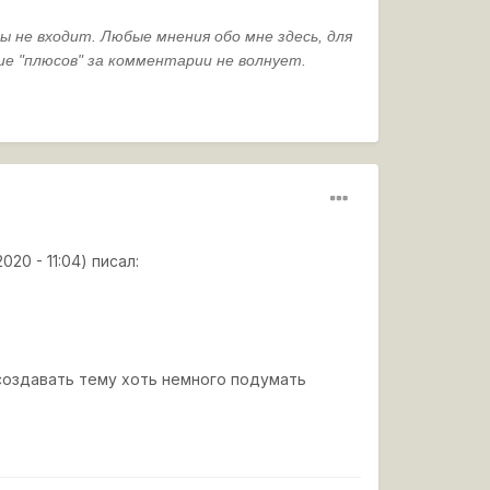
сы
не
входит
.
Любые
мнения
обо
мне
здесь
,
для
ие
"
плюсов
"
за
комментарии
не
волнует
.
020 - 11:04) писал:
создавать тему хоть немного подумать