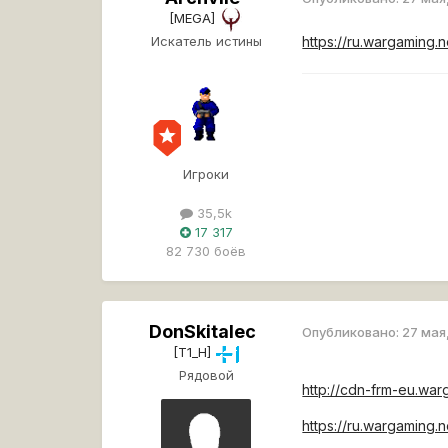
[MEGA]
Искатель истины
https://ru.wargaming.
Игроки
35,5k
17 317
82 730 боёв
DonSkitalec
Опубликовано:
27 мая
[T1_H]
Рядовой
http://cdn-frm-eu.wa
https://ru.wargaming.