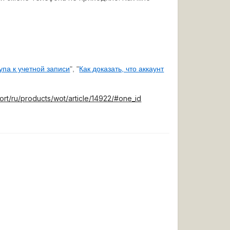
упа к учетной записи
", "
Как доказать, что аккаунт
ort/ru/products/wot/article/14922/#one_id