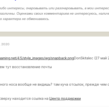
либо
интересы
,
очаровывать
или
разочаровывать
,
в
мои
интере
различны
.
Оценками
своих
комментариев
не
интересуюсь
,
налич
го
характера
не
обмениваюсь.
, 2020
rgaming.net/4.5/style_images/wg/snapback.png
DonSkitalec (27 май 2
чем тут восстановление почты
ного носа вообще не видишь? там куча отсылок, прежде чем 
 сверху находится ссылка на
Центр поддержки