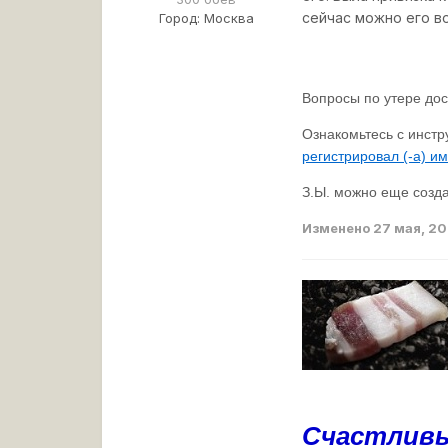
сейчас можно его во
Город:
Москва
Вопросы по утере дос
Ознакомьтесь с инстр
регистрировал (-а) и
З.Ы. можно еще созда
Изменено
27 мая, 2
Счастливы