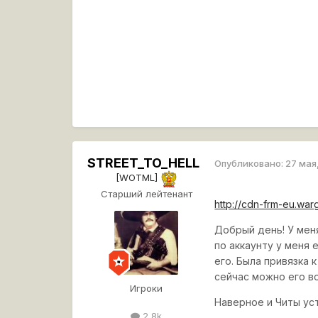
STREET_TO_HELL
Опубликовано:
27 мая
[WOTML]
Старший лейтенант
http://cdn-frm-eu.wa
Добрый день! У меня
по аккаунту у меня 
его. Была привязка 
сейчас можно его во
Игроки
Наверное и Читы уст
2,8k