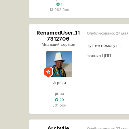
1
13 062 боя
RenamedUser_11
Опубликовано:
27 мая
7312706
Младший сержант
тут не помогут....
только ЦПП
Игроки
94
20
531 бой
Archvile
Опубликовано:
27 мая