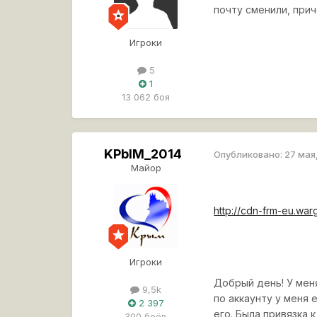
почту сменили, при
Игроки
5
1
13 062 боя
KPbIM_2014
Опубликовано:
27 мая
Майор
http://cdn-frm-eu.wa
Игроки
Добрый день! У меня
9,5k
по аккаунту у меня 
2 397
его. Была привязка 
300 боёв