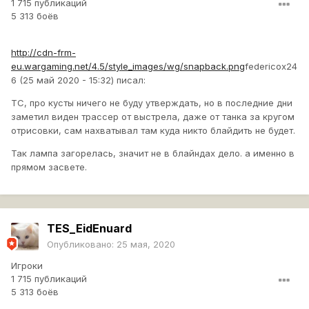
1 715 публикаций
5 313 боёв
http://cdn-frm-
eu.wargaming.net/4.5/style_images/wg/snapback.png
federicox24
6 (25 май 2020 - 15:32) писал:
ТС, про кусты ничего не буду утверждать, но в последние дни
заметил виден трассер от выстрела, даже от танка за кругом
отрисовки, сам нахватывал там куда никто блайдить не будет.
Так лампа загорелась, значит не в блайндах дело. а именно в
прямом засвете.
TES_EidEnuard
Опубликовано:
25 мая, 2020
Игроки
1 715 публикаций
5 313 боёв