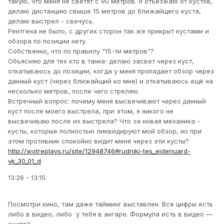
такую, что меня не светят с 90 метров. Я отъезжаю от кустов,
делаю дистанцию свыше 15 метров до ближайщего куста,
делаю выстрел - свечусь.
Рентгена не было, с других сторон так же прикрыт кустами и
обзора по позиции нету.
Собственно, что по правилу "15-ти метров"?
Объясняю для тех кто в танке: делаю засвет через куст,
откатываюсь до позиции, когда у меня пропадает обзор через
данный куст (через ближайщий ко мне) и откатываюсь ещё на
несколько метров, после чего стреляю.
Встречный вопрос: почему меня высвечивают через данный
куст после моего выстрела, при этом, я никого не
высвечиваю после их выстрела? Что за новая механика -
кусты, которые полностью ликвидируют мой обзор, но при
этом противник спокойно видит меня через эти кусты?
http://wotreplays.ru/site/12948746#rudniki-tes_eidenuard-
vk_30_01_d
13:26 - 13:15.
Посмотри кино, там даже тайминг выставлен. Все цифры есть
либо в видео, либо у тебя в ангаре. Формула есть в видео —