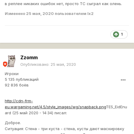
в реплее никаких ошибок нет, просто ТС сыграл как олень.
Изменено
25 мая, 2020
пользователем lx2
1
Zzomm
Опубликовано:
25 мая, 2020
Игроки
5 135 публикаций
92 836 боёв
http://cdn-frm-
eu.wargaming.net/4.5/style_images/wg/snapback.png
TES_EidEnu
ard (25 май 2020 - 14:34) писал:
Доброе.
Ситуация: Стена - три куста - стена, кусты дают маскировку