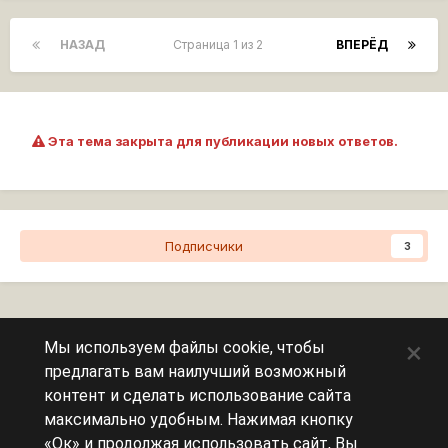
НАЗАД
Страница 1 из 2
ВПЕРЁД
Эта тема закрыта для публикации новых ответов.
Подписчики
3
Перейти к списку тем
×
Мы используем файлы cookie, чтобы
предлагать вам наилучший возможный
Сейчас на странице
0 пользователей
контент и сделать использование сайта
максимально удобным. Нажимая кнопку
Эту страницу никто не просматривает.
«Ок» и продолжая использовать сайт, Вы