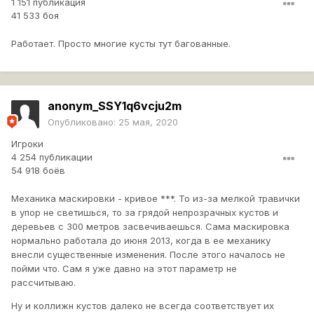
1 151 публикация
41 533 боя
Работает. Просто многие кусты тут багованные.
anonym_SSY1q6vcju2m
Опубликовано:
25 мая, 2020
Игроки
4 254 публикации
54 918 боёв
Механика маскировки - кривое ***. То из-за мелкой травички
в упор не светишься, то за грядой непрозрачных кустов и
деревьев с 300 метров засвечиваешься. Сама маскировка
нормально работала до июня 2013, когда в ее механику
внесли существенные изменения. После этого началось не
пойми что. Сам я уже давно на этот параметр не
рассчитываю.
Ну и коллижн кустов далеко не всегда соответствует их