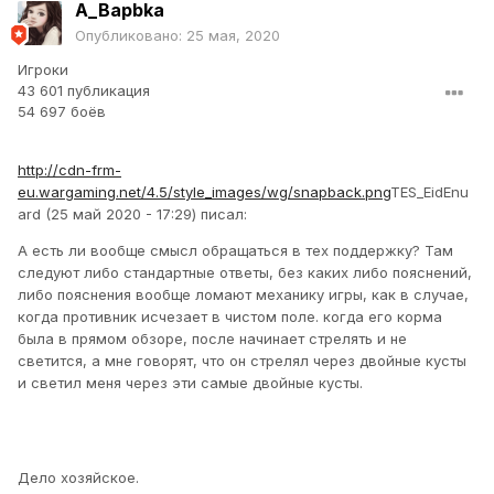
A_Bapbka
Опубликовано:
25 мая, 2020
Игроки
43 601 публикация
54 697 боёв
http://cdn-frm-
eu.wargaming.net/4.5/style_images/wg/snapback.png
TES_EidEnu
ard (25 май 2020 - 17:29) писал:
А есть ли вообще смысл обращаться в тех поддержку? Там
следуют либо стандартные ответы, без каких либо пояснений,
либо пояснения вообще ломают механику игры, как в случае,
когда противник исчезает в чистом поле. когда его корма
была в прямом обзоре, после начинает стрелять и не
светится, а мне говорят, что он стрелял через двойные кусты
и светил меня через эти самые двойные кусты.
Дело хозяйское.