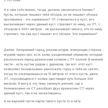
5 313 боёв
А в чём собственно, тогда, должен заключаться баланс?
Кусты, которые лишают тебя обзора, но не лишают обзора
противника - это нормально? ЛТ становиться в куст, его
высвечивают через данный куст. стреляют по нему, но ЛТ, с
обзором в 500+ метров - не высвечивает никого, кто по нему
стреляет, так как куст лишает его обзора. Это нормально?
Далее. Затерянный город, режим штурм, атакующая сторона -
играем через низ, есть холм, разделённый обрывом, который
расположен перед вражеским холмом с ПТ полкой. В нижней
части - есть кустик рядом с деревом, так вот. этот куст
позволяет безнаказанно уничтожать горку и тебя не светят,
когда ты откатываешься на 15 метров от этого куста, даже
ЛТ, спускающиеся с холма (дистанция чуть больше 200
метров). Я могу в эту тему закинуть реплей, где я
безнаказанно на СТ разобрал двух вражеских СТ через
данный куст, так и не засветившись.
А на верхней части карты такого куста то и нету.