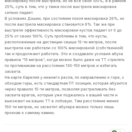
маскировку после выстрела, но не все свои 100%, а в районе
25%, суть в том, что у танка после выстрела маскировка
сильно падает.
В условиях Дэшки, при состоянии покоя маскировка 26%, но
после выстрела маскировка становится 6%. Так же при
выстреле эффективность маскировки кустов падает от 0 до
25% от своих 100%. Суть проблемы в том, что кусты,
расположенные на дистанции свыше 15-ти метров, после
выстрела как работали со 100% маскировкой (собственной)
так и продолжают работать. Это и создавало условия абуза
правила "15 метров", когда можно было даже на ТТ стрелять
по противникам на расстоянии 130-150 метров и избегать
засвета.
На карте Карелия у нижнего респа, по направлению к горе, с
обходом горы, есть стандартная ПТ позиция, которая абузится
через правило 15-ти метров, позволяя растреливать без
засвета врагов, которые уже поджались к вашей части и
выезжают на ваших ТТ в лобовую. Там расстояние менее
150-ти метров, но засветит абузера можно только лишь
проехав к самому камню.