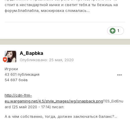
стоит в нестандартной нычке и светит тебя.а ты бежишь на
форум.блаблабла, маскировка сломалась....
1
A_Bapbka
Опубликовано:
25 мая, 2020
Игроки
43 601 публикация
54 697 боёв
http://cdn-frm-
eu.wargaming.net/4.5/style_images/wg/snapback.png
TES_EidEnu
ard (25 май 2020 - 17:14) писал:
А в чём собственно, тогда, должен заключаться баланс?...