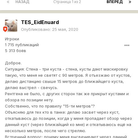
НАЗАД
Страница 1 из 2
ВПЕРЁД
TES_EidEnuard
Опубликовано:
25 мая, 2020
Игроки
1 715 публикаций
5 313 боёв
Доброе.
Ситуация: Стена - три куста - стена, кусты дают маскировку
такую, что меня не светят с 90 метров. Я отъезжаю от кустов,
делаю дистанцию свыше 15 метров до ближайщего куста,
делаю выстрел - свечусь.
Рентгена не было, с других сторон так же прикрыт кустами и
обзора по позиции нету.
Собственно, что по правилу "15-ти метров"?
Объясняю для тех кто в танке: делаю засвет через куст,
откатываюсь до позиции, когда у меня пропадает обзор через
данный куст (через ближайщий ко мне) и откатываюсь ещё на
несколько метров, после чего стреляю.
Встречный вопрос: почему меня высвечивают через данный