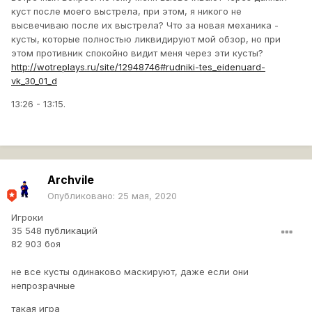
куст после моего выстрела, при этом, я никого не
высвечиваю после их выстрела? Что за новая механика -
кусты, которые полностью ликвидируют мой обзор, но при
этом противник спокойно видит меня через эти кусты?
http://wotreplays.ru/site/12948746#rudniki-tes_eidenuard-
vk_30_01_d
13:26 - 13:15.
Archvile
Опубликовано:
25 мая, 2020
Игроки
35 548 публикаций
82 903 боя
не все кусты одинаково маскируют, даже если они
непрозрачные
такая игра