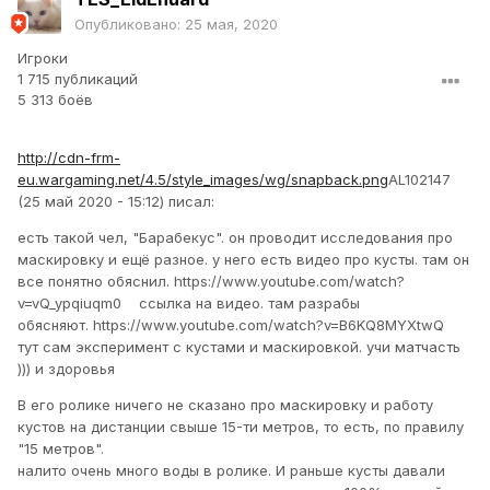
Опубликовано:
25 мая, 2020
Игроки
1 715 публикаций
5 313 боёв
http://cdn-frm-
eu.wargaming.net/4.5/style_images/wg/snapback.png
AL102147
(25 май 2020 - 15:12) писал:
есть такой чел, "Барабекус". он проводит исследования про
маскировку и ещё разное. у него есть видео про кусты. там он
все понятно обяснил. https://www.youtube.com/watch?
v=vQ_ypqiuqm0 ссылка на видео. там разрабы
обясняют. https://www.youtube.com/watch?v=B6KQ8MYXtwQ
тут сам эксперимент с кустами и маскировкой. учи матчасть
))) и здоровья
В его ролике ничего не сказано про маскировку и работу
кустов на дистанции свыше 15-ти метров, то есть, по правилу
"15 метров".
налито очень много воды в ролике. И раньше кусты давали