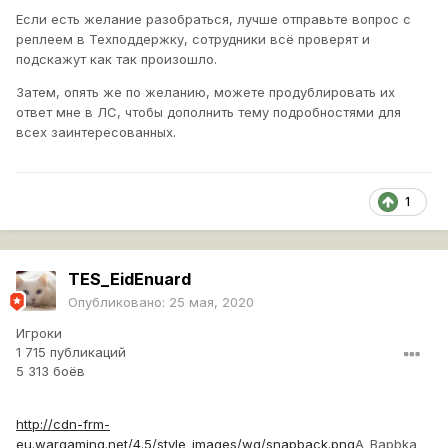
Если есть желание разобраться, лучше отправьте вопрос с
реплеем в Техподдержку, сотрудники всё проверят и
подскажут как так произошло.
Затем, опять же по желанию, можете продублировать их
ответ мне в ЛС, чтобы дополнить тему подробностями для
всех заинтересованных.
1
TES_EidEnuard
Опубликовано:
25 мая, 2020
Игроки
1 715 публикаций
5 313 боёв
http://cdn-frm-
eu.wargaming.net/4.5/style_images/wg/snapback.png
A_Bapbka