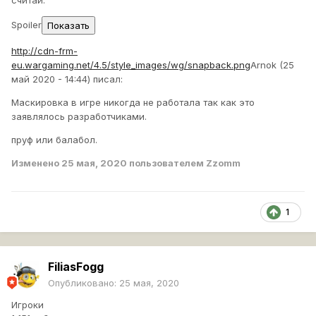
считай.
Spoiler
http://cdn-frm-
eu.wargaming.net/4.5/style_images/wg/snapback.png
Arnok (25
май 2020 - 14:44) писал:
Маскировка в игре никогда не работала так как это
заявлялось разработчиками.
пруф или балабол.
Изменено
25 мая, 2020
пользователем Zzomm
1
FiliasFogg
Опубликовано:
25 мая, 2020
Игроки