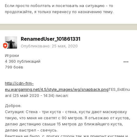
Если просто поболтать и посетовать на ситуацию - то
продолжайте, я только перенесу по назначению тему.
RenamedUser_101861331
Опубликовано:
25 мая, 2020
Игроки
4 360 публикаций
799 боёв
http://cdn-frm-
eu.wargaming.net/4.5/style_images/wg/snapback.png
TES_EidEnu
ard (25 май 2020 - 14:34) писал:
Доброе.
Ситуация: Стена - три куста - стена, кусты дают маскировку
такую, что меня не светят с 90 метров. Я отъезжаю от кустов,
делаю дистанцию свыше 15 метров до ближайщего куста,
делаю выстрел - свечусь.
Рентгена не было, с других сторон так же прикрыт кустами и