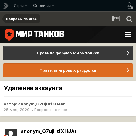
Игры
Сервисы
Вопросы по игре
Правила форума Мира танков
Правила игровых разделов
Удаление аккаунта
Автор:
anonym_G7ujHtfXHJAr
25 мая, 2020
в
Вопросы по игре
anonym_G7ujHtfXHJAr