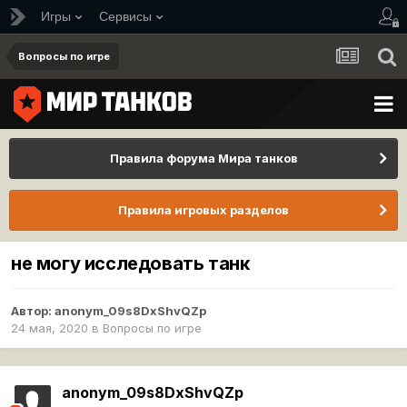
Игры
Сервисы
Вопросы по игре
Правила форума Мира танков
Правила игровых разделов
не могу исследовать танк
Автор:
anonym_09s8DxShvQZp
24 мая, 2020
в
Вопросы по игре
anonym_09s8DxShvQZp