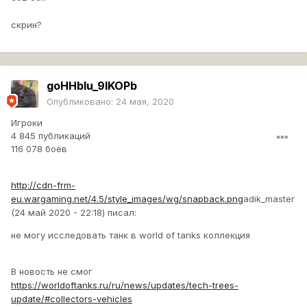
скрин?
goHHbIu_9IKOPb
Опубликовано:
24 мая, 2020
Игроки
4 845 публикаций
116 078 боёв
http://cdn-frm-
eu.wargaming.net/4.5/style_images/wg/snapback.png
adik_master
(24 май 2020 - 22:18) писал:
не могу исследовать танк в world of tanks коллекция
В новость не смог
https://worldoftanks.ru/ru/news/updates/tech-trees-
update/#collectors-vehicles