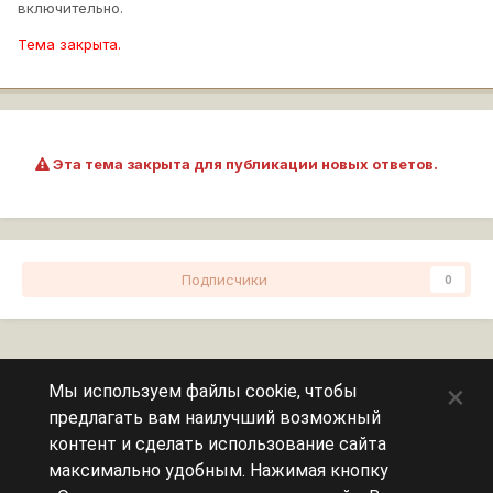
включительно.
Тема закрыта.
Эта тема закрыта для публикации новых ответов.
Подписчики
0
Перейти к списку тем
×
Мы используем файлы cookie, чтобы
предлагать вам наилучший возможный
Сейчас на странице
0 пользователей
контент и сделать использование сайта
максимально удобным. Нажимая кнопку
Эту страницу никто не просматривает.