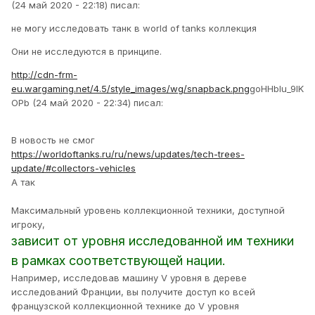
(24 май 2020 - 22:18) писал:
не могу исследовать танк в world of tanks коллекция
Они не исследуются в принципе.
http://cdn-frm-
eu.wargaming.net/4.5/style_images/wg/snapback.png
goHHbIu_9IK
OPb (24 май 2020 - 22:34) писал:
В новость не смог
https://worldoftanks.ru/ru/news/updates/tech-trees-
update/#collectors-vehicles
А так
Максимальный уровень коллекционной техники, доступной
игроку,
зависит от уровня исследованной им техники
в рамках соответствующей нации.
Например, исследовав машину V уровня в дереве
исследований Франции, вы получите доступ ко всей
французской коллекционной технике до V уровня