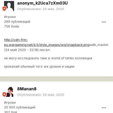
anonym_k2Uca7zXm03U
Опубликовано:
24 мая, 2020
Игроки
289 публикаций
756 боёв
http://cdn-frm-
eu.wargaming.net/4.5/style_images/wg/snapback.png
adik_master
(24 май 2020 - 22:18) писал:
не могу исследовать танк в world of tanks коллекция
прокачай обычный того же уровня и нации
8Manan8
Опубликовано:
24 мая, 2020
Игроки
20 950 публикаций
302 боя