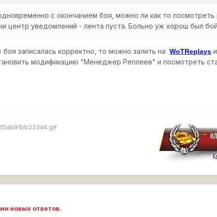
одновременно с окончанием боя, можно ли как то посмотреть 
ки центр уведомлений - лента пуста. Больно уж хорош был бой 
) боя записалась корректно, то можно залить на
и
WoTReplays
становить модификацию "Менеджер Реплеев" и посмотреть ста
ии новых ответов.