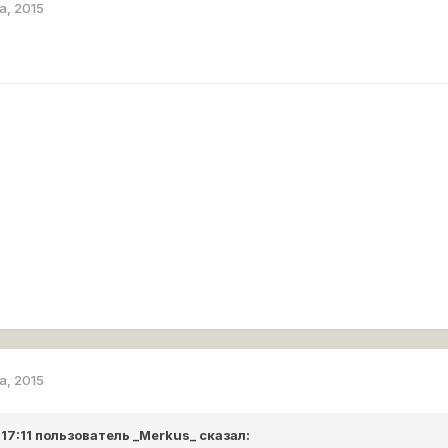
а, 2015
а, 2015
 17:11 пользователь
_Merkus_
сказал: