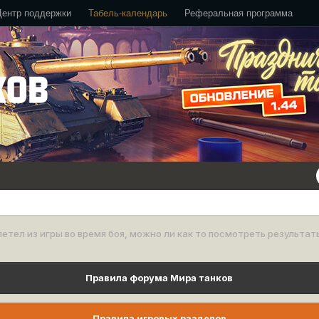
Центр поддержки
Табель-календарь
Реферальная программа
етел из игры во время боя, можно ли как то посмотреть результат
Правила форума Мира танков
Правила игровых разделов