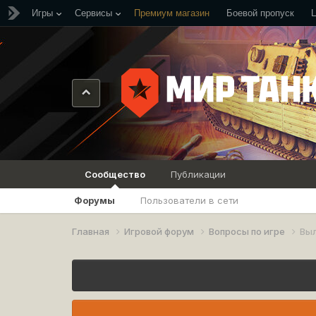
Игры
Сервисы
Премиум магазин
Боевой пропуск
Сообщество
Публикации
Форумы
Пользователи в сети
Главная
Игровой форум
Вопросы по игре
Выл