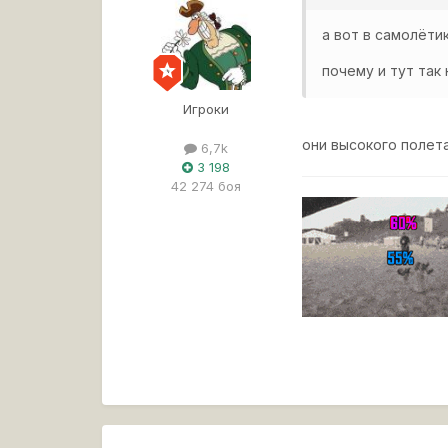
а вот в самолёти
почему и тут так 
Игроки
они высокого полет
6,7k
3 198
42 274 боя