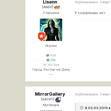
Lisann
Опубликовано:
3 март
[ANSV]
Старшина
К сожалению нет.
Игроки
658
214
19 103 боя
Город:
Ростов-на-Дону
---
MirrorGallery
Опубликовано:
3 март
[XACKY]
Мугивара
В 03.03.2015 в