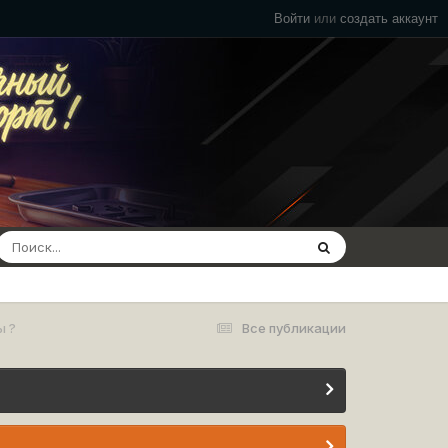
Войти
или
создать аккаунт
ы ?
Все публикации