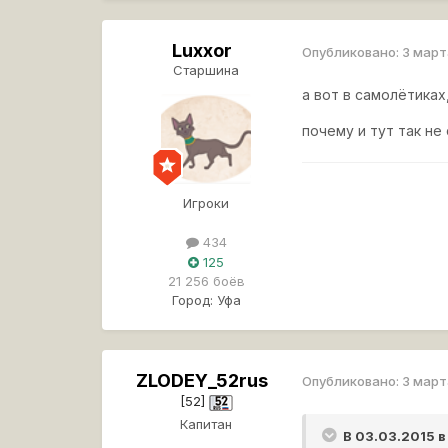
Luxxor
Опубликовано:
3 март
Старшина
а вот в самолётиках
почему и тут так не
Игроки
434
125
21 256 боёв
Город:
Уфа
ZLODEY_52rus
Опубликовано:
3 март
[52]
Капитан
В 03.03.2015 в