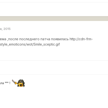
а, 2015
лема ,после последнего патча появилась
http://cdn-frm-
style_emoticons/wot/Smile_sceptic.gif
ла *** !