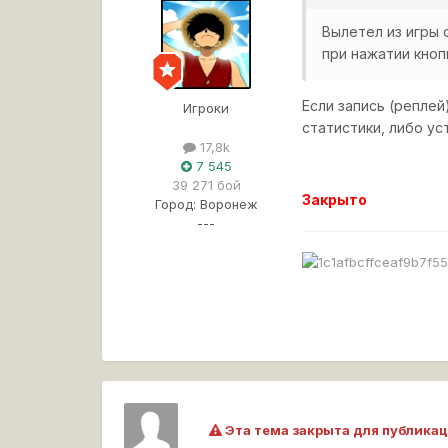
Вылетел из игры 
при нажатии кноп
Если запись (реплей
Игроки
статистики, либо у
17,8k
7 545
39 271 бой
Закрыто
Город:
Воронеж
---
Эта тема закрыта для публикац