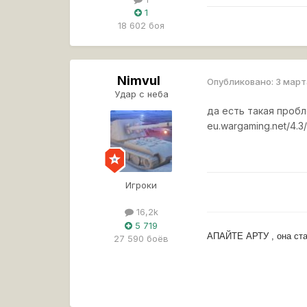
1
18 602 боя
Nimvul
Опубликовано:
3 март
Удар с неба
да есть такая проб
eu.wargaming.net/4.3/
Игроки
16,2k
5 719
АПАЙТЕ АРТУ , она ста
27 590 боёв