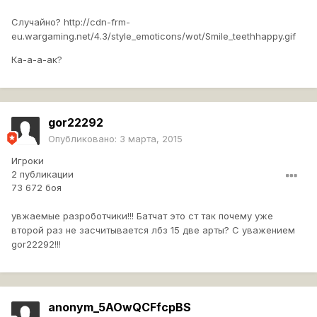
Случайно?
http://cdn-frm-
eu.wargaming.net/4.3/style_emoticons/wot/Smile_teethhappy.gif
Ка-а-а-ак?
gor22292
Опубликовано:
3 марта, 2015
Игроки
2 публикации
73 672 боя
увжаемые разроботчики!!! Батчат это ст так почему уже
второй раз не засчитывается лбз 15 две арты? С уважением
gor22292!!!
anonym_5AOwQCFfcpBS