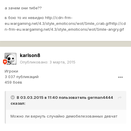
а зачем они тибе??
в бою то их невидно
http://cdn-frm-
eu.wargaming.net/4.3/style_emoticons/wot/Smile_crab.gif
http://cd
n-frm-eu.wargaming.net/4.3/style_emoticons/wot/Smile-angry.gif
karlson8
Опубликовано:
3 марта, 2015
Игроки
3 037 публикаций
459 боёв
В 03.03.2015 в 11:40 пользователь
german4444
сказал:
Можно ли вернуть случайно демобелезованных девчат