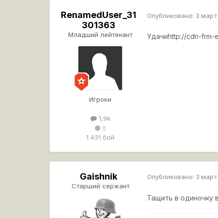
RenamedUser_31
Опубликовано:
3 март
301363
Младший лейтенант
Удачи
http://cdn-frm-
Игроки
1,9k
0
1 431 бой
Gaishnik
Опубликовано:
3 март
Старший сержант
Тащить в одиночку 