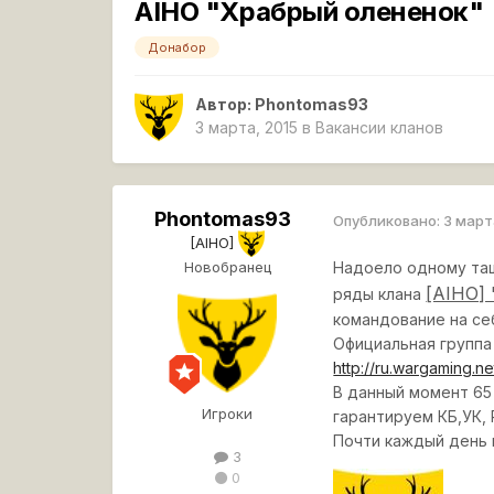
AIHO "Храбрый олененок"
Донабор
Автор:
Phontomas93
3 марта, 2015
в
Вакансии кланов
Phontomas93
Опубликовано:
3 март
[AIHO]
Новобранец
Надоело одному тащ
[AIHO]
ряды клана
командование на се
Официальная группа
http://ru.wargaming.n
В данный момент 65
Игроки
гарантируем КБ,УК, 
Почти каждый день и
3
0