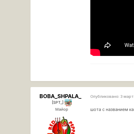
BOBA_SHPALA_
Опубликовано:
3 март
[SPT_]
Майор
шота с названием как то.