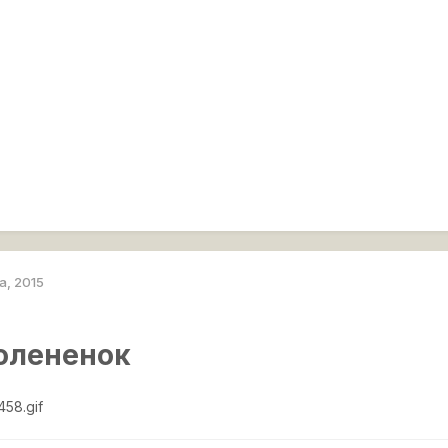
а, 2015
олененок
458.gif