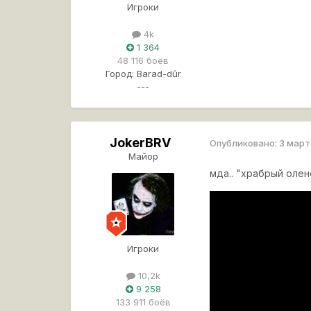
Игроки
4k
1 364
48 116 боёв
Город:
Barad-dûr
---
JokerBRV
Опубликовано:
3 март
Майор
мда.. "храбрый олене
Игроки
10,2k
9 258
133 911 боёв