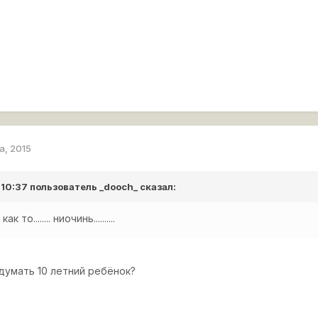
а, 2015
 10:37 пользователь
_dooch_
сказал:
то........ ниочинь..........
думать 10 летний ребёнок?