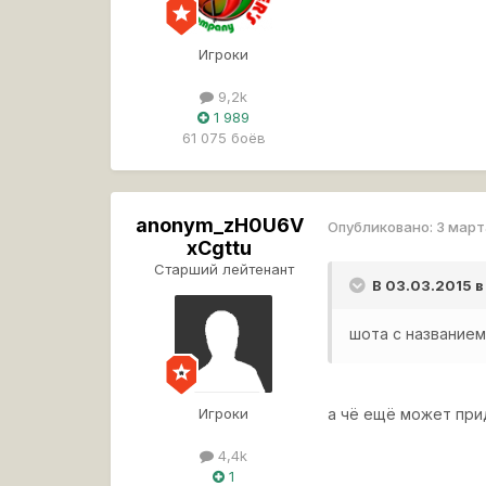
Игроки
9,2k
1 989
61 075 боёв
anonym_zH0U6V
Опубликовано:
3 март
xCgttu
Старший лейтенант
В 03.03.2015 в
шота с названием как 
Игроки
а чё ещё может при
4,4k
1