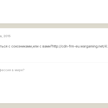
а, 2015
ться с союзниками,или с вами?
http://cdn-frm-eu.wargaming.net/4.
фессия в мире?