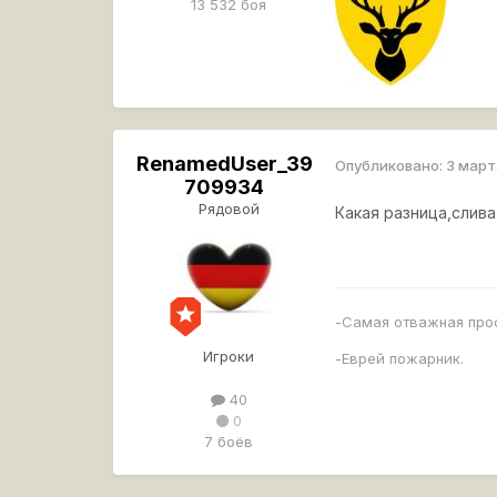
13 532 боя
RenamedUser_39
Опубликовано:
3 март
709934
Рядовой
Какая разница,слива
-Самая отважная про
Игроки
-Еврей пожарник.
40
0
7 боёв