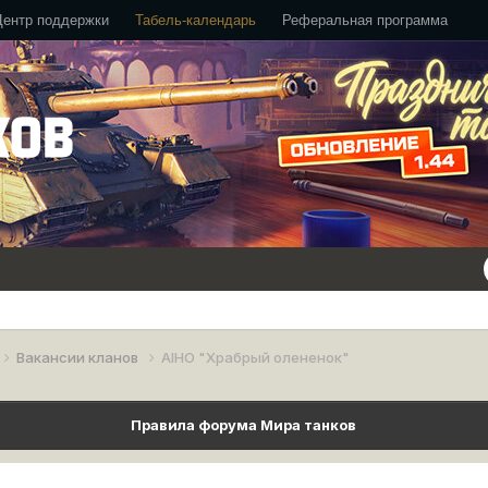
Центр поддержки
Табель-календарь
Реферальная программа
Вакансии кланов
AIHO "Храбрый олененок"
Правила форума Мира танков