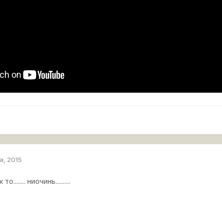
а, 2015
....... ниочинь..........