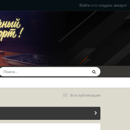
Войти
или
создать аккаунт
Все публикации