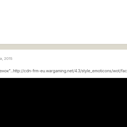
а, 2015
нок"...
http://cdn-frm-eu.wargaming.net/4.3/style_emoticons/wot/fac