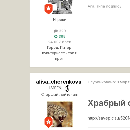
Ага, типа подпись
Игроки
329
399
24 007 боёв
Город:
Питер,
культурность так и
прет.
alisa_cherenkova
Опубликовано:
3 март
[S1REN]
Старший лейтенант
Храбрый 
http://savepic.su/5201