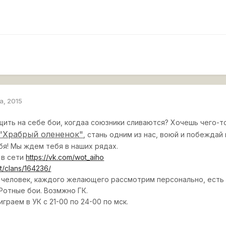
а, 2015
ить на себе бои, когдаа союзники сливаются? Хочешь чего-т
 "Храбрый олененок"
, стань одним из нас, воюй и побеждай
бя! Мы ждем тебя в наших рядах.
 в сети
https://vk.com/wot_aiho
et/clans/164236/
 человек, каждого желающего рассмотрим персонально, есть с
Ротные бои. Возмжно ГК.
граем в УК с 21-00 по 24-00 по мск.