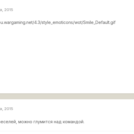
а, 2015
eu.wargaming.net/4.3/style_emoticons/wot/Smile_Default.gif
а, 2015
веселей, можно глумится над командой.