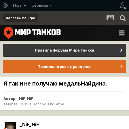
Игры
Сервисы
Вопросы по игре
Правила форума Мира танков
Правила игровых разделов
Я так и не получаю медальНайдина.
Автор:
_NiF_NiF
1 марта, 2015
в
Вопросы по игре
_NiF_NiF