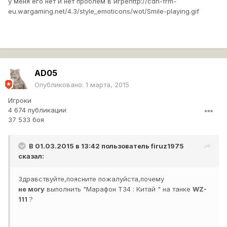
у меня его нет и нет проблем в игре
http://cdn-frm-
eu.wargaming.net/4.3/style_emoticons/wot/Smile-playing.gif
AD05
Опубликовано:
1 марта, 2015
Игроки
4 674 публикации
37 533 боя
В 01.03.2015 в 13:42 пользователь
firuz1975
сказал:
Здравствуйте,поясните пожалуйста,почему
не
могу
выполнить "Марафон Т34 : Китай " на танке
WZ-
111
?