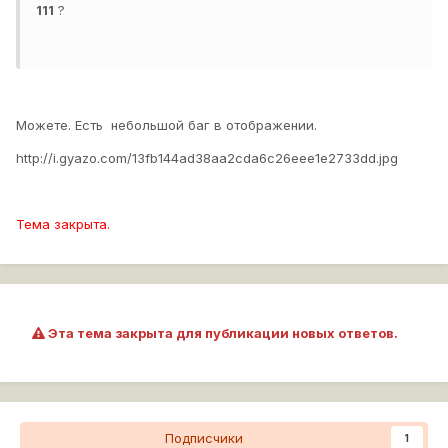
111
?
Можете. Есть небольшой баг в отображении.
http://i.gyazo.com/13fb144ad38aa2cda6c26eee1e2733dd.jpg
Тема закрыта.
Эта тема закрыта для публикации новых ответов.
Подписчики
1