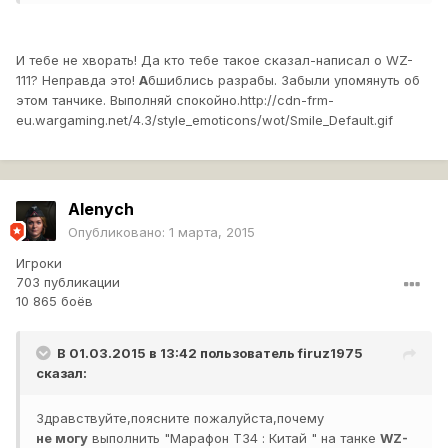
И тебе не хворать! Да кто тебе такое сказал-написал о WZ-
111? Неправда это!
А
бшиблись разрабы. Забыли упомянуть об
этом танчике. Выполняй спокойно.
http://cdn-frm-
eu.wargaming.net/4.3/style_emoticons/wot/Smile_Default.gif
Alenych
Опубликовано:
1 марта, 2015
Игроки
703 публикации
10 865 боёв
В 01.03.2015 в 13:42 пользователь
firuz1975
сказал:
Здравствуйте,поясните пожалуйста,почему
не
могу
выполнить "Марафон Т34 : Китай " на танке
WZ-