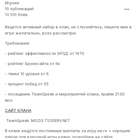
Игроки
10 публикаций
13 510 боёв
Ведется активный набор в клан, не стесняйтесь, пишите мне в
игре желательно, всех рассмотрю.
Требования:
- рейтинг эффективности (КПД) от 1470
- рейтинг Бронесайта от 6к
- танки 10 уровня от 6
- процент побед от 55
- посещение TeamSpeak и мероприятий клана, прайм 21.00
мск
САЙТ КЛАНА
TeamSpeak: MOZG.TS3SERV.NET
В клане ведутся постоянные выплаты за игру на гк + хорошие
плюхи для взводной игры клана, подробнее на сайте