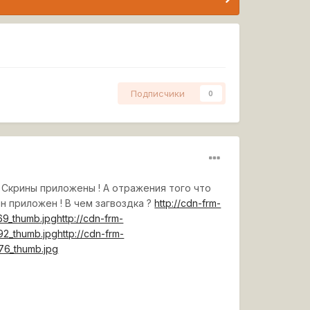
Подписчики
0
 Скрины приложены ! А отражения того что
н приложен ! В чем загвоздка ?
http://cdn-frm-
69_thumb.jpg
http://cdn-frm-
92_thumb.jpg
http://cdn-frm-
76_thumb.jpg