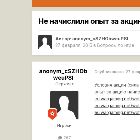
Не начислили опыт за акц
Автор:
anonym_cSZHObweuP8I
27 февраля, 2015
в
Вопросы по игре
anonym_cSZHOb
Опубликовано:
27 фев
weuP8I
Сержант
Условия акции (сил
опыт за акцию начис
eu.wargaming.net/wo
eu.wargaming.net/wo
eu.wargaming.net/wo
Игроки
267