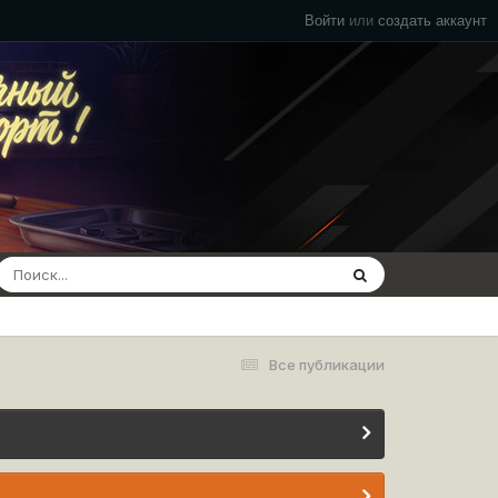
Войти
или
создать аккаунт
Все публикации