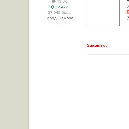
И
43,6k
З
32 427
37 945 боёв
Город:
Самара
(
---
Закрыто.