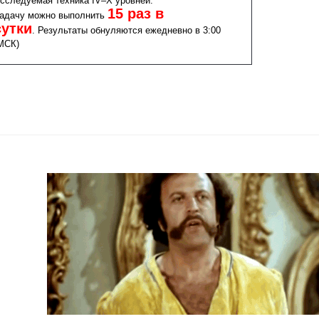
сследуемая техника IV–X уровней.
15 раз в
адачу можно выполнить
сутки
.
Результаты обнуляются ежедневно в 3:00
МСК)