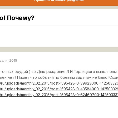
ию! Почему?
раля, 2015
а точных орудий ) ко Дню рождения Л И Горлицкого выполнены!
лен нет ! Пишет что событий по боевым задачам не было !Скри
t/ru/uploads/monthly_02_2015/post-1595428-0-39923000-14250332
t/ru/uploads/monthly_02_2015/post-1595428-0-43584000-14250332
t/ru/uploads/monthly_02_2015/post-1595428-0-62460700-14250333