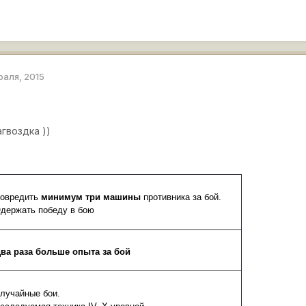
раля, 2015
агвоздка ))
овредить
минимум три машины
противника за бой.
держать победу в бою
два раза больше опыта за бой
лучайные бои.