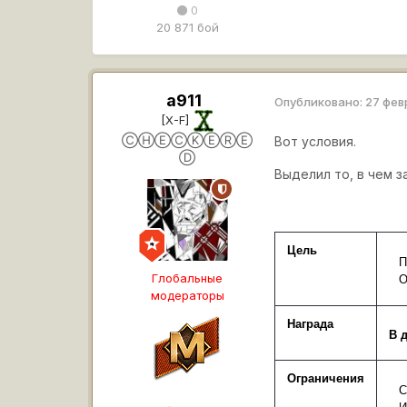
0
20 871 бой
a911
Опубликовано:
27 фев
[X-F]
ⒸⒽⒺⒸⓀⒺⓇⒺ
Вот условия.
Ⓓ
Выделил то, в чем з
Цель
П
Глобальные
О
модераторы
Награда
В 
Ограничения
С