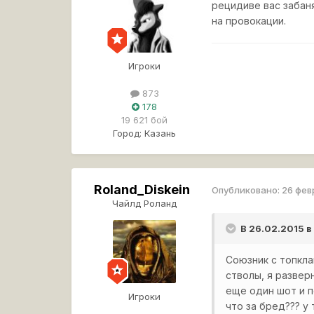
рецидиве вас забан
на провокации.
Игроки
873
178
19 621 бой
Город:
Казань
Roland_Diskein
Опубликовано:
26 фев
Чайлд Роланд
В 26.02.2015 в
Союзник с топкла
стволы, я развер
еще один шот и п
Игроки
что за бред??? у 