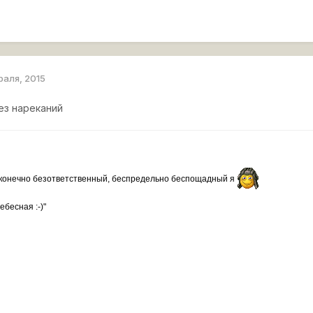
раля, 2015
ез нареканий
сконечно безответственный, беспредельно беспощадный я
ебесная :-)"