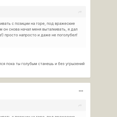
хивать с позиции на горе, под вражеские
м он снова начал меня выталкивать, я дал
!) просто напросто и даже не поголубел!
ся пока ты голубым станешь и без угрызений
хивать с позиции на горе, под вражеские