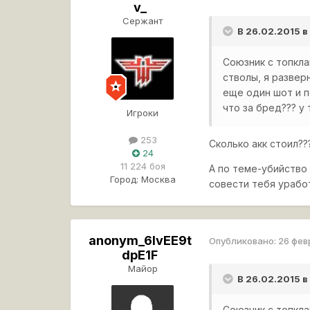
v_
Сержант
В 26.02.2015 в
Союзник с топкла
стволы, я развер
еще один шот и п
что за бред??? у 
Игроки
253
Сколько акк стоил??
24
11 224 боя
А по теме-убийство
Город:
Москва
совести тебя уработ
anonym_6lvEE9t
Опубликовано:
26 фев
dpE1F
Майор
В 26.02.2015 в
Союзник с топкла