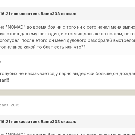
 16:21 пользователь
Ramo333
сказал:
на "NOMAD" во время боя ни с того ни с сего начал меня выпи
нул ствол дал ему шот один, и стрелял дальше по врагам, пото
оголубел. после этого он меня фулового разобрал(6 выстрелов
топ-кланов какой то блат есть или что??
?
 голубых не наказывается,у парня выдержки больше,он дождал
ал!!!
раля, 2015
 16:21 пользователь
Ramo333
сказал:
на "NOMAD" во время боя ни с того ни с сего начал меня выпи