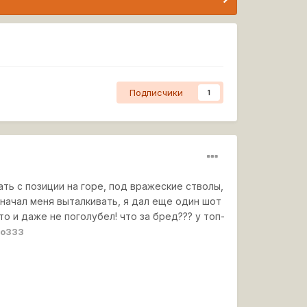
Подписчики
1
ать с позиции на горе, под вражеские стволы,
 начал меня выталкивать, я дал еще один шот
о и даже не поголубел! что за бред??? у топ-
mo333