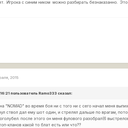
ят. Игрока с синим ником можно разбирать безнаказанно. Это
раля, 2015
 16:21 пользователь
Ramo333
сказал:
на "NOMAD" во время боя ни с того ни с сего начал меня выпи
нул ствол дал ему шот один, и стрелял дальше по врагам, пото
оголубел. после этого он меня фулового разобрал(6 выстрелов
топ-кланов какой то блат есть или что??