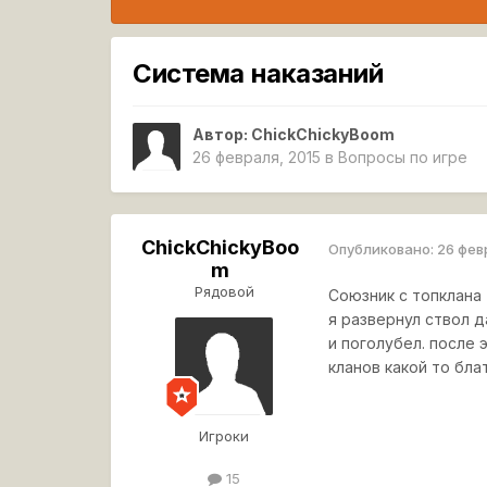
Система наказаний
Автор:
ChickChickyBoom
26 февраля, 2015
в
Вопросы по игре
ChickChickyBoo
Опубликовано:
26 фев
m
Рядовой
Союзник с топклана 
я развернул ствол д
и поголубел. после 
кланов какой то бла
Игроки
15