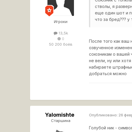
стволы, я развер
еще один шот и п
что за бред??? у 
Игроки
13,5k
0
После того как ваш 
50 200 боёв
озвученное изменен
союзникам о вашей 
не вели, ну или хот
набираете штрафные
добраться можно
Yalomishte
Опубликовано:
26 фев
Старшина
Голубой ник - симво