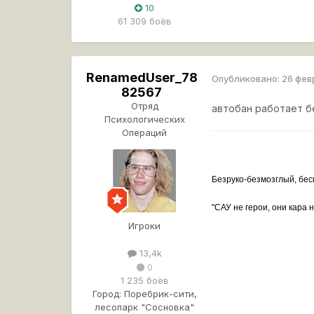
10
61 309 боёв
RenamedUser_78
Опубликовано:
26 фев
82567
Отряд
автобан работает б
Психологических
Операций
Безруко-безмозглый, бе
"САУ не герои, они кара н
Игроки
13,4k
0
1 235 боёв
Город:
Поребрик-сити,
лесопарк "Сосновка"