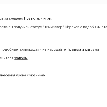
ков запрещено
Правилами игры
.
рела вы получили статус "тимкиллер". Игроков с подобным ст
 подобные провокации и не нарушайте
Правила игры
сами.
рушителя
жалобы
.
анесения урона союзникам.