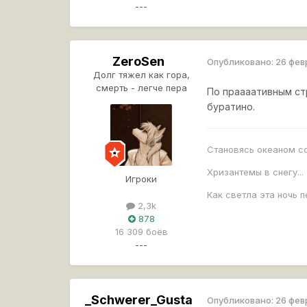
---
ZeroSen
Опубликовано:
26 фев
Долг тяжел как гора,
смерть - легче пера
По праааативным ст
буратино.
Становясь океаном с
Хризантемы в снегу...
Игроки
Как светла эта ночь п
2,3k
878
16 309 боёв
---
_Schwerer_Gusta
Опубликовано:
26 фев