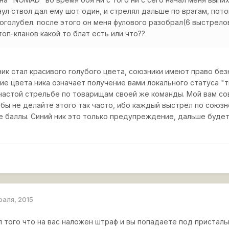
нул ствол дал ему шот один, и стрелял дальше по врагам, пото
оголубел. после этого он меня фулового разобрал(6 выстрелов
топ-кланов какой то блат есть или что??
ник стал красивого голубого цвета, союзники имеют право безн
ие цвета ника означает получение вами локального статуса "
частой стрельбе по товарищам своей же команды. Мой вам сове
я бы не делайте этого так часто, ибо каждый выстрел по союз
 баллы. Синий ник это только предупреждение, дальше будет 
раля, 2015
л того что на вас наложен штраф и вы попадаете под пристал