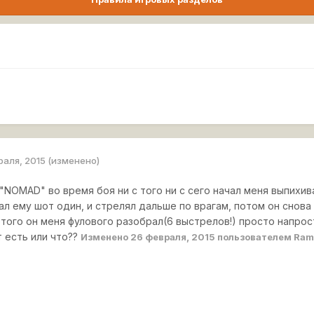
раля, 2015
(изменено)
"NOMAD" во время боя ни с того ни с сего начал меня выпихив
ал ему шот один, и стрелял дальше по врагам, потом он снова
этого он меня фулового разобрал(6 выстрелов!) просто напрост
т есть или что??
Изменено
26 февраля, 2015
пользователем Ra