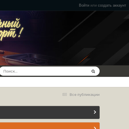
Войти
или
создать аккаунт
Все публикации