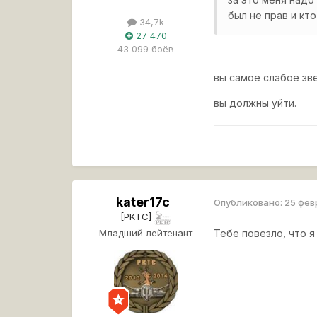
был не прав и кт
34,7k
27 470
43 099 боёв
вы самое слабое зв
вы должны уйти.
kater17c
Опубликовано:
25 фев
[PKTC]
Младший лейтенант
Тебе повезло, что я