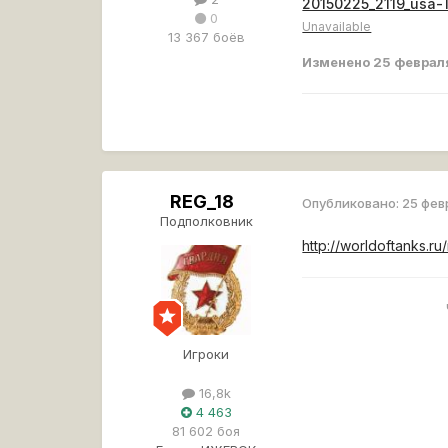
20150225_2119_usa-
0
Unavailable
13 367 боёв
Изменено
25 феврал
REG_18
Опубликовано:
25 фев
Подполковник
http://worldoftanks.ru
Игроки
16,8k
4 463
81 602 боя