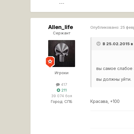
---
Allen_life
Опубликовано:
25 фев
Сержант
В 25.02.2015 в
вы самое слабое 
Игроки
вы должны уйти.
417
211
39 074 боя
Красава, +100
Город:
СПБ