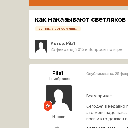
как наказывают светляков
вот такие вот союзники
Автор:
Pila1
25 февраля, 2015
в
Вопросы по игре
Pila1
Опубликовано:
25 фев
Новобранец
Всем привет.
Сегодня в недавно 
это меня надо наказ
Игроки
прав и кто должен 
2