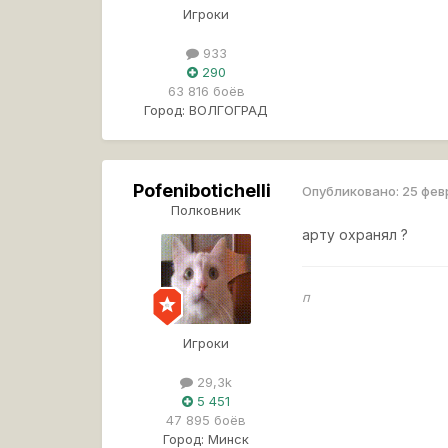
Игроки
933
290
63 816 боёв
Город:
ВОЛГОГРАД
Pofenibotichelli
Опубликовано:
25 фев
Полковник
арту охранял ?
п
Игроки
29,3k
5 451
47 895 боёв
Город:
Минск