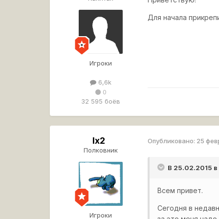
Для начала прикреп
Игроки
6,6k
0
32 595 боёв
lx2
Опубликовано:
25 фев
Полковник
В 25.02.2015 в
Всем привет.
Сегодня в недавн
Игроки
за это меня надо