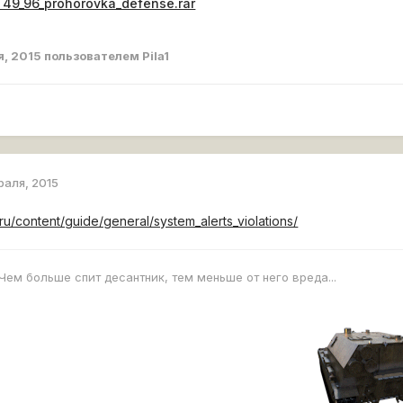
T49_96_prohorovka_defense.rar
я, 2015
пользователем Pila1
раля, 2015
/ru/content/guide/general/system_alerts_violations/
Чем больше спит десантник, тем меньше от него вреда...