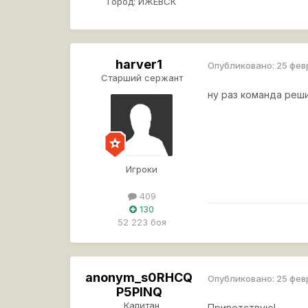
Город:
ИЖЕВСК
harver1
Опубликовано:
25 фев
Старший сержант
ну раз команда реши
Игроки
409
130
52 223 боя
anonym_s0RHCQ
Опубликовано:
25 фев
P5PINQ
Капитан
Приветствую!