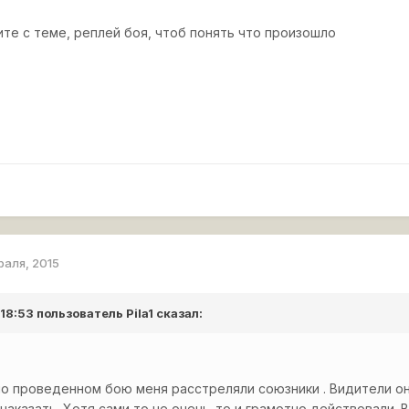
ите с теме, реплей боя, чтоб понять что произошло
раля, 2015
 18:53 пользователь
Pila1
сказал:
о проведенном бою меня расстреляли союзники . Видители он
 наказать. Хотя сами то не очень-то и грамотно действовали. 