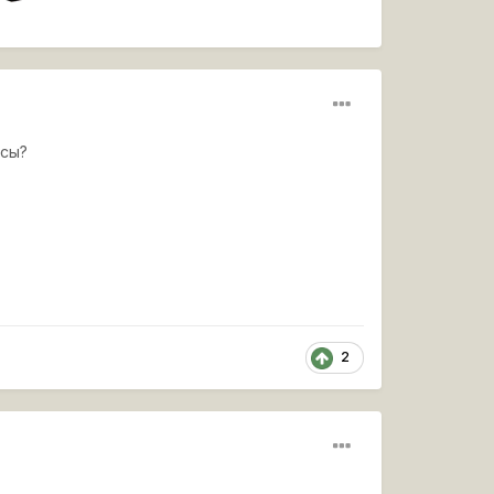
осы?
2