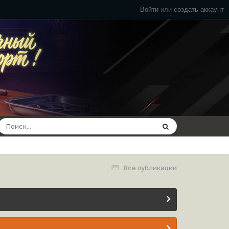
Войти
или
создать аккаунт
Все публикации