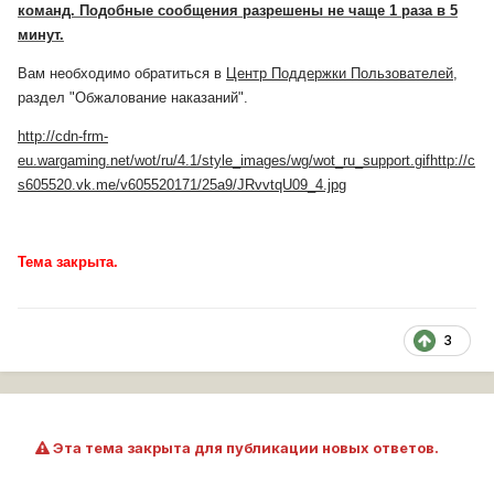
команд. Подобные сообщения разрешены не чаще 1 раза в 5
минут.
Вам необходимо обратиться в
Центр Поддержки Пользователей
,
раздел "Обжалование наказаний".
http://cdn-frm-
eu.wargaming.net/wot/ru/4.1/style_images/wg/wot_ru_support.gif
http://c
s605520.vk.me/v605520171/25a9/JRvvtqU09_4.jpg
Тема закрыта.
3
Эта тема закрыта для публикации новых ответов.