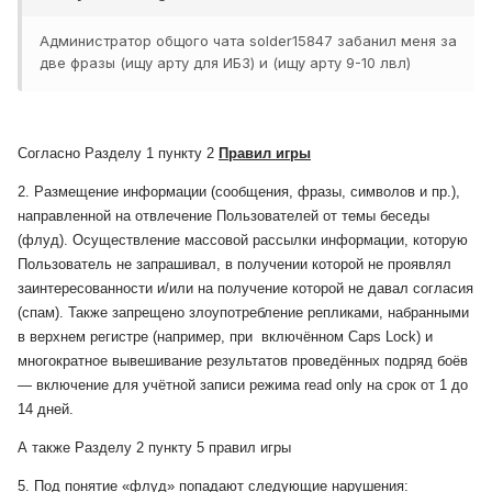
Администратор общого чата solder15847 забанил меня за
две фразы (ищу арту для ИБЗ) и (ищу арту 9-10 лвл)
Согласно Разделу 1 пункту 2
Правил игры
2. Размещение информации (сообщения, фразы, символов и пр.),
направленной на отвлечение Пользователей от темы беседы
(флуд). Осуществление массовой рассылки информации, которую
Пользователь не запрашивал, в получении которой не проявлял
заинтересованности и/или на получение которой не давал согласия
(спам). Также запрещено злоупотребление репликами, набранными
в верхнем регистре (например, при включённом Caps Lock) и
многократное вывешивание результатов проведённых подряд боёв
— включение для учётной записи режима read only на срок от 1 до
14 дней.
А также Разделу 2 пункту 5 правил игры
5. Под понятие «флуд» попадают следующие нарушения: