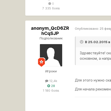
0
7 335 боёв
anonym_QcD6ZR
Опубликовано:
25 фев
hCqSJP
Подполковник
В 25.02.2015 в
Здравствуйте! ск
основном, а напр
Игроки
Для этого нужно ска
12,4k
28
Для начала рекомен
1 180 боёв