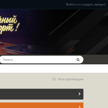
Войти
или
создать аккаунт
Все публикации