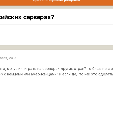
сийских серверах?
раля, 2015
те, могу ли я играть на серверах других стран? то бишь не с 
р с немцами или американцами? и если да, то как это сделат