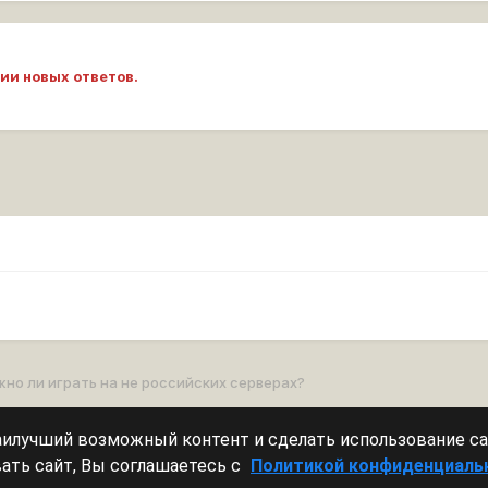
ии новых ответов.
но ли играть на не российских серверах?
наилучший возможный контент и сделать использование с
Леста Игры
Powered by Invision Community
ать сайт, Вы соглашаетесь с
Политикой конфиденциаль