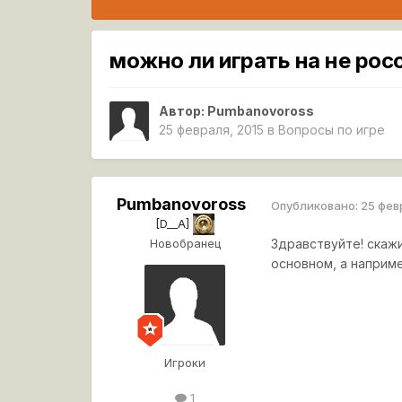
можно ли играть на не рос
Автор:
Pumbanovoross
25 февраля, 2015
в
Вопросы по игре
Pumbanovoross
Опубликовано:
25 фев
[D__A]
Новобранец
Здравствуйте! скажи
основном, а наприме
Игроки
1