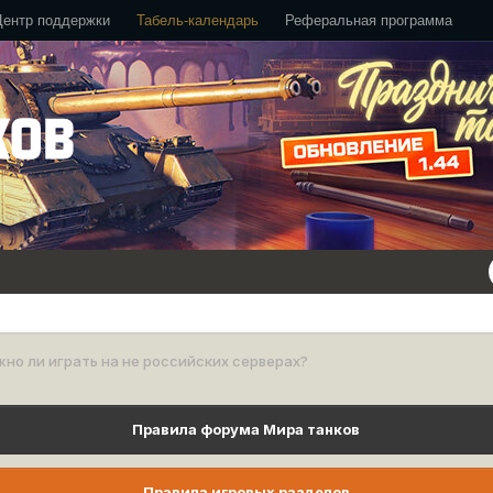
Центр поддержки
Табель-календарь
Реферальная программа
но ли играть на не российских серверах?
Правила форума Мира танков
Правила игровых разделов