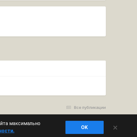
Все публикации
айта максимально
×
OK
ности.