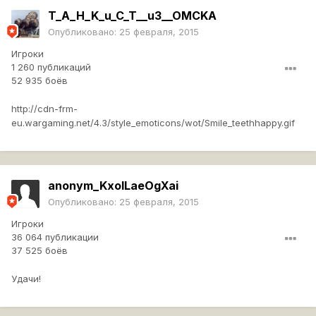
T_A_H_K_u_C_T__u3__OMCKA
Опубликовано:
25 февраля, 2015
Игроки
1 260 публикаций
52 935 боёв
http://cdn-frm-
eu.wargaming.net/4.3/style_emoticons/wot/Smile_teethhappy.gif
anonym_KxoILaeOgXai
Опубликовано:
25 февраля, 2015
Игроки
36 064 публикации
37 525 боёв
Удачи!