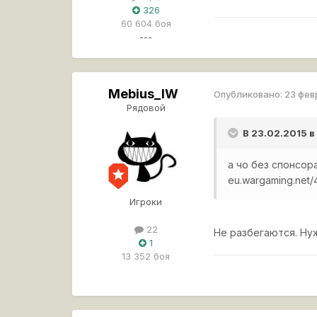
326
60 604 боя
---
Mebius_lW
Опубликовано:
23 фев
Рядовой
В 23.02.2015 в
а чо без спонсор
eu.wargaming.net/4
Игроки
22
Не разбегаются. Ну
1
13 352 боя