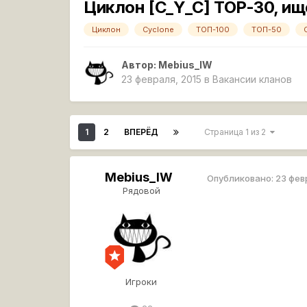
Циклон [C_Y_C] TOP-30, ищ
Циклон
Cyclone
ТОП-100
ТОП-50
Автор:
Mebius_lW
23 февраля, 2015
в
Вакансии кланов
1
2
ВПЕРЁД
Страница 1 из 2
Mebius_lW
Опубликовано:
23 фев
Рядовой
Игроки