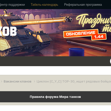
Центр поддержки
Табель-календарь
Реферальная программа
Вакансии кланов
Циклон [C_Y_C] TOP-30, ищет рядовых бойцо
Правила форума Мира танков