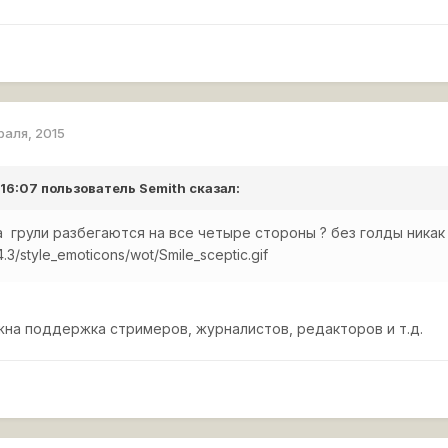
раля, 2015
 16:07 пользователь
Semith
сказал:
а грули разбегаются на все четыре стороны ? без голды никак
.3/style_emoticons/wot/Smile_sceptic.gif
жна поддержка стримеров, журналистов, редакторов и т.д.