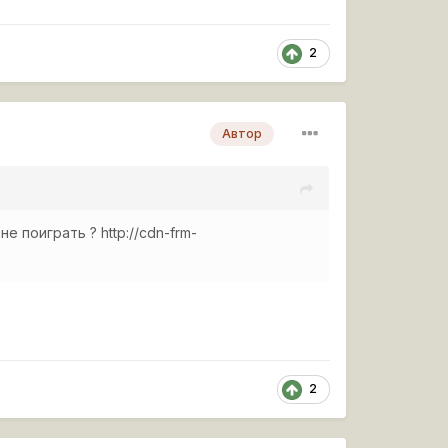
2
Автор
 не поиграть ?
http://cdn-frm-
2