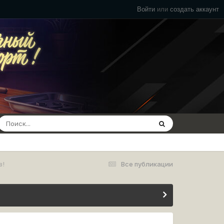
Войти
или
создать аккаунт
в!
Все публикации