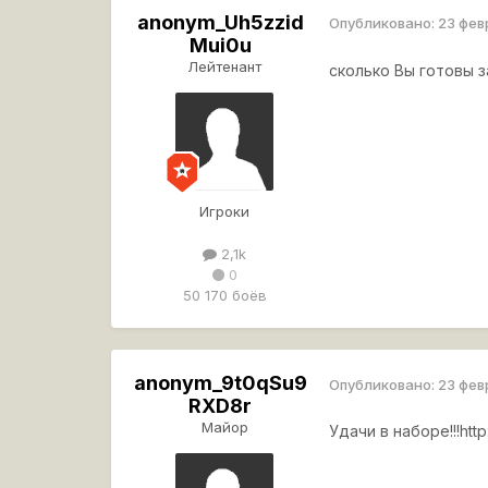
anonym_Uh5zzid
Опубликовано:
23 фев
Mui0u
Лейтенант
сколько Вы готовы з
Игроки
2,1k
0
50 170 боёв
anonym_9t0qSu9
Опубликовано:
23 фев
RXD8r
Майор
Удачи в наборе!!!
htt