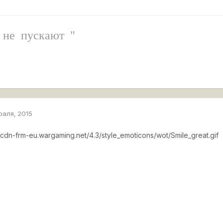
й не пускают "
раля, 2015
//cdn-frm-eu.wargaming.net/4.3/style_emoticons/wot/Smile_great.gif