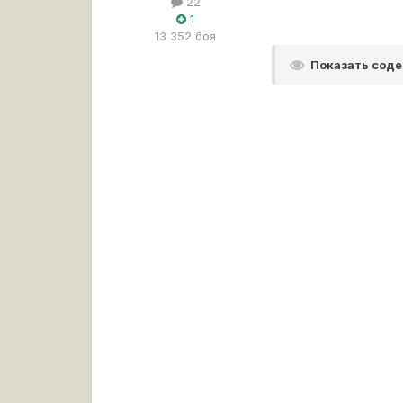
22
1
13 352 боя
Показать сод