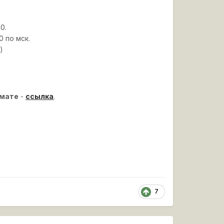
0.
0 по мск.
)
омате
-
ссылка
.
7