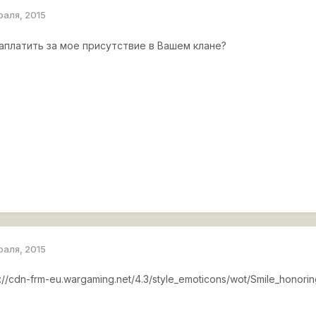
раля, 2015
аплатить за мое присутствие в Вашем клане?
раля, 2015
p://cdn-frm-eu.wargaming.net/4.3/style_emoticons/wot/Smile_honorin