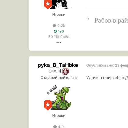
Игроки
" Рабов в ра
2,2k
196
50 119 боёв
---
pyka_B_TaHbke
Опубликовано:
23 фев
[CM-1]
Старший лейтенант
Удачи в поиске
http:
Игроки
4,1k