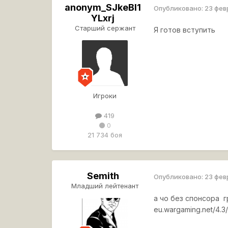
anonym_SJkeBI1
Опубликовано:
23 фев
YLxrj
Старший сержант
Я готов вступить
Игроки
419
0
21 734 боя
Semith
Опубликовано:
23 фев
Младший лейтенант
а чо без спонсора г
eu.wargaming.net/4.3/