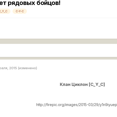
ет рядовых бойцов!
C_Y_C
C-Y-C
раля, 2015
(изменено)
Клан Циклон [C_Y_C]
http://firepic.org/images/2015-03/29/y1n9iyuep