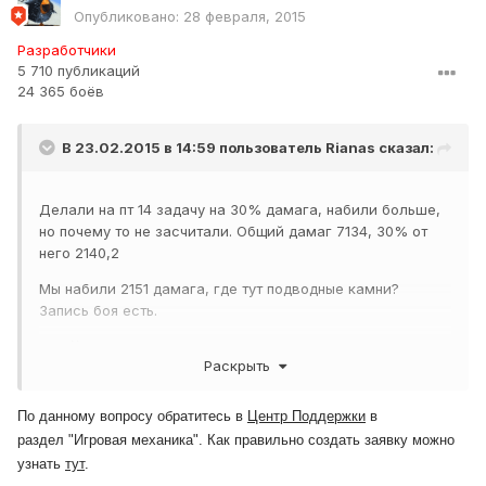
Опубликовано:
28 февраля, 2015
Разработчики
5 710 публикаций
24 365 боёв
В 23.02.2015 в 14:59 пользователь
Rianas
сказал:
Делали на пт 14 задачу на 30% дамага, набили больше,
но почему то не засчитали. Общий дамаг 7134, 30% от
него 2140,2
Мы набили 2151 дамага, где тут подводные камни?
Запись боя есть.
http://cdn-frm-
Раскрыть
eu.wargaming.net/wot/ru/uploads/monthly_02_2015/post-
33434403-0-13047200-1424703408_thumb.jpg
http://cdn-
frm-
По данному вопросу обратитесь в
Центр Поддержки
в
eu.wargaming.net/wot/ru/uploads/monthly_02_2015/post-
раздел "
Игровая механика
". Как
правильно
создать заявку можно
33434403-0-06831200-1424703406_thumb.jpg
узнать
тут
.