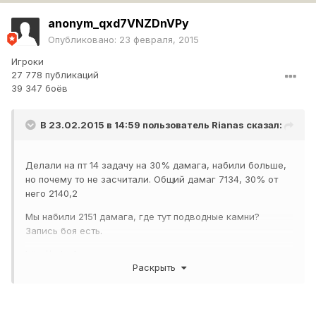
anonym_qxd7VNZDnVPy
Опубликовано:
23 февраля, 2015
Игроки
27 778 публикаций
39 347 боёв
В 23.02.2015 в 14:59 пользователь
Rianas
сказал:
Делали на пт 14 задачу на 30% дамага, набили больше,
но почему то не засчитали. Общий дамаг 7134, 30% от
него 2140,2
Мы набили 2151 дамага, где тут подводные камни?
Запись боя есть.
http://cdn-frm-
Раскрыть
eu.wargaming.net/wot/ru/uploads/monthly_02_2015/post-
33434403-0-13047200-1424703408_thumb.jpg
http://cdn-
frm-
eu.wargaming.net/wot/ru/uploads/monthly_02_2015/post-