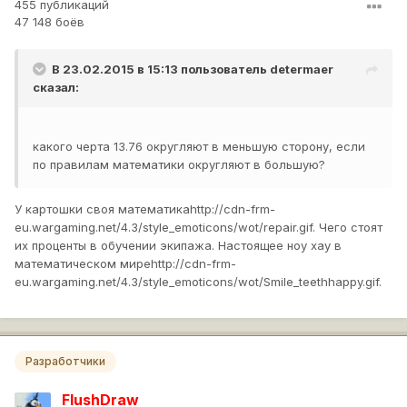
455 публикаций
47 148 боёв
В 23.02.2015 в 15:13 пользователь
determaer
сказал:
какого черта 13.76 округляют в меньшую сторону, если
по правилам математики округляют в большую?
У картошки своя математика
http://cdn-frm-
eu.wargaming.net/4.3/style_emoticons/wot/repair.gif
. Чего стоят
их проценты в обучении экипажа. Настоящее ноу хау в
математическом мире
http://cdn-frm-
eu.wargaming.net/4.3/style_emoticons/wot/Smile_teethhappy.gif
.
Разработчики
FlushDraw