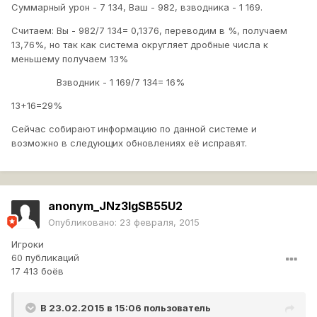
Суммарный урон - 7 134, Ваш - 982, взводника - 1 169.
33434403-0-06831200-1424703406_thumb.jpg
Считаем: Вы - 982/7 134= 0,1376, переводим в %, получаем
13,76%, но так как система округляет дробные числа к
меньшему получаем 13%
Взводник - 1 169/7 134= 16%
13+16=29%
Сейчас собирают информацию по данной системе и
возможно в следующих обновлениях её исправят.
anonym_JNz3lgSB55U2
Опубликовано:
23 февраля, 2015
Игроки
60 публикаций
17 413 боёв
В 23.02.2015 в 15:06 пользователь