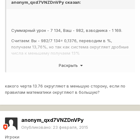
anonym_qxd7VNZDnVPy
сказал:
Суммарный урон - 7 134, Ваш - 982, взводника - 1 169.
Считаем: Вы - 982/7 134= 0,1376, переводим в %,
получаем 13,76%, но так как система округляет дробные
числа к меньшему получаем 13%
Взводник - 1 169/7 134= 16%
Раскрыть
13+16=29%
Сейчас собирают информацию по данной системе и
какого черта 13.76 округляют в меньшую сторону, если по
возможно в следующих обновлениях её исправят.
правилам математики округляют в большую?
anonym_qxd7VNZDnVPy
Опубликовано:
23 февраля, 2015
Игроки