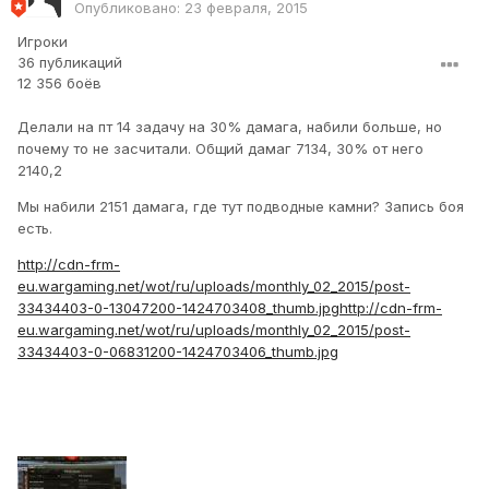
Опубликовано:
23 февраля, 2015
Игроки
36 публикаций
12 356 боёв
Делали на пт 14 задачу на 30% дамага, набили больше, но
почему то не засчитали. Общий дамаг 7134, 30% от него
2140,2
Мы набили 2151 дамага, где тут подводные камни? Запись боя
есть.
http://cdn-frm-
eu.wargaming.net/wot/ru/uploads/monthly_02_2015/post-
33434403-0-13047200-1424703408_thumb.jpg
http://cdn-frm-
eu.wargaming.net/wot/ru/uploads/monthly_02_2015/post-
33434403-0-06831200-1424703406_thumb.jpg