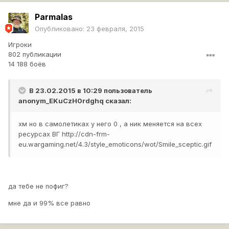
Parmalas
Опубликовано:
23 февраля, 2015
Игроки
802 публикации
14 188 боёв
В 23.02.2015 в 10:29 пользователь
anonym_EKuCzH0rdghq
сказал:
хм но в самолетиках у него 0 , а ник меняется на всех
ресурсах ВГ
http://cdn-frm-
eu.wargaming.net/4.3/style_emoticons/wot/Smile_sceptic.gif
да тебе не пофиг?
мне да и 99% все равно