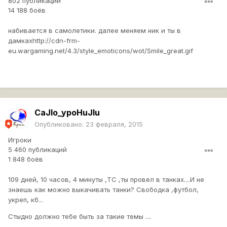
802 публикации
14 188 боёв
набивается в самолетики. далее меняем ник и ты в
дамках
http://cdn-frm-
eu.wargaming.net/4.3/style_emoticons/wot/Smile_great.gif
CaJlo_ypoHuJIu
Опубликовано:
23 февраля, 2015
Игроки
5 460 публикаций
1 848 боёв
109 дней, 10 часов, 4 минуты
,ТС ,ты провел в танках....И не
знаешь как можно выкачивать танки? Свободка ,футбол,
укреп, кб...
Стыдно должно тебе быть за такие темы ....