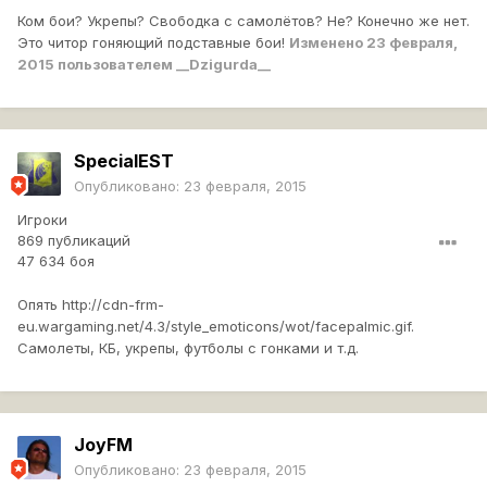
Ком бои? Укрепы? Свободка с самолётов? Не? Конечно же нет.
Это читор гоняющий подставные бои!
Изменено
23 февраля,
2015
пользователем __Dzigurda__
SpecialEST
Опубликовано:
23 февраля, 2015
Игроки
869 публикаций
47 634 боя
Опять
http://cdn-frm-
eu.wargaming.net/4.3/style_emoticons/wot/facepalmic.gif
.
Самолеты, КБ, укрепы, футболы с гонками и т.д.
JoyFM
Опубликовано:
23 февраля, 2015