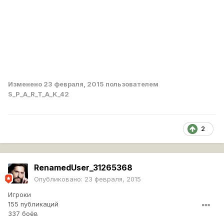
Изменено
23 февраля, 2015
пользователем
S_P_A_R_T_A_K_42
2
RenamedUser_31265368
Опубликовано:
23 февраля, 2015
Игроки
155 публикаций
337 боёв