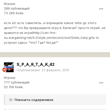
Игроки
289 публикаций
73 266 боёв
есть кб..есть самолёты...и впринципе какое тебе до этого
дело??? что Вы превращаете игру в балаган? просто играй...не
нравится не играй
http://cdn-frm-
eu.wargaming.net/4.3/style_emoticons/wot/Smile_harp.gif
а то
устроил здесь "Что? Где? Когда?"
S_P_A_R_T_A_K_42
Опубликовано:
23 февраля, 2015
Игроки
777 публикаций
52 156 боёв
Показать содержимое