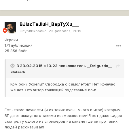
BJIacTeJIuH_BepTyXu___
Опубликовано:
23 февраля, 2015
Игроки
171 публикация
25 856 боёв
В 23.02.2015 в 10:23 пользователь
__Dzigurda__
сказал:
Ком бои? Укрепы? Свободка с самолётов? Не? Конечно
же нет. Это читор гоняющий подставные бои!
Есть такие личности (и их таких очень много в игре) которым
ВГ дают аккаунты с такими возможностями!Я вот даже видео
смотрел у одного из стримеров на канале где он про таких
людей рассказывал!