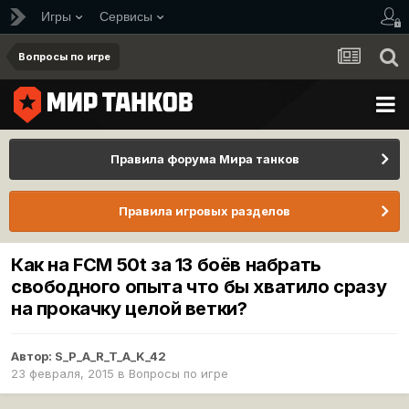
Игры
Сервисы
Вопросы по игре
Правила форума Мира танков
Правила игровых разделов
Как на FCM 50t за 13 боёв набрать
свободного опыта что бы хватило сразу
на прокачку целой ветки?
Автор:
S_P_A_R_T_A_K_42
23 февраля, 2015
в
Вопросы по игре