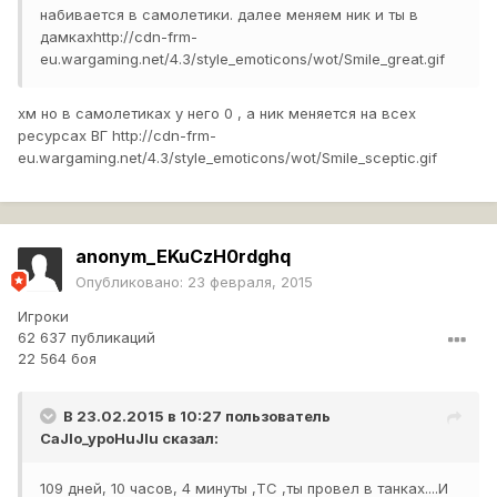
набивается в самолетики. далее меняем ник и ты в
дамках
http://cdn-frm-
eu.wargaming.net/4.3/style_emoticons/wot/Smile_great.gif
хм но в самолетиках у него 0 , а ник меняется на всех
ресурсах ВГ
http://cdn-frm-
eu.wargaming.net/4.3/style_emoticons/wot/Smile_sceptic.gif
anonym_EKuCzH0rdghq
Опубликовано:
23 февраля, 2015
Игроки
62 637 публикаций
22 564 боя
В 23.02.2015 в 10:27 пользователь
CaJlo_ypoHuJIu
сказал:
109 дней, 10 часов, 4 минуты
,ТС ,ты провел в танках....И