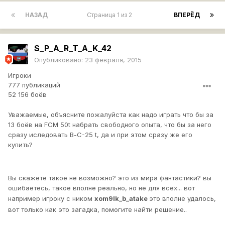
НАЗАД
Страница 1 из 2
ВПЕРЁД
S_P_A_R_T_A_K_42
Опубликовано:
23 февраля, 2015
Игроки
777 публикаций
52 156 боёв
Уважаемые, объясните пожалуйста как надо играть что бы за
13 боёв на FCM 50t набрать свободного опыта, что бы за него
сразу иследовать В-С-25 t, да и при этом сразу же его
купить?
Вы скажете такое не возможно? это из мира фантастики? вы
ошибаетесь, такое вполне реально, но не для всех... вот
например игроку с ником
xom9lk_b_atake
это вполне удалось,
вот только как это загадка, помогите найти решение..