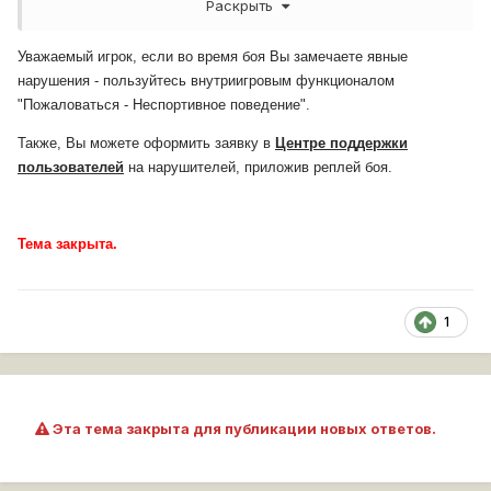
Раскрыть
ис7 и т57 хеви , 2-й взвод полностью и т57 хеви , явно
ис7 вышли натанковывать заблокированный урон ,что
собственно успешно и делали !
Уважаемый игрок, если во время боя Вы замечаете явные
нарушения - пользуйтесь внутриигровым функционалом
Прошу наказать нарушителей, по всей строгости WG !
"Пожаловаться - Неспортивное поведение".
Реплей боя :
http://wotreplays.ru/site/4725271#aerodrom-
Также, Вы можете оформить заявку в
Центре поддержки
dim0nk5-caernarvon
пользователей
на нарушителей, приложив реплей боя.
Зарарнее спасибо !
Тема закрыта.
1
Эта тема закрыта для публикации новых ответов.