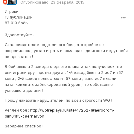
Опубликовано:
23 февраля, 2015
Игроки
13 публикаций
87 010 боёв
Здравствуйте .
Стал свидетелем подставного боя , что крайне не
понравилось , устал играть в командах где игроки ведут себя
не адекватно !
В бой вышли 2 взвода с одного клана и так получилось что
они играли друг против друга , 1-й взвод был на 2 ис7 и т57
хеви , 2-й взвод полностью и т57 хеви , явно ис7 вышли
натанковывать заблокированный урон ,что собственно
успешно и делали !
Прошу наказать нарушителей, по всей строгости WG !
Реплей боя :
http://wotreplays.ru/site/4725271#aerodrom-
dim0nk5-caernarvon
Зарарнее спасибо !