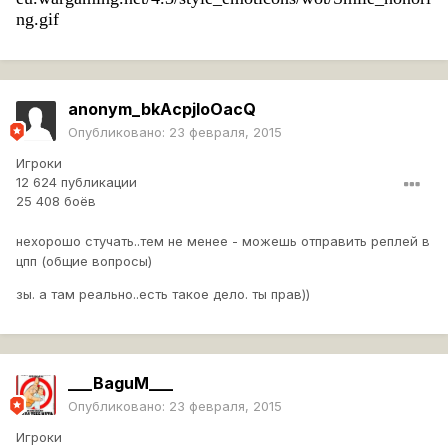
ng.gif
anonym_bkAcpjloOacQ
Опубликовано:
23 февраля, 2015
Игроки
12 624 публикации
25 408 боёв
нехорошо стучать..тем не менее - можешь отправить реплей в
цпп (общие вопросы)
зы. а там реально..есть такое дело. ты прав))
___BaguM___
Опубликовано:
23 февраля, 2015
Игроки