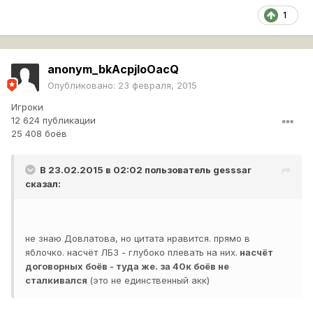
1
anonym_bkAcpjloOacQ
Опубликовано:
23 февраля, 2015
Игроки
12 624 публикации
25 408 боёв
В 23.02.2015 в 02:02 пользователь
gesssar
сказал:
не знаю Довлатова, но цитата нравится. прямо в
яблочко. насчёт ЛБЗ - глубоко плевать на них.
насчёт
договорных боёв - туда же. за 40к боёв не
сталкивался
(это не единственный акк)