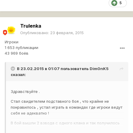
5
Trulenka
Опубликовано:
23 февраля, 2015
Игроки
1 653 публикации
43 969 боёв
В 23.02.2015 в 01:07 пользователь
Dim0nK5
сказал:
Здравствуйте .
Стал свидетелем подставного боя , что крайне не
понравилось , устал играть в командах где игроки ведут
себя не адекватно !
В бой вышли 2 взвода с одного клана и так получилось
что они играли друг против друга , 1-й взвод был на 2