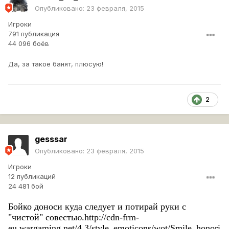
Опубликовано:
23 февраля, 2015
Игроки
791 публикация
44 096 боёв
Да, за такое банят, плюсую!
2
gesssar
Опубликовано:
23 февраля, 2015
Игроки
12 публикаций
24 481 бой
Бойко доноси куда следует и потирай руки с
"чистой" совестью.
http://cdn-frm-
eu.wargaming.net/4.3/style_emoticons/wot/Smile_honori