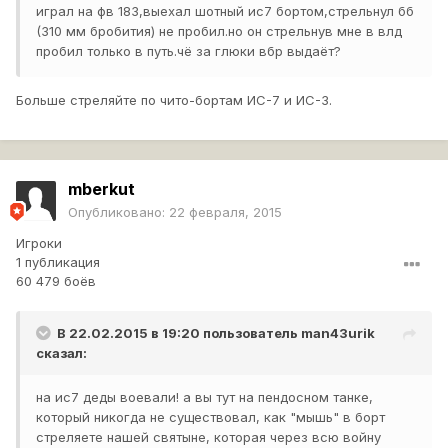
играл на фв 183,выехал шотный ис7 бортом,стрельнул бб
(310 мм бробития) не пробил.но он стрельнув мне в влд
пробил только в путь.чё за глюки вбр выдаёт?
Больше стреляйте по чито-бортам ИС-7 и ИС-3.
mberkut
Опубликовано:
22 февраля, 2015
Игроки
1 публикация
60 479 боёв
В 22.02.2015 в 19:20 пользователь
man43urik
сказал:
на ис7 деды воевали! а вы тут на пендосном танке,
который никогда не существовал, как "мышь" в борт
стреляете нашей святыне, которая через всю войну