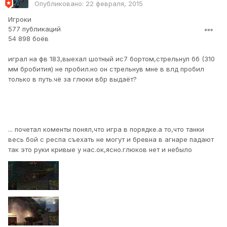
Опубликовано:
22 февраля, 2015
Игроки
577 публикаций
54 898 боёв
играл на фв 183,выехал шотный ис7 бортом,стрельнул бб (310
мм бробития) не пробил.но он стрельнув мне в влд пробил
только в путь.чё за глюки вбр выдаёт?
... почетал коменты понял,что игра в порядке.а то,что танки
весь бой с респа съехать не могут и бревна в агнаре падают
так это руки кривые у нас.ок,ясно.глюков нет и небыло