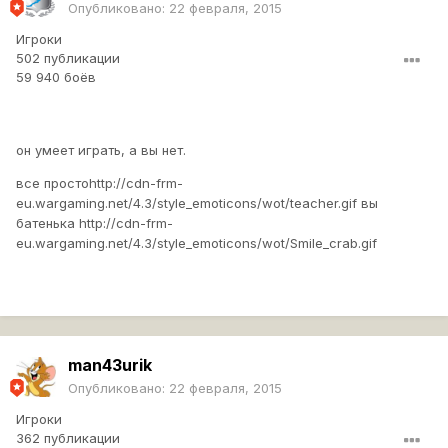
Опубликовано:
22 февраля, 2015
Игроки
502 публикации
59 940 боёв
он умеет играть, а вы нет.
все просто
http://cdn-frm-
eu.wargaming.net/4.3/style_emoticons/wot/teacher.gif
вы
батенька
http://cdn-frm-
eu.wargaming.net/4.3/style_emoticons/wot/Smile_crab.gif
man43urik
Опубликовано:
22 февраля, 2015
Игроки
362 публикации