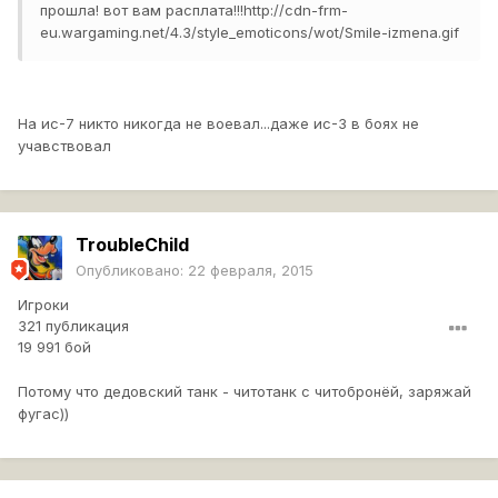
прошла! вот вам расплата!!!
http://cdn-frm-
eu.wargaming.net/4.3/style_emoticons/wot/Smile-izmena.gif
На ис-7 никто никогда не воевал...даже ис-3 в боях не
учавствовал
TroubleChild
Опубликовано:
22 февраля, 2015
Игроки
321 публикация
19 991 бой
Потому что дедовский танк - читотанк с читобронёй, заряжай
фугас))