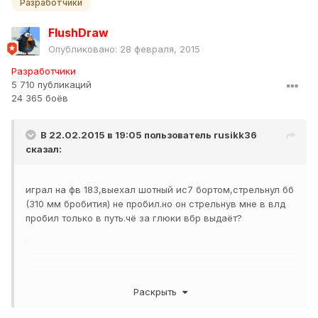
Разработчики
FlushDraw
Опубликовано:
28 февраля, 2015
Разработчики
5 710 публикаций
24 365 боёв
В 22.02.2015 в 19:05 пользователь
rusikk36
сказал:
играл на фв 183,выехал шотный ис7 бортом,стрельнул бб
(310 мм бробития) не пробил.но он стрельнув мне в влд
пробил только в путь.чё за глюки вбр выдаёт?
... почетал коменты понял,что игра в порядке.а то,что
Раскрыть
танки весь бой с респа съехать не могут и бревна в
агнаре падают так это руки кривые у нас.ок,ясно.глюков