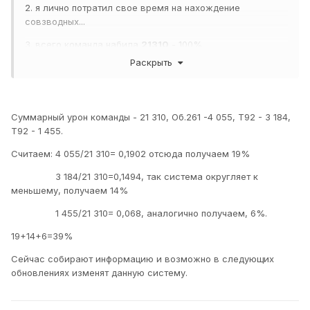
2. я лично потратил свое время на нахождение
совзводных...
3. всего команда набила
21310
- 100%
Раскрыть
4. мы в сумме набили
8694
5.
8694 >
8524 = 40%
Что за фигня творится... ВГ плохо считает или я???
Суммарный урон команды - 21 310, Об.261 -4 055, Т92 - 3 184,
Т92 - 1 455.
Выйти в бой взводом,
2000
состоящим из САУ.
Считаем: 4 055/21 310= 0,1902 отсюда получаем 19%
свободног
о опыта.
3 184/21 310=0,1494, так система округляет к
Артб
Взвод
Нанести противнику не менее
меньшему, получаем 14%
атар
должен
40% от суммарного урона
ея
выжить.
1 сутки
вашей команды.
1 455/21 310= 0,068, аналогично получаем, 6%.
премиум-
аккаунта.
19+14+6=39%
Победить в бою.
Сейчас собирают информацию и возможно в следующих
обновлениях изменят данную систему.