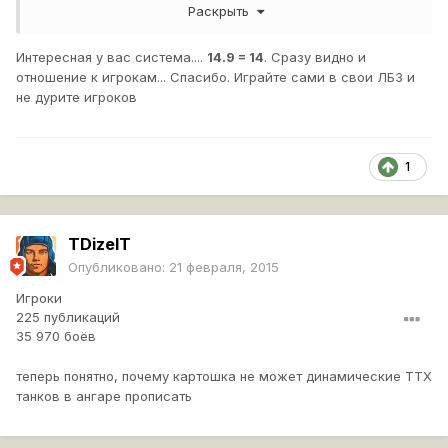
меньшему, получаем 14%
Раскрыть
1 455/21 310= 0,068, аналогично получаем, 6%.
Интересная у вас система....
14.9 = 14
. Сразу видно и
19+14+6=39%
отношение к игрокам... Спасибо. Играйте сами в свои ЛБЗ и
не дурите игроков
Сейчас собирают информацию и возможно в следующих
обновлениях изменят данную систему.
1
TDizelT
Опубликовано:
21 февраля, 2015
Игроки
225 публикаций
35 970 боёв
теперь понятно, почему картошка не может динамические ТТХ
танков в ангаре прописать