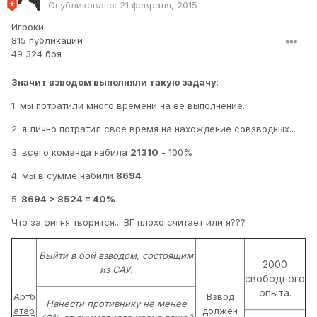
Опубликовано:
21 февраля, 2015
Игроки
815 публикаций
49 324 боя
Значит взводом выполняли такую задачу
:
1. мы потратили много времени на ее выполнение...
2. я лично потратил свое время на нахождение совзводных...
3. всего команда набила
21310
- 100%
4. мы в сумме набили
8694
5.
8694 >
8524 = 40%
Что за фигня творится... ВГ плохо считает или я???
Выйти в бой взводом, состоящим
2000
из САУ.
свободного
опыта.
Артб
Взвод
Нанести противнику не менее
атар
должен