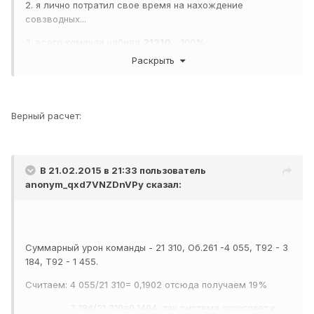
2. я лично потратил свое время на нахождение
совзводных...
3. всего команда набила
21310
- 100%
Раскрыть
4. мы в сумме набили
8694
5.
8694 >
8524 = 40%
Что за фигня творится... ВГ плохо считает или я???
Верный расчет:
Выйти в бой взводом,
2000
состоящим из САУ.
свободног
В 21.02.2015 в 21:33 пользователь
о опыта.
Артб
Взвод
Нанести противнику не менее
anonym_qxd7VNZDnVPy
сказал:
атар
должен
40% от суммарного урона
ея
выжить.
1 сутки
вашей команды.
премиум-
аккаунта.
Победить в бою.
Суммарный урон команды - 21 310, Об.261 -4 055, Т92 - 3
184, Т92 - 1 455.
Считаем: 4 055/21 310= 0,1902 отсюда получаем 19%
3 184/21 310=0,1494, так система округляет к