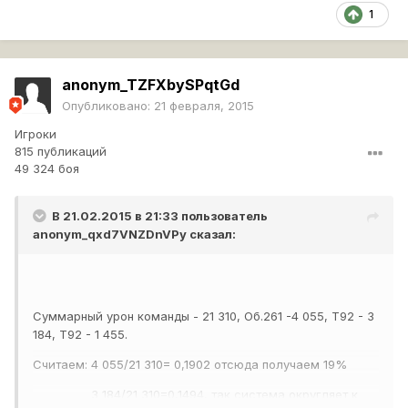
1
anonym_TZFXbySPqtGd
Опубликовано:
21 февраля, 2015
Игроки
815 публикаций
49 324 боя
В 21.02.2015 в 21:33 пользователь
anonym_qxd7VNZDnVPy
сказал:
Суммарный урон команды - 21 310, Об.261 -4 055, Т92 - 3
184, Т92 - 1 455.
Считаем: 4 055/21 310= 0,1902 отсюда получаем 19%
3 184/21 310=0,1494, так система округляет к