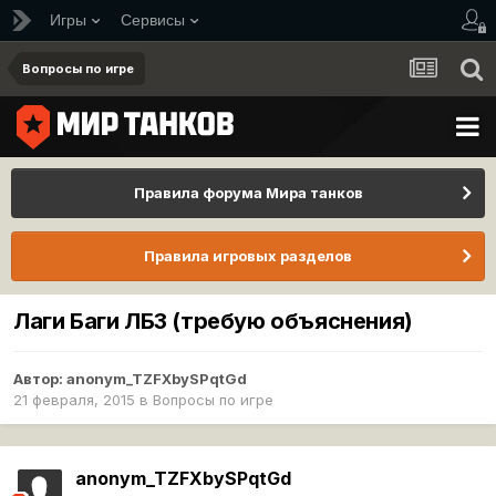
Игры
Сервисы
Вопросы по игре
Правила форума Мира танков
Правила игровых разделов
Лаги Баги ЛБЗ (требую объяснения)
Автор:
anonym_TZFXbySPqtGd
21 февраля, 2015
в
Вопросы по игре
anonym_TZFXbySPqtGd