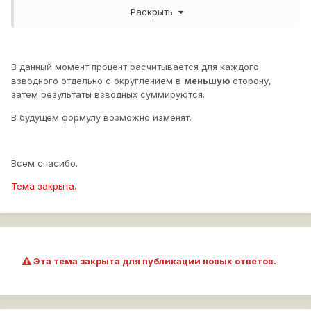
меньшему, получаем 14%
Раскрыть
1 455/21 310= 0,068, аналогично получаем, 6%.
19+14+6=39%
В данный момент процент расчитывается для каждого
Сейчас собирают информацию и возможно в следующих
взводного отдельно с округлением в
меньшую
сторону,
обновлениях изменят данную систему.
затем результаты взводных суммируются.
В будущем формулу возможно изменят.
Всем спасибо.
Тема закрыта.
Эта тема закрыта для публикации новых ответов.