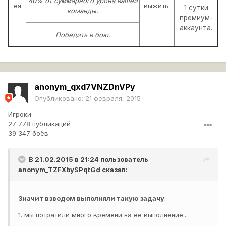
40% от суммарного урона вашей
ея
выжить.
1 сутки
команды.
премиум-
аккаунта.
Победить в бою.
anonym_qxd7VNZDnVPy
Опубликовано:
21 февраля, 2015
Игроки
27 778 публикаций
39 347 боёв
В 21.02.2015 в 21:24 пользователь
anonym_TZFXbySPqtGd
сказал:
Значит взводом выполняли такую задачу
:
1. мы потратили много времени на ее выполнение...