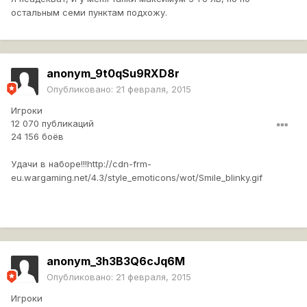
остальным семи пунктам подхожу.
anonym_9t0qSu9RXD8r
Опубликовано:
21 февраля, 2015
Игроки
12 070 публикаций
24 156 боёв
Удачи в наборе!!!
http://cdn-frm-
eu.wargaming.net/4.3/style_emoticons/wot/Smile_blinky.gif
anonym_3h3B3Q6cJq6M
Опубликовано:
21 февраля, 2015
Игроки