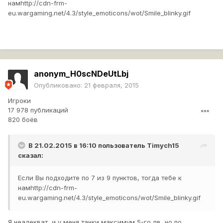
нам
http://cdn-frm-
eu.wargaming.net/4.3/style_emoticons/wot/Smile_blinky.gif
anonym_H0scNDeUtLbj
Опубликовано:
21 февраля, 2015
Игроки
17 978 публикаций
820 боёв
В 21.02.2015 в 16:10 пользователь
Timych15
сказал:
Если Вы подходите по 7 из 9 пунктов, тогда тебе к
нам
http://cdn-frm-
eu.wargaming.net/4.3/style_emoticons/wot/Smile_blinky.gif
Я неадекват, и у меня танки максимум 5-го лв, но по