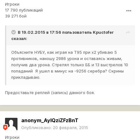
Игроки
17 790 публикаций
39 271 бой
В 19.02.2015 в 17:56 пользователь
Kpuctofer
сказал:
Объясните НУБУ, как играя на Т95 при х2 убиваю 5
противников, наношу 2986 урона и оставаясь живым,
получив два урона. Стрелял только ББ и 13 выстрелов 10
попаданий Я ушел в минус на -9256 серебра? Скрины
прикладываю.
Предоставьте реплей (запись) данного боя.
anonym_AyIQziZFzBnT
Опубликовано:
20 февраля, 2015
Игроки