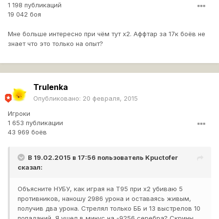
1 198 публикаций
19 042 боя
Мне больше интересно при чём тут х2. Аффтар за 17к боёв не
знает что это только на опыт?
Trulenka
Опубликовано:
20 февраля, 2015
Игроки
1 653 публикации
43 969 боёв
В 19.02.2015 в 17:56 пользователь
Kpuctofer
сказал:
Объясните НУБУ, как играя на Т95 при х2 убиваю 5
противников, наношу 2986 урона и оставаясь живым,
получив два урона. Стрелял только ББ и 13 выстрелов 10
попаданий Я ушел в минус на -9256 серебра? Скрины