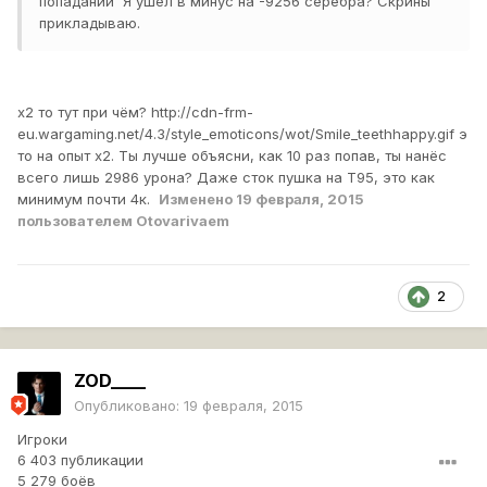
попаданий Я ушел в минус на -9256 серебра? Скрины
прикладываю.
х2 то тут при чём?
http://cdn-frm-
eu.wargaming.net/4.3/style_emoticons/wot/Smile_teethhappy.gif
э
то на опыт х2. Ты лучше объясни, как 10 раз попав, ты нанёс
всего лишь 2986 урона? Даже сток пушка на Т95, это как
минимум почти 4к.
Изменено
19 февраля, 2015
пользователем Otovarivaem
2
ZOD____
Опубликовано:
19 февраля, 2015
Игроки
6 403 публикации
5 279 боёв