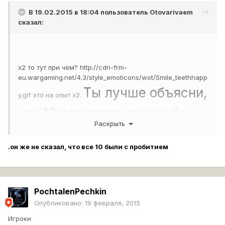
В 19.02.2015 в 18:04 пользователь
Otovarivaem
сказал:
х2 то тут при чём?
http://cdn-frm-
eu.wargaming.net/4.3/style_emoticons/wot/Smile_teethhapp
Ты лучше объясни,
y.gif
это на опыт х2.
как 10 раз попав, ты нанёс
Раскрыть
всего лишь 2986 урона?
.он же не сказал, что все 10 были с пробитием
Даже сток пушка на Т95, это
как минимум почти 4к.
PochtalenPechkin
Опубликовано:
19 февраля, 2015
Игроки