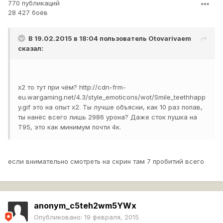
770 публикаций
28 427 боёв
В 19.02.2015 в 18:04 пользователь
Otovarivaem
сказал:
х2 то тут при чём?
http://cdn-frm-
eu.wargaming.net/4.3/style_emoticons/wot/Smile_teethhapp
y.gif
это на опыт х2. Ты лучше объясни, как 10 раз попав,
ты нанёс всего лишь 2986 урона? Даже сток пушка на
Т95, это как минимум почти 4к.
если внимательно смотреть на скрин там 7 пробитий всего
anonym_c5teh2wm5YWx
Опубликовано:
19 февраля, 2015