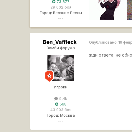
73 877
29 002 боя
Город:
Верхние Респы
---
Ben_Vaffleck
Опубликовано:
19 фев
Зомби форума
жди ответа, не обн
Игроки
9,4k
568
43 903 боя
Город:
Москва
---