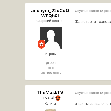
anonym_22cCqQ
Опубликовано:
19 фев
WFQbKI
Старший сержант
Жди ответа техподд
Игроки
443
0
35 460 боёв
TheMaskTV
Опубликовано:
19 фев
[TABLO]
Капитан
а как ты связался с