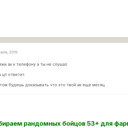
раля, 2015
яжи ак к телефону а ты не слушал
 цп ответит.
отом будешь доказывать что это твой ак еще месяц
бираем рандомных бойцов 53+ для фар