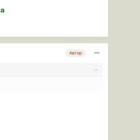
па
ет
Автор