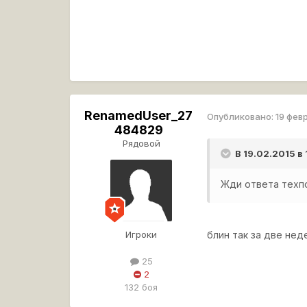
RenamedUser_27
Опубликовано:
19 фев
484829
Рядовой
В 19.02.2015 в
Жди ответа техп
Игроки
блин так за две нед
25
2
132 боя