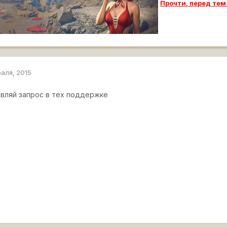
Прочти, п
еред тем
раля, 2015
овляй запрос в тех поддержке