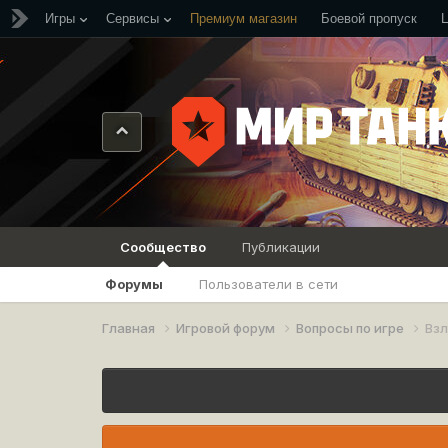
Игры
Сервисы
Премиум магазин
Боевой пропуск
Сообщество
Публикации
Форумы
Пользователи в сети
Главная
Игровой форум
Вопросы по игре
Взл