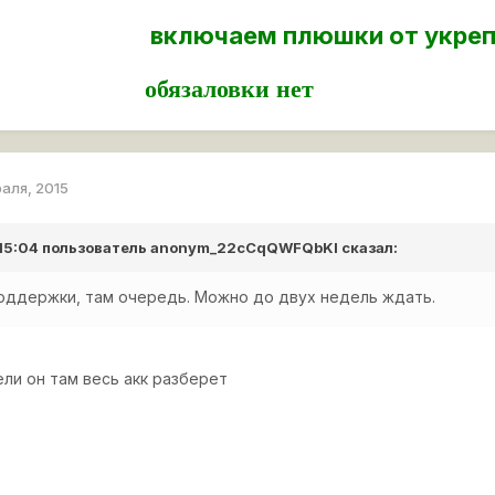
включаем плюшки от укре
обязаловки н
раля, 2015
 15:04 пользователь
anonym_22cCqQWFQbKI
сказал:
оддержки, там очередь. Можно до двух недель ждать.
ели он там весь акк разберет