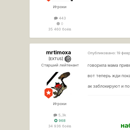
Игроки
443
0
35 460 боёв
mrtimoxa
Опубликовано:
19 фев
[EXTUS]
Старший лейтенант
говорила мама прив
вот теперь жди пока
ак заблокируют и п
Игроки
5,3k
968
на
34 936 боёв