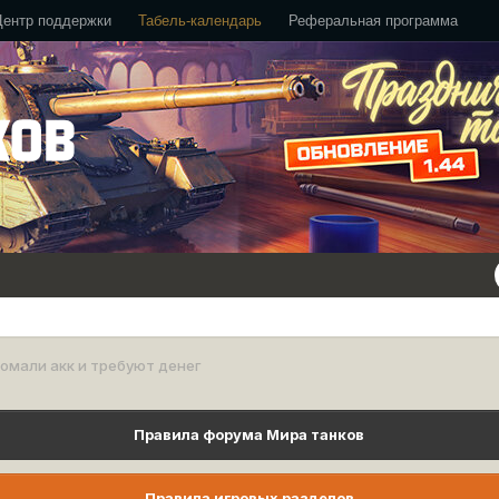
Центр поддержки
Табель-календарь
Реферальная программа
омали акк и требуют денег
Правила форума Мира танков
Правила игровых разделов