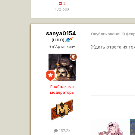
2
132 боя
sanya0154
Опубликовано:
19 фев
[HJLO]
♠д'Артаньян♠
Ждать ответа из т
Глобальные
модераторы
157,2k