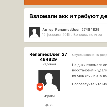
Взломали акк и требуют д
Автор:
RenamedUser_27484829
19 февраля, 2015
в
Вопросы по игре
RenamedUser_27
Опубликовано:
19 фев
484829
Рядовой
На днях взломали ак
восстановил и удал
не связано ли это в
Посоветуйте что мо
Игроки
25