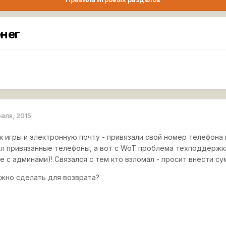
енег
раля, 2015
к игры и электронную почту - привязали свой номер телефона и
ил привязанные телефоны, а вот с WoT проблема техподдержк
се с админами)! Связался с тем кто взломал - просит внести су
жно сделать для возврата?