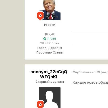
Игроки
7,4k
11 056
28 447 боёв
Город:
Деревня
Песочные Сливы
anonym_22cCqQ
Опубликовано:
19 фев
WFQbKI
Старший сержант
Каждое новое обращ