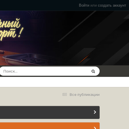
Войти
или
создать аккаунт
Все публикации