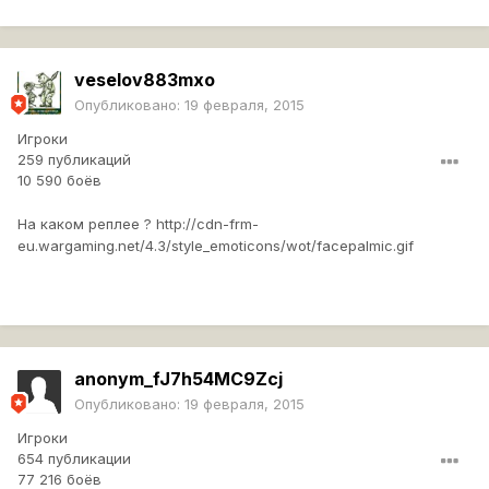
veselov883mxo
Опубликовано:
19 февраля, 2015
Игроки
259 публикаций
10 590 боёв
На каком реплее ?
http://cdn-frm-
eu.wargaming.net/4.3/style_emoticons/wot/facepalmic.gif
anonym_fJ7h54MC9Zcj
Опубликовано:
19 февраля, 2015
Игроки
654 публикации
77 216 боёв