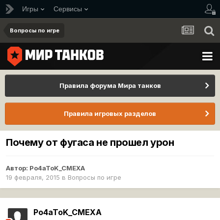
Игры
Сервисы
Вопросы по игре
Правила форума Мира танков
Правила игровых разделов
Почему от фугаса не прошел урон
Автор:
Po4aToK_CMEXA
19 февраля, 2015
в
Вопросы по игре
Po4aToK_CMEXA