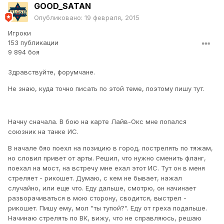
GOOD_SATAN
Опубликовано:
19 февраля, 2015
Игроки
153 публикации
9 894 боя
Здравствуйте, форумчане.
Не знаю, куда точно писать по этой теме, поэтому пишу тут.
Начну сначала. В бою на карте Лайв-Окс мне попался
союзник на танке ИС.
В начале бяо поехл на позицию в город, пострелять по тяжам,
но словил привет от арты. Решил, что нужно сменить фланг,
поехал на мост, на встречу мне ехал этот ИС. Тут он в меня
стреляет - рикошет. Думаю, с кем не бывает, нажал
случайно, или еще что. Еду дальше, смотрю, он начинает
разворачиваться в мою сторону, сводится, выстрел -
рикошет. Пишу ему, мол "ты тупой?". Еду от греха подальше.
Начинаю стрелять по ВК, вижу, что не справляюсь, решаю