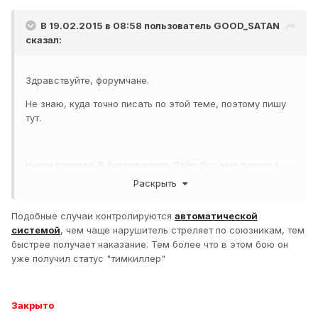
В 19.02.2015 в 08:58 пользователь
GOOD_SATAN
сказал:
Здравствуйте, форумчане.
Не знаю, куда точно писать по этой теме, поэтому пишу
тут.
Начну сначала. В бою на карте Лайв-Окс мне попался
союзник на танке ИС.
Раскрыть
В начале бяо поехл на позицию в город, пострелять по
Подобные случаи контролируются
автоматической
тяжам, но словил привет от арты. Решил, что нужно
системой
, чем чаще нарушитель стреляет по союзникам, тем
сменить фланг, поехал на мост, на встречу мне ехал этот
быстрее получает наказание. Тем более что в этом бою он
ИС. Тут он в меня стреляет - рикошет. Думаю, с кем не
уже получил статус "тимкиллер"
бывает, нажал случайно, или еще что. Еду дальше,
смотрю, он начинает разворачиваться в мою сторону,
сводится, выстрел - рикошет. Еду от греха подальше.
Начинаю стрелять по ВК, вижу, что не справляюсь,
Закрыто
решаю отъехать назад. Вижу, подъезжает ИС. Еду за