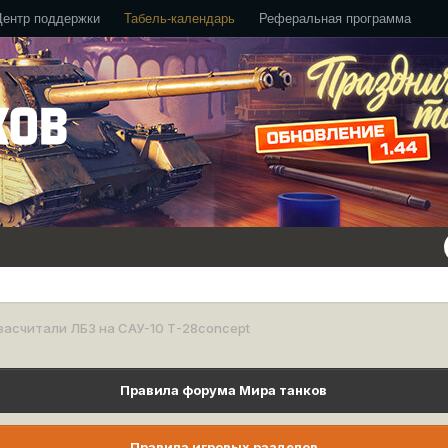
Центр поддержки
Табель-календарь
Реферальная программа
засчитали ЛБЗ на САУ-10 Т-28concept
Правила форума Мира танков
Правила игровых разделов