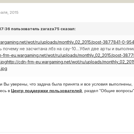
раля, 2015
 17:36 пользователь
zaraza75
сказал:
.wargaming.net/wot/ru/uploads/monthly_02_2015/post-3877841-0-
 почему не засчитана лбз на сау-10....Убил две арты и выполн
dn-frm-eu.wargaming.net/wot/ru/uploads/monthly_02_2015/post-38
.jpg
http://cdn-frm-eu.wargaming.net/wot/ru/uploads/monthly_02_2
.jpg
и Вы уверены, что задача была принята и все условия выполнены, 
тесь в
Центр поддержки пользователей
, раздел "Общие вопросы"