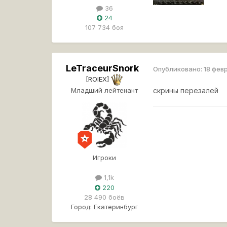
36
24
107 734 боя
LeTraceurSnork
Опубликовано:
18 фев
[ROIEX]
Младший лейтенант
скрины перезалей
Игроки
1,1k
220
28 490 боёв
Город:
Екатеринбург