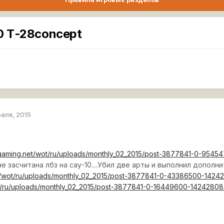
0 Т-28concept
раля, 2015
rgaming.net/wot/ru/uploads/monthly_02_2015/post-3877841-0-954
е засчитана лбз на сау-10....Убил две арты и выполнил дополн
t/wot/ru/uploads/monthly_02_2015/post-3877841-0-43386500-1424
t/ru/uploads/monthly_02_2015/post-3877841-0-16449600-14242808