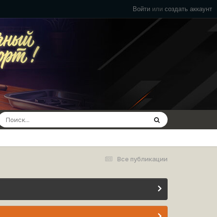
Войти
или
создать аккаунт
Все публикации