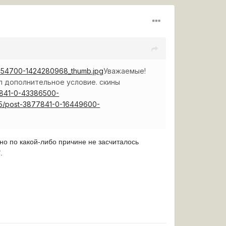
95454700-1424280968_thumb.jpg
Уважаемые!
ил дополнительное условие. скины
77841-0-43386500-
015/post-3877841-0-16449600-
но по какой-либо причине не засчиталось
.