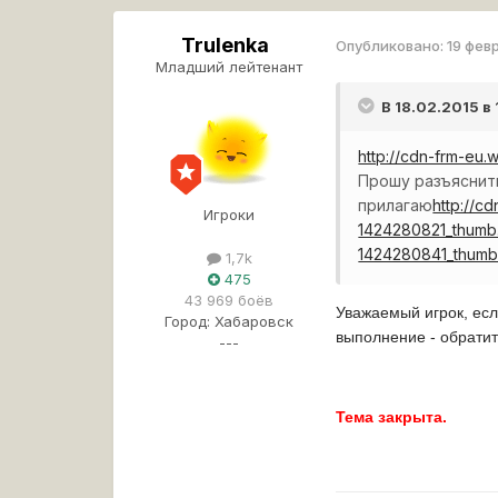
Trulenka
Опубликовано:
19 фев
Младший лейтенант
В 18.02.2015 в
http://cdn-frm-eu
Прошу разъяснить
прилагаю
http://c
Игроки
1424280821_thumb
1424280841_thumb
1,7k
475
43 969 боёв
Уважаемый игрок, есл
Город:
Хабаровск
выполнение - обрати
---
Тема закрыта.