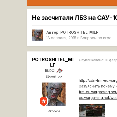
Не засчитали ЛБЗ на САУ-1
Автор:
POTROSHITEL_MILF
18 февраля, 2015
в
Вопросы по игре
POTROSHITEL_MI
Опубликовано:
18 фев
LF
[INDC]
Ефрейтор
http://cdn-frm-eu.wa
разъяснить почему н
frm-eu.wargaming.ne
eu.wargaming.net/wo
Игроки