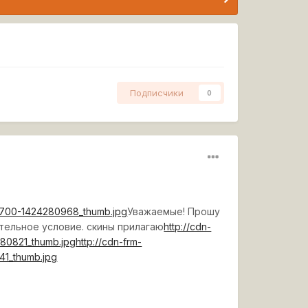
Подписчики
0
54700-1424280968_thumb.jpg
Уважаемые! Прошу
ительное условие. скины прилагаю
http://cdn-
280821_thumb.jpg
http://cdn-frm-
41_thumb.jpg