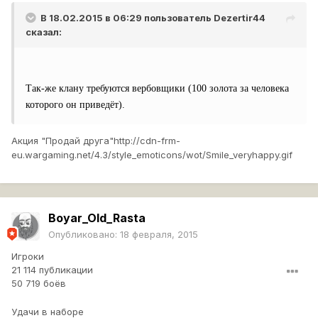
В 18.02.2015 в 06:29 пользователь
Dezertir44
сказал:
Так-же клану требуются вербовщики (100 золота за человека
которого он приведёт).
Акция "Продай друга"
http://cdn-frm-
eu.wargaming.net/4.3/style_emoticons/wot/Smile_veryhappy.gif
Boyar_Old_Rasta
Опубликовано:
18 февраля, 2015
Игроки
21 114 публикации
50 719 боёв
Удачи в наборе