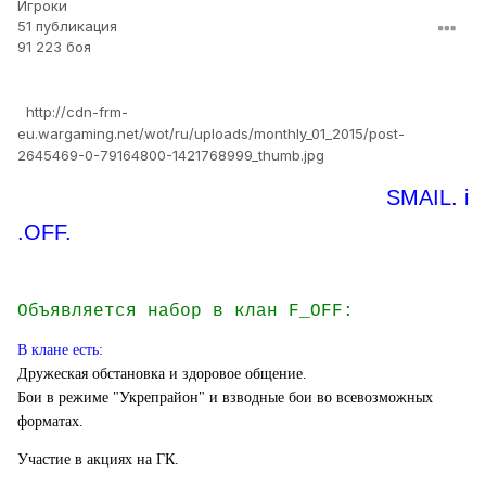
Игроки
51 публикация
91 223 боя
http://cdn-frm-
eu.wargaming.net/wot/ru/uploads/monthly_01_2015/post-
2645469-0-79164800-1421768999_thumb.jpg
SMAIL. i
.OFF.
Объявляется набор в клан F_OFF:
В клане есть:
Дружеская обстановка и здоровое общение.
Бои в режиме "Укрепрайон" и взводные бои во всевозможных
форматах.
Участие в акциях на ГК.