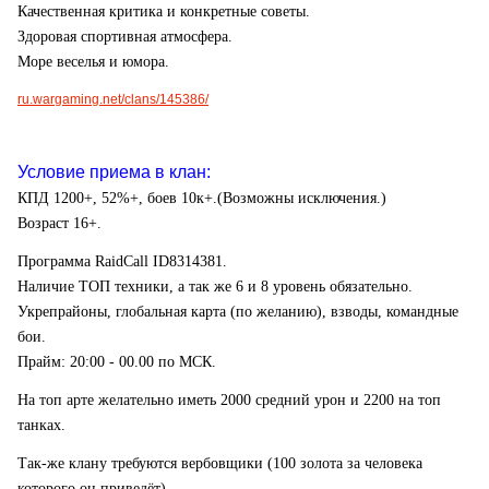
Качественная критика и конкретные советы.
Здоровая спортивная атмосфера.
Море веселья и юмора.
ru.wargaming.net/clans/145386/
Условие приема в клан:
КПД 1200+, 52%+, боев 10к+.(Возможны исключения.)
Возраст 16+.
Программа
RaidCall
ID8314381.
Наличие ТОП техники, а так же 6 и 8 уровень обязательно.
Укрепрайоны, глобальная карта (по желанию), взводы, командные
бои.
Прайм: 20:00 - 00.00 по МСК.
На топ арте желательно иметь 2000 средний урон и 2200 на топ
танках.
Так-же клану требуются вербовщики (100 золота за человека
которого он приведёт).