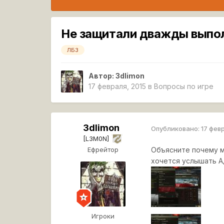
Не защитали дважды выпол
ЛБЗ
Автор:
3dlimon
17 февраля, 2015
в
Вопросы по игре
3dlimon
Опубликовано:
17 фев
[L3M0N]
Ефрейтор
Объясните почему м
хочется услышать Ад
Игроки