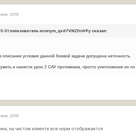
раля, 2015
 15:31 пользователь
anonym_qxd7VNZDnVPy
сказал:
в описании условия данной боевой задачи допущена неточность.
жить и нанести урон 2 САУ противника, просто уничтожение их по 
раля, 2015
вина, на чистом клиенте все норм отображается