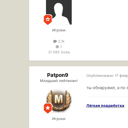
Игроки
2,1k
0
31 085 боёв
Patpon9
Опубликовано:
17 фев
Младший лейтенант
ты обнаружил, а по 
Лёгкая подработка
Игроки