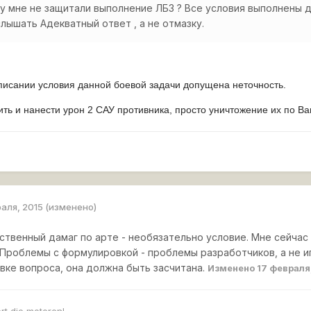
 мне не защитали выполнение ЛБЗ ? Все условия выполнены да
лышать Адекватный ответ , а не отмазку.
писании условия данной боевой задачи допущена неточность.
ь и нанести урон 2 САУ противника, просто уничтожение их по Ваш
раля, 2015
(изменено)
твенный дамаг по арте - необязательно условие. Мне сейчас 
Проблемы с формулировкой - проблемы разработчиков, а не иг
ке вопроса, она должна быть засчитана.
Изменено
17 февраля
rt die motoren!