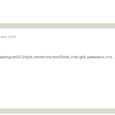
раля, 2015
gaming.net/4.3/style_emoticons/wot/Smile_crab.gif
а дамажить кто ,