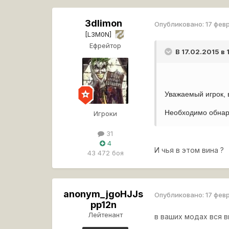
3dlimon
Опубликовано:
17 фев
[L3M0N]
Ефрейтор
В 17.02.2015 в
Уважаемый игрок, 
Необходимо обнару
Игроки
31
4
И чья в этом вина ?
43 472 боя
anonym_jgoHJJs
Опубликовано:
17 фев
pp12n
Лейтенант
в ваших модах вся 