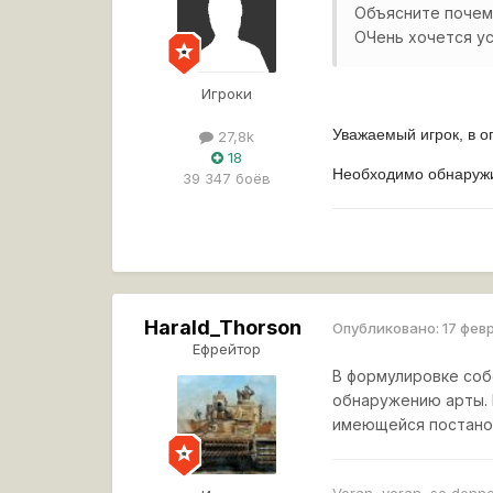
Объясните почему
ОЧень хочется ус
Игроки
Уважаемый игрок, в о
27,8k
18
Необходимо обнаружит
39 347 боёв
Harald_Thorson
Опубликовано:
17 фев
Ефрейтор
В формулировке собс
обнаружению арты. 
имеющейся постанов
Voran, voran, so donne