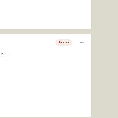
Автор
лись !