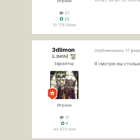
Игроки
27
22
10 178 боёв
3dlimon
Опубликовано:
17 фев
[L3M0N]
Ефрейтор
Я смотрю вы столько
Игроки
31
4
43 472 боя