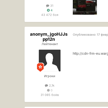
31
4
43 472 боя
anonym_jgoHJJs
Опубликовано:
17 фев
pp12n
Лейтенант
http://cdn-frm-eu.war
Игроки
2,1k
0
31 085 боёв