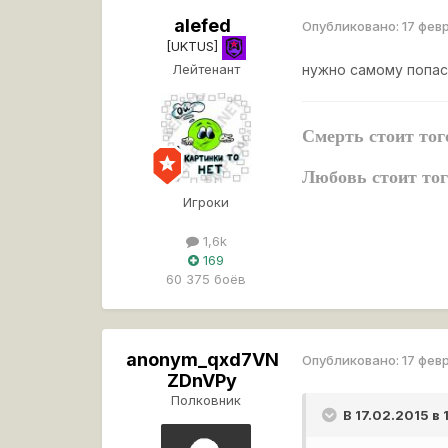
alefed
Опубликовано:
17 фев
[UKTUS]
Лейтенант
нужно самому попас
Смерть стоит то
Любовь стоит то
Игроки
1,6k
169
60 375 боёв
anonym_qxd7VN
Опубликовано:
17 фев
ZDnVPy
Полковник
В 17.02.2015 в