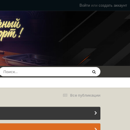
Войти
или
создать аккаунт
Все публикации