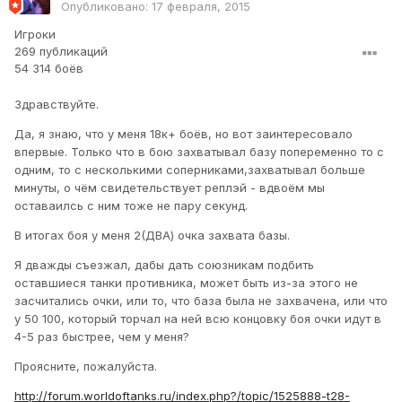
Опубликовано:
17 февраля, 2015
Игроки
269 публикаций
54 314 боёв
Здравствуйте.
Да, я знаю, что у меня 18к+ боёв, но вот заинтересовало
впервые. Только что в бою захватывал базу попеременно то с
одним, то с несколькими соперниками,захватывал больше
минуты, о чём свидетельствует реплэй - вдвоём мы
оставаилсь с ним тоже не пару секунд.
В итогах боя у меня 2(ДВА) очка захвата базы.
Я дважды съезжал, дабы дать союзникам подбить
оставшиеся танки противника, может быть из-за этого не
засчитались очки, или то, что база была не захвачена, или что
у 50 100, который торчал на ней всю концовку боя очки идут в
4-5 раз быстрее, чем у меня?
Проясните, пожалуйста.
http://forum.worldoftanks.ru/index.php?/topic/1525888-t28-