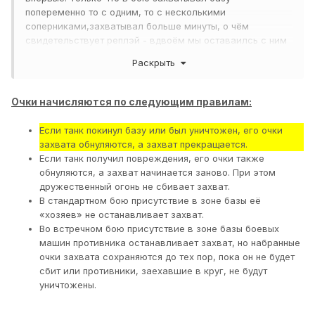
попеременно то с одним, то с несколькими
соперниками,захватывал больше минуты, о чём
свидетельствует реплэй - вдвоём мы оставаилсь с ним
тоже не пару секунд.
Раскрыть
В итогах боя у меня 2(ДВА) очка захвата базы.
Я дважды съезжал
, дабы дать союзникам подбить
Очки начисляются по следующим правилам:
оставшиеся танки противника, может быть из-за этого
не засчитались очки, или то, что база была не
Если танк покинул базу или был уничтожен, его очки
захвачена, или что у 50 100, который торчал на ней всю
захвата обнуляются, а захват прекращается.
концовку боя очки идут в 4-5 раз быстрее, чем у меня?
Если танк получил повреждения, его очки также
обнуляются, а захват начинается заново. При этом
Проясните, пожалуйста.
дружественный огонь не сбивает захват.
В стандартном бою присутствие в зоне базы её
http://forum.worldoftanks.ru/index.php?/topic/1525888-t28-
«хозяев» не останавливает захват.
concept/
смотреть с 11-20
Во встречном бою присутствие в зоне базы боевых
машин противника останавливает захват, но набранные
очки захвата сохраняются до тех пор, пока он не будет
сбит или противники, заехавшие в круг, не будут
уничтожены.