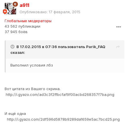
a911
Опубликовано:
17 февраля, 2015
Глобальные модераторы
43 562 публикации
37 945 боёв
В 17.02.2015 в 07:36 пользователь
Parik_FAQ
сказал:
Выполнил условия лбз
Вот цитата из Вашего скрина.
http://i.gyazo.com/ad3c3f2ffbcfaf9f00acbd268357f7ba.png
И ещё одна
http://i.gyazo.com/2df596d5878b9289da1659e5ac7bcd25.png