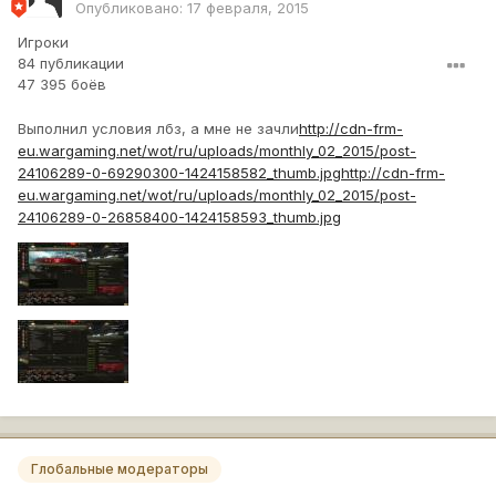
Опубликовано:
17 февраля, 2015
Игроки
84 публикации
47 395 боёв
Выполнил условия лбз, а мне не зачли
http://cdn-frm-
eu.wargaming.net/wot/ru/uploads/monthly_02_2015/post-
24106289-0-69290300-1424158582_thumb.jpg
http://cdn-frm-
eu.wargaming.net/wot/ru/uploads/monthly_02_2015/post-
24106289-0-26858400-1424158593_thumb.jpg
Глобальные модераторы