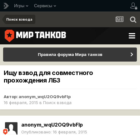
Игры
Сервисы
Поиск взвода
Правила форума Мира танков
Ищу взвод для совместного
прохождения ЛБЗ
Автор:
anonym_wqU2OQ9vbFlp
16 февраля, 2015
в
Поиск взвода
anonym_wqU2OQ9vbFlp
Опубликовано:
16 февраля, 2015