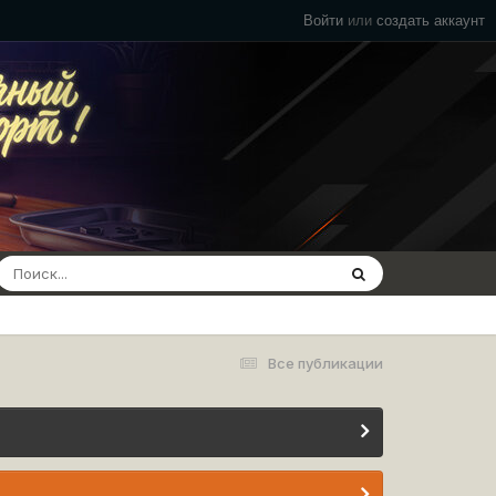
Войти
или
создать аккаунт
Все публикации