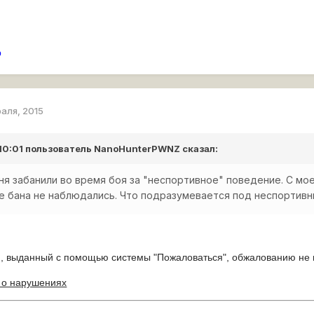
p
раля, 2015
 10:01 пользователь
NanoHunterPWNZ
сказал:
я забанили во время боя за "неспортивное" поведение. С мо
не бана не наблюдались. Что подразумевается под неспортив
н, выданный с помощью системы "Пожаловаться", обжалованию не 
 о нарушениях