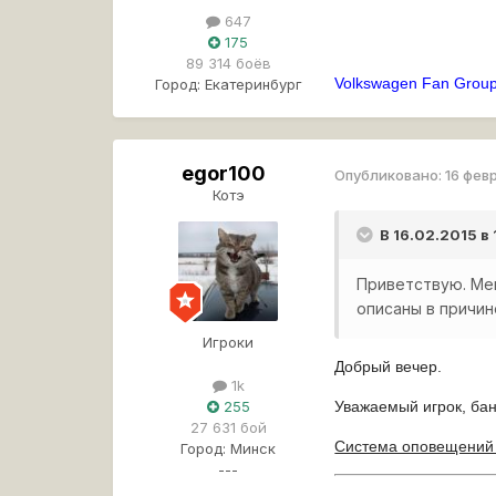
647
175
89 314 боёв
Volkswagen
Fan
Grou
Город:
Екатеринбург
egor100
Опубликовано:
16 фев
Котэ
В 16.02.2015 в
Приветствую. Мен
описаны в причи
Игроки
Добрый вечер.
1k
Уважаемый игрок, ба
255
27 631 бой
Система оповещений
Город:
Минск
---