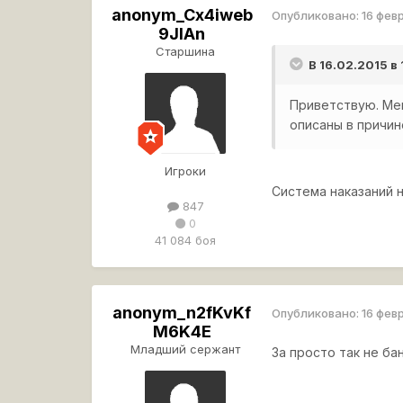
anonym_Cx4iweb
Опубликовано:
16 фев
9JIAn
Старшина
В 16.02.2015 в
Приветствую. Мен
описаны в причи
Игроки
Система наказаний н
847
0
41 084 боя
anonym_n2fKvKf
Опубликовано:
16 фев
M6K4E
Младший сержант
За просто так не ба