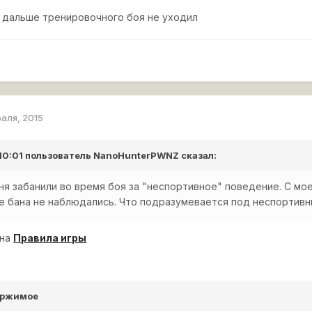
 дальше тренировочного боя не уходил
раля, 2015
 10:01 пользователь
NanoHunterPWNZ
сказал:
я забанили во время боя за "неспортивное" поведение. С мо
не бана не наблюдались. Что подразумевается под неспортив
 на
Правила игры
ержимое