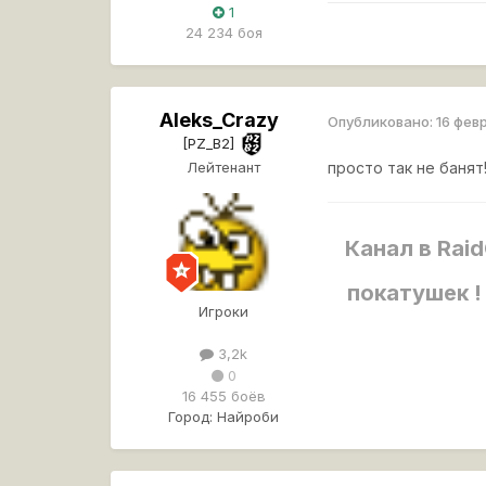
1
24 234 боя
Aleks_Crazy
Опубликовано:
16 фев
[PZ_B2]
Лейтенант
просто так не банят
Канал в Rai
покатушек !
Игроки
3,2k
0
16 455 боёв
Город:
Найроби