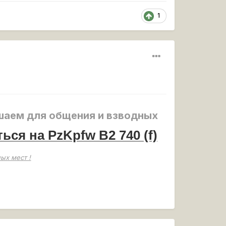
1
аем для общения и взводных
ться на
PzKpfw B2 740 (f)
ых мест !