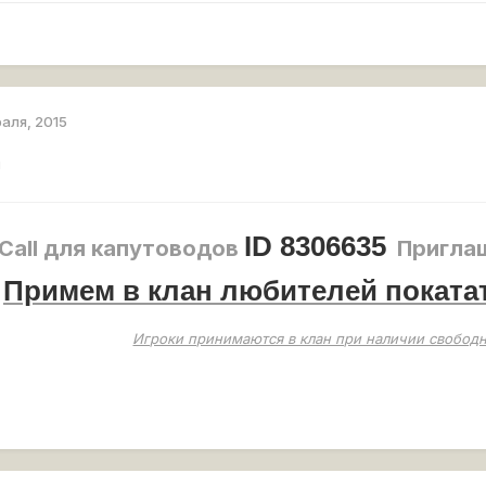
раля, 2015
!
ID 8306635
dCall для капутоводов
Приглаш
Примем в клан любителей поката
Игроки принимаются в клан при наличии свободн