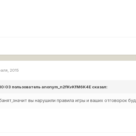
раля, 2015
 10:03 пользователь
anonym_n2fKvKfM6K4E
сказал:
 банят,значит вы нарушили правила игры и ваших отговорок буд