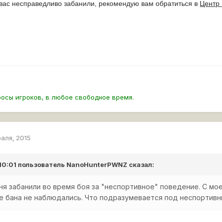
 вас несправедливо забанили, рекомендую вам обратиться в
Центр
росы игроков, в любое свободное время.
раля, 2015
 10:01 пользователь
NanoHunterPWNZ
сказал:
я забанили во время боя за "неспортивное" поведение. С мо
не бана не наблюдались. Что подразумевается под неспортив