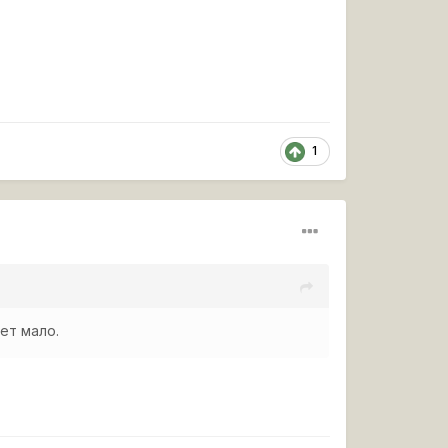
1
ет мало.