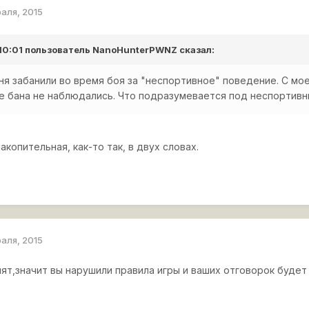
раля, 2015
 10:01 пользователь
NanoHunterPWNZ
сказал:
я забанили во время боя за "неспортивное" поведение. С мо
не бана не наблюдались. Что подразумевается под неспортив
акопительная, как-то так, в двух словах.
раля, 2015
нят,значит вы нарушили правила игры и ваших отговорок будет