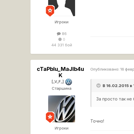
Игроки
86
0
44 331 бой
cTaPbIu_MaJIb4u
Опубликовано:
16 фев
K
[_V_F_]
В 16.02.2015 в
Старшина
За просто так не
Точно!
Игроки