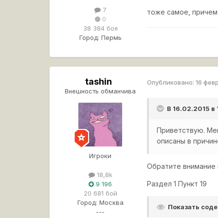
7
тоже самое, причем
0
38 384 боя
Город:
Пермь
tashin
Опубликовано:
16 фев
Внешность обманчива
В 16.02.2015 в
Приветствую. Мен
описаны в причи
Игроки
Обратите внимание
18,8k
Раздел 1 Пункт 19
9 196
20 681 бой
Город:
Москва
Показать сод
---