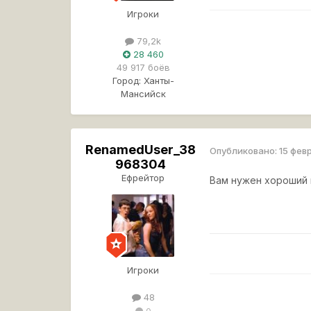
Игроки
79,2k
28 460
49 917 боёв
Город:
Ханты-
Мансийск
RenamedUser_38
Опубликовано:
15 фев
968304
Ефрейтор
Вам нужен хороший к
Игроки
48
0