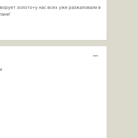
и ворует золото+у нас всех уже разжаловали в
лане!
ои