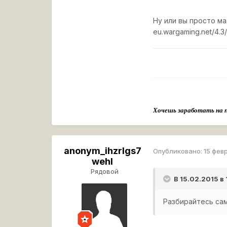
Ну или вы просто м
eu.wargaming.net/4.3/
Хочешь заработать на 
anonym_ihzrIgs7
Опубликовано:
15 фев
wehI
Рядовой
В 15.02.2015 в
Разбирайтесь сам