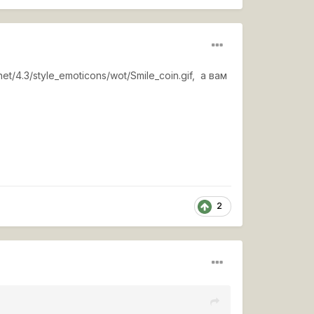
et/4.3/style_emoticons/wot/Smile_coin.gif
, а вам
2