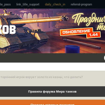
ttle_pass
link_title_support
daily_check_in
referral-program
торонний игрок ворует золото из казны, что делать?
Правила форума Мира танков
Правила игровых разделов