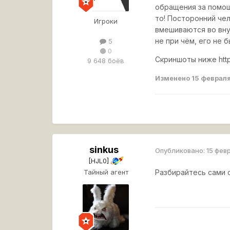
обращения за помощ
то! Посторонний чел
Игроки
вмешиваются во внут
не при чём, его не 
5
0
Скриншоты ниже
ht
9 648 боёв
Изменено
15 февраля
sinkus
Опубликовано:
15 фев
[HJL0]
Тайный агент
Разбирайтесь сами 