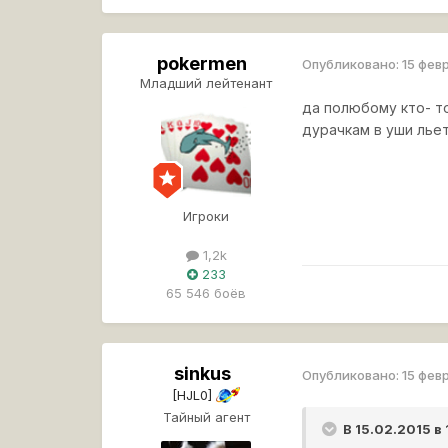
pokermen
Опубликовано:
15 фев
Младший лейтенант
да полюбому кто- т
дурачкам в уши лье
Игроки
1,2k
233
65 546 боёв
sinkus
Опубликовано:
15 фев
[HJL0]
Тайный агент
В 15.02.2015 в