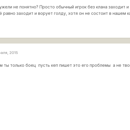
еужели не понятно? Просто обычный игрок без клана заходит 
ё равно заходит и ворует голду, хотя он не состоит в нашем к
раля, 2015
 ты только боец пусть кеп пишет это его проблемы а не тв