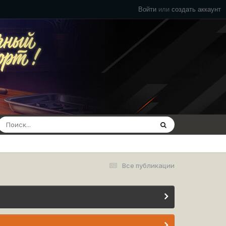
Войти
или
создать аккаунт
Все публикации