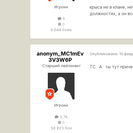
Игроки
крыса не в клане, н
должностях, а он вс
5
0
9 648 боёв
anonym_MC1mEv
Опубликовано:
15 фев
3V3W6P
Старший лейтенант
ТС А ты тут причем
Игроки
3,7k
0
58 823 боя