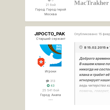
MacTrakher
21 бой
Город:
Город герой
Москва
JlPOCTO_PAK
Опубликовано:
15 фев
Старший сержант
В 15.02.2015 в
Доброго времени
В нашем клане по
никогда не состо
Игроки
клана и грабит е
игнорирует наши 
313
ведь читерство к
43
25 541 бой
помочь, говорит,
Город:
Анапа
мошенничество, к
---
Скриншоты ниже