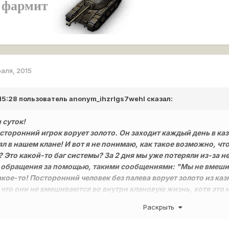
 фармит
раля, 2015
 15:28 пользователь
anonym_ihzrIgs7wehI
сказал:
 суток!
сторонний игрок ворует золото. Он заходит каждый день в казн
ял в нашем клане! И вот я не понимаю, как такое возможно, чт
ё? Это какой-то баг системы? За 2 дня мы уже потеряли из-за н
обращения за помощью, такими сообщениями: "Мы не вмешивае
акое-то! Посторонний человек без палева ворует золото из каз
 что они не вмешиваются во внутри клановую жизнь, хотя это 
то-то взломал сервисы WG и пользуется ими в своё удовольс
Раскрыть
http://s7.hostingkartinok.com/uploads/images/2015/02/06576015