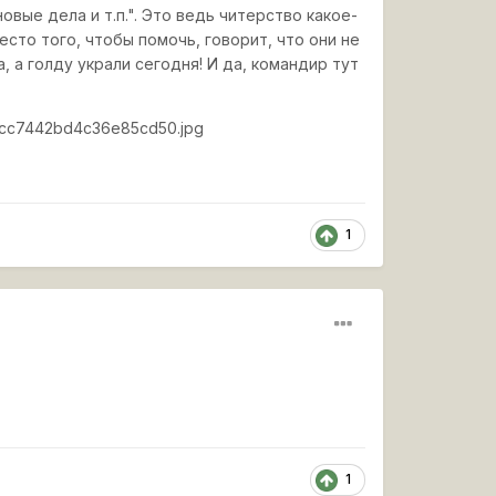
ые дела и т.п.". Это ведь читерство какое-
есто того, чтобы помочь, говорит, что они не
 а голду украли сегодня! И да, командир тут
a7bcc7442bd4c36e85cd50.jpg
1
1