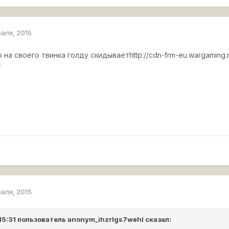
раля, 2015
о на своего твинка голду скидывает
http://cdn-frm-eu.wargaming.n
т
раля, 2015
 15:31 пользователь
anonym_ihzrIgs7wehI
сказал: