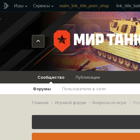
Игры
Сервисы
realm_link_title_prem_shop
link_title_ba
Сообщество
Публикации
Форумы
Пользователи в сети
Главная
Игровой форум
Вопросы по игре
Пос