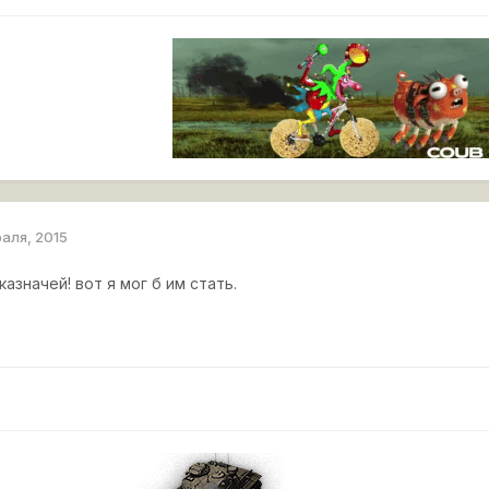
раля, 2015
азначей! вот я мог б им стать.