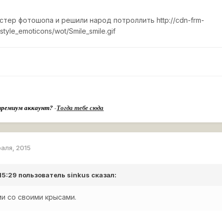
астер фотошопа и решили народ потроллить
http://cdn-frm-
style_emoticons/wot/Smile_smile.gif
премиум аккаунт?
-
Тогда тебе сюда
раля, 2015
 15:29 пользователь
sinkus
сказал:
и со своими крысами.