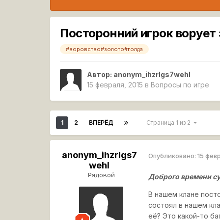
Посторонний игрок ворует 
#воровство#золото#голда
Автор:
anonym_ihzrIgs7wehI
15 февраля, 2015
в
Вопросы по игре
1
2
ВПЕРЁД
Страница 1 из 2
anonym_ihzrIgs7
Опубликовано:
15 фев
wehI
Рядовой
Доброго времени су
В нашем клане посто
состоял в нашем кла
её? Это какой-то ба