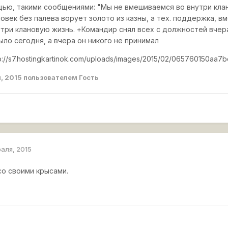
ью, такими сообщениями: "Мы не вмешиваемся во внутри кланов
овек без палева ворует золото из казны, а тех. поддержка, вм
ри клановую жизнь. +Командир снял всех с должностей вчера,
было сегодня, а вчера он никого не принимал
tp://s7.hostingkartinok.com/uploads/images/2015/02/065760150a
, 2015
пользователем Гость
раля, 2015
со своими крысами.