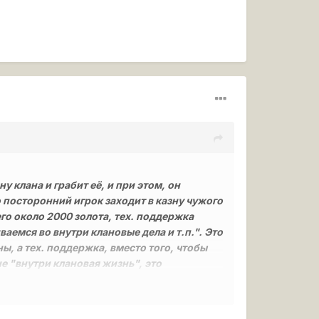
у клана и грабит её, и при этом, он
о посторонний игрок заходит в казну чужого
его около 2000 золота, тех. поддержка
мся во внутри клановые дела и т.п.". Это
ны, а тех. поддержка, вместо того, чтобы
не "внутри клановая жизнь", это
твие.
0aa7bcc7442bd4c36e85cd50.jpg