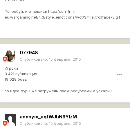
Попробуй, и отпишись
http://cdn-frm-
eu.wargaming.net/4.3/style_emoticons/wot/Smile_trollface-3.gif
077948
Опубликовано:
15 февраля, 2015
Игроки
3 421 публикация
19 028 боёв
по идее фуры же загружены пром ресурсами и уехали!)
anonym_aqtWJhN9YIzM
Опубликовано:
15 февраля, 2015