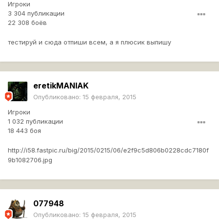
Игроки
3 304 публикации
22 308 боёв
тестируй и сюда отпиши всем, а я плюсик выпишу
eretikMANIAK
Опубликовано:
15 февраля, 2015
Игроки
1 032 публикации
18 443 боя
http://i58.fastpic.ru/big/2015/0215/06/e2f9c5d806b0228cdc7180f
9b1082706.jpg
077948
Опубликовано:
15 февраля, 2015