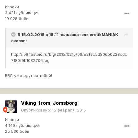
Игроки
3 421 публикация
19 028 боёв
В 15.02.2015 в 15:11 пользователь
eretikMANIAK
сказал:
http://i58.fastpic.ru/big/2015/0215/06/e2f9c5d806b0228cdc
7180f9b1082706.jpg
BBC уже едут за тобой!
Viking_from_Jomsborg
Опубликовано:
15 февраля, 2015
Игроки
4 149 публикаций
25 530 боёв