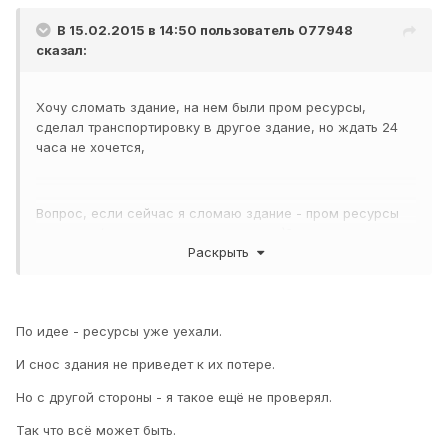
В 15.02.2015 в 14:50 пользователь
077948
сказал:
Хочу сломать здание, на нем были пром ресурсы,
сделал транспортировку в другое здание, но ждать 24
часа не хочется,
Вопрос, если сейчас я сломаю здание - пром ресурсы
пропадут (в момент транспортировки)?
Раскрыть
если на здании остались пром ресурсы, куда они
денутся?
По идее - ресурсы уже уехали.
И снос здания не приведет к их потере.
Но с другой стороны - я такое ещё не проверял.
Так что всё может быть.