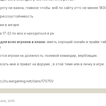
каунту не важна, главное чтобы вн8 по сайту кттс не менее 180
стрессоустойчивость
ики в ангаре
а 17-22
по мск и находиться в рк
для всех игроков в клане:
иметь хороший онлайн в прайм-тай
.
ются игроки на должность: полевой командир, вербовщик.
сать мне в приват на форуме , в этой теме или в личку в игре.
p://ru.wargaming.net/clans/170751/
раля, 2015