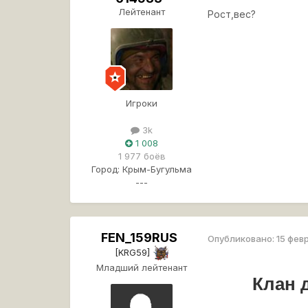
Лейтенант
Рост,вес?
Игроки
3k
1 008
1 977 боёв
Город:
Крым-Бугульма
---
FEN_159RUS
Опубликовано:
15 фев
[KRG59]
Младший лейтенант
Клан 