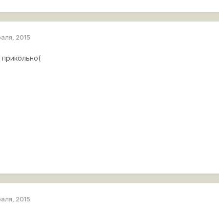
раля, 2015
н прикольно(
раля, 2015