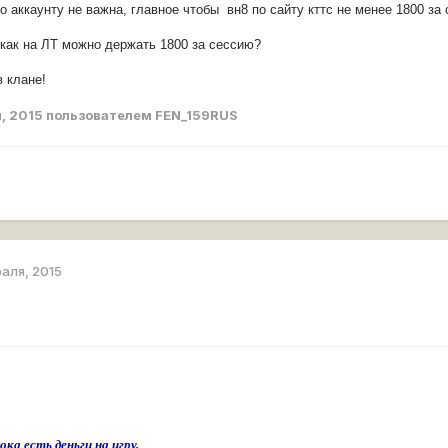
о аккаунту не важна, главное чтобы вн8 по сайту кттс не менее 1800 за
как на ЛТ можно держать 1800 за сессию?
в клане!
, 2015
пользователем FEN_159RUS
раля, 2015
ока есть деньги на игру.