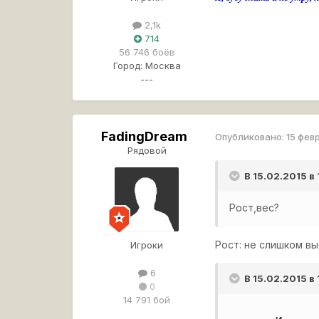
2,1k
714
56 746 боёв
Город:
Москва
---
FadingDream
Опубликовано:
15 фев
Рядовой
В 15.02.2015 в
Рост,вес?
Рост: не слишком выс
Игроки
6
В 15.02.2015 в
0
14 791 бой