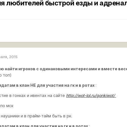
ля любителей быстрой езды и адрена
раля, 2015
ью найти игроков с одинаковыми интересами и вместе ве
о топ)
датам в клан НЕ для участия на гк и в ротах
:
стие в гонках и ивентах на сайте
http://wot-lol.ru/gonkiwot/
 по мск
 наушники и в прайм-тайм быть в рк.
датам в клан для участия на гк и в ротах
: