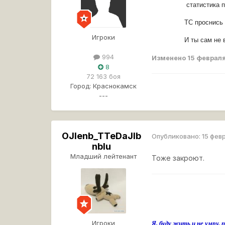
статистика п
ТС проснись 
Игроки
И ты сам не 
994
Изменено
15 февраля
8
72 163 боя
Город:
Краснокамск
---
OJIenb_TTeDaJIb
Опубликовано:
15 фев
nbIu
Младший лейтенант
Тоже закроют.
Игроки
Я, буду жить и не умру, п