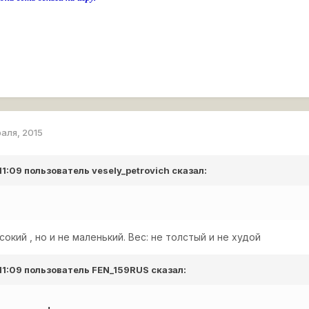
раля, 2015
 11:09 пользователь
vesely_petrovich
сказал:
окий , но и не маленький. Вес: не толстый и не худой
 11:09 пользователь
FEN_159RUS
сказал: