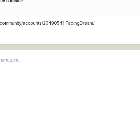
не в клане!
ru/community/accounts/20490541-FadingDream/
раля, 2015