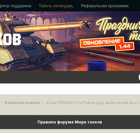
Центр поддержки
Табель-календарь
Реферальная программа
Вакансии кланов
Клан [FRAME] The Frame для любителей быст
Правила форума Мира танков