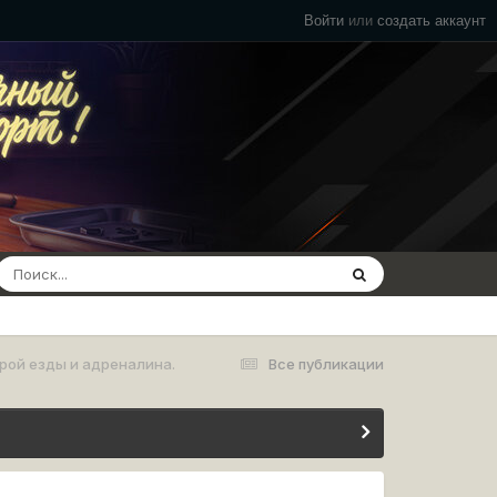
Войти
или
создать аккаунт
рой езды и адреналина.
Все публикации