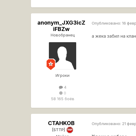
anonym_JXG3icZ
Опубликовано:
16 фев
iFBZw
Новобранец
а жека забил на кла
Игроки
4
0
58 165 боёв
CTAHKOB
Опубликовано:
21 фев
[STTP]