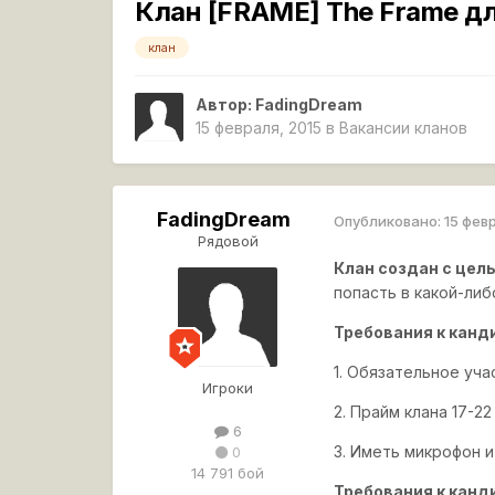
Клан [FRAME] The Frame д
клан
Автор:
FadingDream
15 февраля, 2015
в
Вакансии кланов
FadingDream
Опубликовано:
15 фев
Рядовой
Клан создан с цел
попасть в какой-либ
Требования к канди
1. Обязательное уча
Игроки
2. Прайм клана 17-22
6
3. Иметь микрофон и
0
14 791 бой
Требования к канди