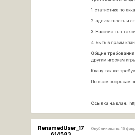
1. статистика по ак
2. адекватность и 
3. Наличие топ техн
4. Быть в п
райм клан
Общие требования 
другим игрокам игры
Клану так же требу
По всем вопросам пи
Ссылка на клан:
htt
RenamedUser_17
Опубликовано:
15 фев
614583