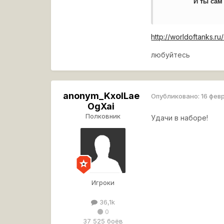
И ты сам 
http://worldoftanks.
любуйтесь
anonym_KxoILae
Опубликовано:
16 фев
OgXai
Полковник
Удачи в наборе!
Игроки
36,1k
0
37 525 боёв