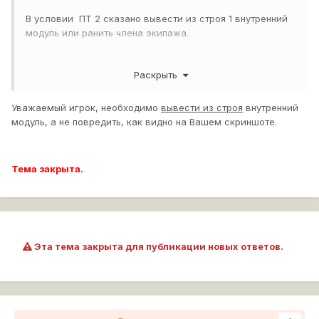
В условии ПТ 2 сказано вывести из строя 1 внутренний
модуль или ранить члена экипажа.
Раскрыть
Уже несколько раз вывожу из строя двигатель, бак, - но
выполнение не засчитывают. Выполнял на Яге, Задача в
Уважаемый игрок, необходимо
вывести из строя
внутренний
статусе ,"выполняется".
модуль, а не повредить, как видно на Вашем скриншоте.
Что не так?
Тема закрыта.
Эта тема закрыта для публикации новых ответов.