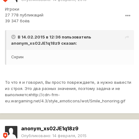
Игроки
27 778 публикаций
39 347 боёв
В 14.02.2015 в 12:36 пользователь
anonym_xs02JE1q18z9
сказал:
Скрин
То что я и говорил, Вы просто повреждаете, а нужно вывести
из строя. Это два разных значения, поэтому задача и не
выполняется
http://cdn-frm-
eu.wargaming.net/4.3/style_emoticons/wot/Smile_honoring.gif
anonym_xs02JE1q18z9
Опубликовано:
14 февраля, 2015