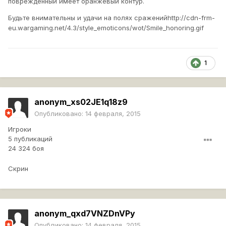
поврежденный имеет оранжевый контур.
Будьте внимательны и удачи на полях сражений
http://cdn-frm-
eu.wargaming.net/4.3/style_emoticons/wot/Smile_honoring.gif
1
anonym_xs02JE1q18z9
Опубликовано:
14 февраля, 2015
Игроки
5 публикаций
24 324 боя
Скрин
anonym_qxd7VNZDnVPy
Опубликовано:
14 февраля, 2015