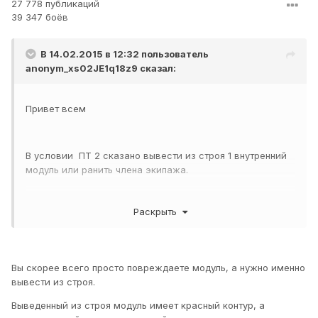
27 778 публикаций
39 347 боёв
В 14.02.2015 в 12:32 пользователь
anonym_xs02JE1q18z9
сказал:
Привет всем
В условии ПТ 2 сказано вывести из строя 1 внутренний
модуль или ранить члена экипажа.
Раскрыть
Уже несколько раз вывожу из строя двигатель, бак, - но
выполнение не засчитывают. Выполнял на Яге, Задача в
статусе ,"выполняется".
Вы скорее всего просто повреждаете модуль, а нужно именно
вывести из строя.
Что не так?
Выведенный из строя модуль имеет красный контур, а