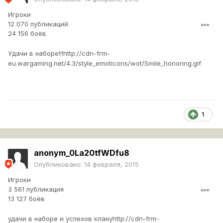
Игроки
12 070 публикаций
24 156 боёв
Удачи в наборе!!!
http://cdn-frm-
eu.wargaming.net/4.3/style_emoticons/wot/Smile_honoring.gif
1
anonym_0La20tfWDfu8
Опубликовано:
14 февраля, 2015
Игроки
3 561 публикация
13 127 боёв
удачи в наборе и успехов клану
http://cdn-frm-