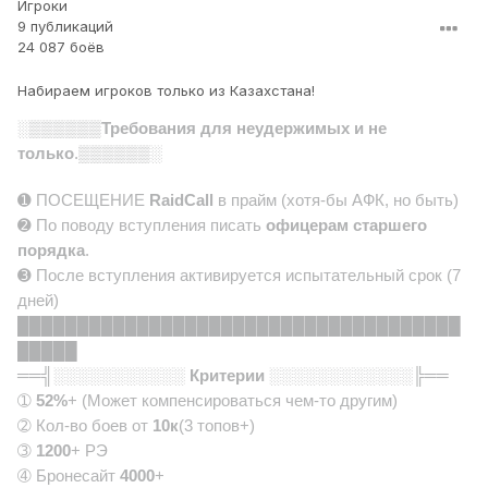
Игроки
9 публикаций
24 087 боёв
Набираем игроков только из Казахстана!
░▒▒▒▒▒▒
Требования для неудержимыx и не
только
.▒▒▒▒▒▒░
➊ ПОСЕЩЕНИЕ
RaidCall
в прайм (хотя-бы АФК, но быть)
➋ По поводу вступления писать
офицерам старшего
порядка
.
➌ После вступления активируется испытательный срок (7
дней)
█████████████████████████████████████
█████
══╣░░░░░░░░░░░
Критерии
░░░░░░░░░░░░╠══
➀
52%
+ (Может компенсироваться чем-то другим)
➁ Кол-во боев от
10к
(3 топов+)
➂
1200
+ РЭ
➃ Бронесайт
4000
+