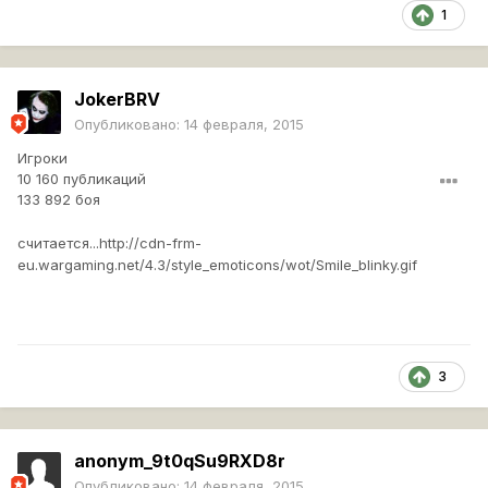
1
JokerBRV
Опубликовано:
14 февраля, 2015
Игроки
10 160 публикаций
133 892 боя
считается...
http://cdn-frm-
eu.wargaming.net/4.3/style_emoticons/wot/Smile_blinky.gif
3
anonym_9t0qSu9RXD8r
Опубликовано:
14 февраля, 2015