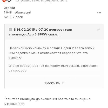
Опубликовано:
14 февраля, 2015
Игроки
1 048 публикаций
52 857 боёв
В 14.02.2015 в 07:20 пользователь
anonym_uqAcbj5jBPWV
сказал:
Перебили всю команду я остался один 2 врага токо к
ним подежаю меня отключает от сервера что это
было???
Это не первый раз ток начинаем выигрывать отключает
от сервера!
К ис 7 осталось 20 000 опыта ни одной победы ?
Раскрыть
Если тебя выкинуло до окончания боя то это ты еще не
вытащил бой.