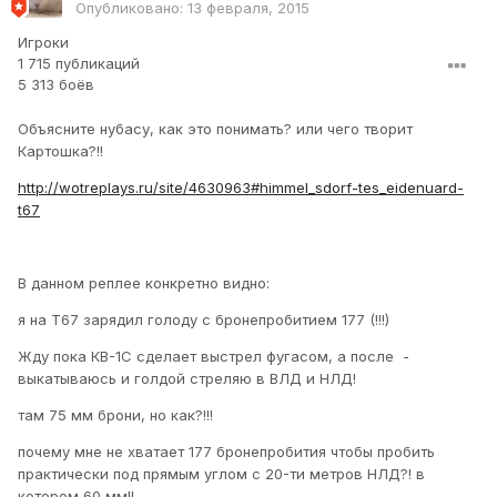
Опубликовано:
13 февраля, 2015
Игроки
1 715 публикаций
5 313 боёв
Объясните нубасу, как это понимать? или чего творит
Картошка?!!
http://wotreplays.ru/site/4630963#himmel_sdorf-tes_eidenuard-
t67
В данном реплее конкретно видно:
я на Т67 зарядил голоду с бронепробитием 177 (!!!)
Жду пока КВ-1С сделает выстрел фугасом, а после -
выкатываюсь и голдой стреляю в ВЛД и НЛД!
там 75 мм брони, но как?!!!
почему мне не хватает 177 бронепробития чтобы пробить
практически под прямым углом с 20-ти метров НЛД?! в
котором 60 мм!!