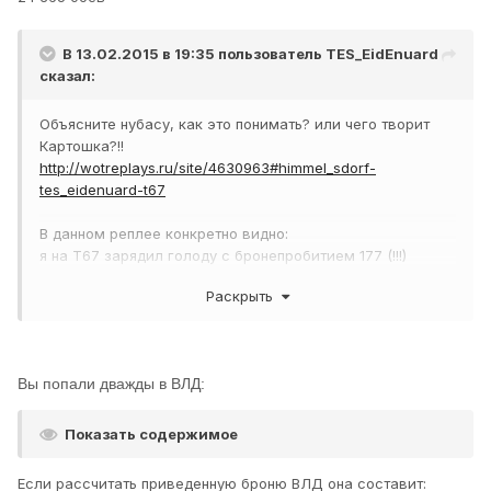
В 13.02.2015 в 19:35 пользователь
TES_EidEnuard
сказал:
Объясните нубасу, как это понимать? или чего творит
Картошка?!!
http://wotreplays.ru/site/4630963#himmel_sdorf-
tes_eidenuard-t67
В данном реплее конкретно видно:
я на Т67 зарядил голоду с бронепробитием 177 (!!!)
Жду пока КВ-1С сделает выстрел фугасом, а после -
Раскрыть
выкатываюсь и голдой стреляю в ВЛД и НЛД!
там 75 мм брони, но как?!!!
почему мне не хватает 177 бронепробития чтобы пробить
практически под прямым углом с 20-ти метров НЛД?! в
Вы попали дважды в ВЛД:
котором 60 мм!!
Объясните нубасу, что я делаю не так?!!
Показать содержимое
Что мне делать. чтобы с 20-ти метров с таким пробитием
стреляя под прямым углом точно в НЛД пробивать
Если рассчитать приведенную броню ВЛД она составит: