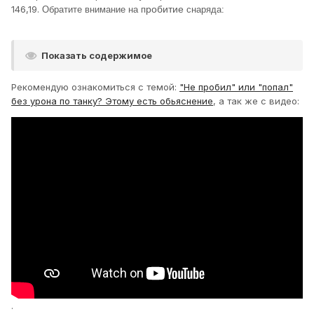
НЛД?!!
146,19.
робитие
Обратите внимание на п
снаряда:
И да, квасовод 46% "новичок"
...
Показать содержимое
Нет слов...
Рекомендую ознакомиться с темой:
"Не пробил" или "попал"
без урона по танку? Этому есть обьяснение
, а так же с видео:
.