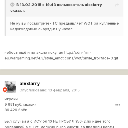
В 13.02.2015 в 19:43 пользователь
alexlarry
сказал:
Не ну вы посмотрите- ТС предъявляет WOT за купленные
недоголдовые снаряды! Ну нахал!
небось ещё и по акции покупал
http://cdn-frm-
eu.wargaming.net/4.3/style_emoticons/wot/Smile_trollface-3.gif
alexlarry
Опубликовано:
13 февраля, 2015
Игроки
9 991 публикация
86 426 боёв
Был случай я с ИСУ бл 10 НЕ ПРОБИЛ т50-2,по идее того
болванкой в 50 кг, должно было унести за пределы карты.