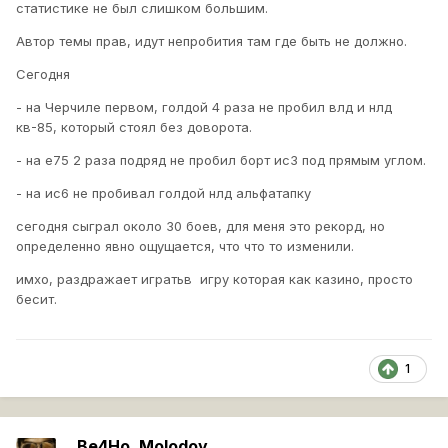
статистике не был слишком большим.
Автор темы прав, идут непробития там где быть не должно.
Сегодня
- на Черчиле первом, голдой 4 раза не пробил влд и нлд
кв-85, который стоял без доворота.
- на е75 2 раза подряд не пробил борт ис3 под прямым углом.
- на ис6 не пробивал голдой нлд альфатапку
сегодня сыграл около 30 боев, для меня это рекорд, но
определенно явно ощущается, что что то изменили.
имхо, раздражает игратьв игру которая как казино, просто
бесит.
1
_Be4Ho_Molodoy_