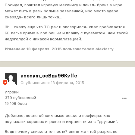
Посидел, почитал игровую механику и понял- броня в игре
может быть в разы больше заявленной, ибо место удара
снаряда- всего лишь точка...
ЗЫ . скажу еще что ТС рак и опозорился- квас пробивается
ББ легче прямо в лоб башни и планку с пулеметом, чем такой
недоголдой с никакой нормализацией.
Изменено
13 февраля, 2015
пользователем alexlarry
anonym_ocBgu96Kvffc
Опубликовано:
13 февраля, 2015
Игроки
379 публикаций
19 106 боёв
Добавлю, после обновы имхо решили неофициально
поунижать хороших игроков и выравнять их с "другими".
Ведь почему снизили точность? опять же чтоб разрыв по