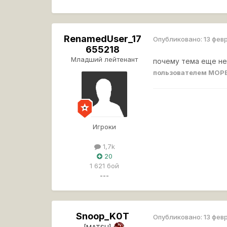
RenamedUser_17
Опубликовано:
13 фев
655218
Младший лейтенант
почему тема еще не
пользователем MO
Игроки
1,7k
20
1 621 бой
---
Snoop_K0T
Опубликовано:
13 фев
[MATSU]