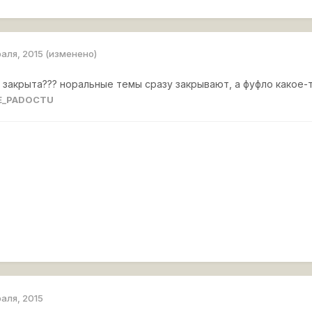
раля, 2015
(изменено)
 закрыта??? норальные темы сразу закрывают, а фуфло какое
PE_PADOCTU
раля, 2015