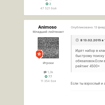
2
47 521 бой
Animoso
Опубликовано:
13 фев
Младший лейтенант
В 13.02.2015 в
Идёт набор в кл
быстрому поиску 
обязаловок.Если 
Игроки
рейтинг 4500+
1,3k
77
11 354 боя
Если ты взрослый и 