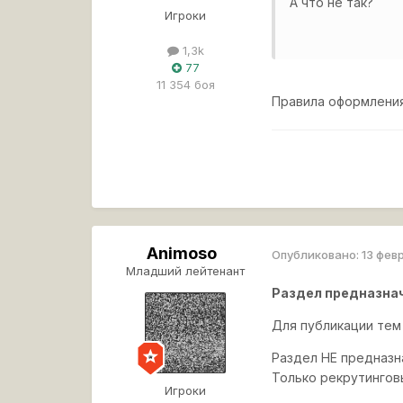
А что не так?
Игроки
1,3k
77
11 354 боя
Правила оформления
Animoso
Опубликовано:
13 фев
Младший лейтенант
Раздел предназначе
Для публикации тем
Раздел НЕ предназн
Только рекрутингов
Игроки