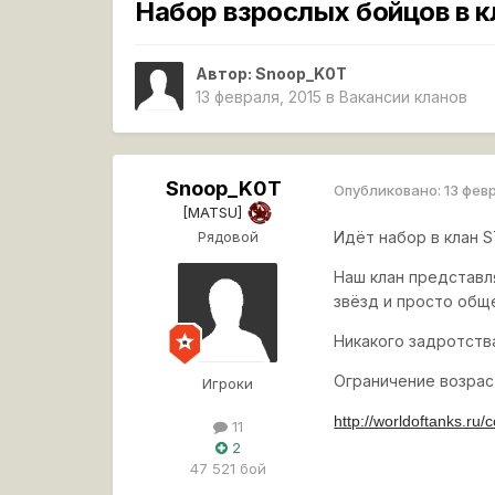
Набор взрослых бойцов в 
Автор:
Snoop_K0T
13 февраля, 2015
в
Вакансии кланов
Snoop_K0T
Опубликовано:
13 фев
[MATSU]
Рядовой
Идёт набор в клан 
Наш клан представл
звёзд и просто общ
Никакого задротств
Ограничение возрас
Игроки
http://worldoftanks.r
11
2
47 521 бой