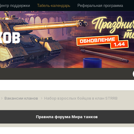
Центр поддержки
Табель-календарь
Реферальная программа
Вакансии кланов
Набор взрослых бойцов в клан STRRB
Правила форума Мира танков