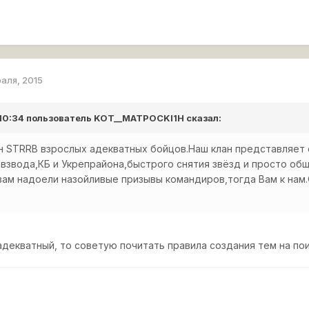
раля, 2015
 10:34 пользователь
KOT__MATPOCKI1H
сказал:
ан STRRB взрослых адекватных бойцов.Наш клан представляе
взвода,КБ и Укрепрайона,быстрого снятия звёзд и просто общ
вам надоели назойливые призывы командиров,тогда Вам к нам.
адекватный, то советую почитать правила создания тем на поис