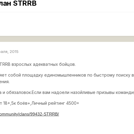
клан STRRB
раля, 2015
STRRB взрослых адекватных бойцов.
яет собой площадку единомышленников по быстрому поиску в
ения.
а и обязаловок.Если вам надоели назойливые призывы командир
т 18+,5к боёв+,Личный рейтинг 4500+
u/community/clans/99432-STRRB/