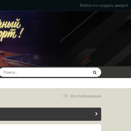
Войти
или
создать аккаунт
Все публикации