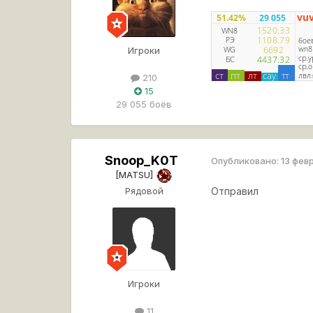
Игроки
210
15
29 055 боёв
Snoop_K0T
Опубликовано:
13 фев
[MATSU]
Рядовой
Отправил
Игроки
11