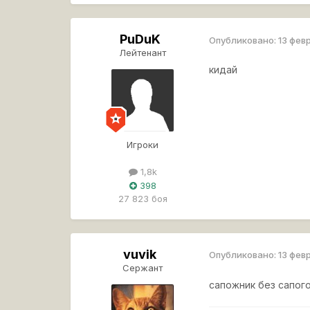
PuDuK
Опубликовано:
13 фев
Лейтенант
кидай
Игроки
1,8k
398
27 823 боя
vuvik
Опубликовано:
13 фев
Сержант
сапожник без сапого