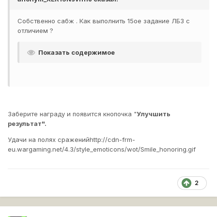
Собственно сабж . Как выполнить 15ое задание ЛБЗ с
отличием ?
Показать содержимое
Заберите награду и появится кнопочка "
Улучшить
результат".
Удачи на полях сражений
http://cdn-frm-
eu.wargaming.net/4.3/style_emoticons/wot/Smile_honoring.gif
2