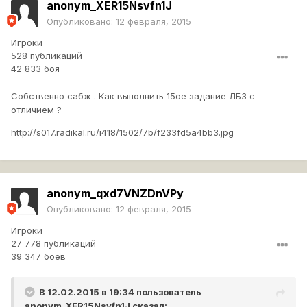
anonym_XER15Nsvfn1J
Опубликовано:
12 февраля, 2015
Игроки
528 публикаций
42 833 боя
Собственно сабж . Как выполнить 15ое задание ЛБЗ с
отличием ?
http://s017.radikal.ru/i418/1502/7b/f233fd5a4bb3.jpg
anonym_qxd7VNZDnVPy
Опубликовано:
12 февраля, 2015
Игроки
27 778 публикаций
39 347 боёв
В 12.02.2015 в 19:34 пользователь
anonym_XER15Nsvfn1J
сказал: