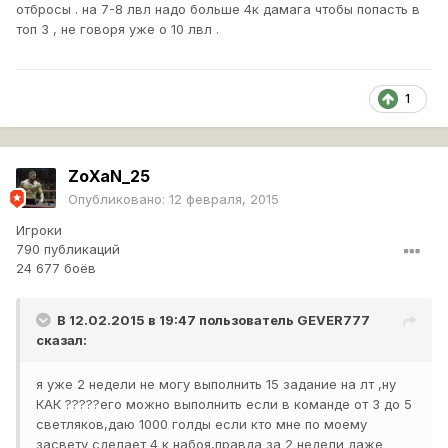
отбросы . на 7-8 лвл надо больше 4к дамага чтобы попасть в
топ 3 , не говоря уже о 10 лвл .
1
ZoXaN_25
Опубликовано:
12 февраля, 2015
Игроки
790 публикаций
24 677 боёв
В 12.02.2015 в 19:47 пользователь
GEVER777
сказал:
я уже 2 недели не могу выполнить 15 задание на лт ,ну
КАК ?????его можно выполнить если в команде от 3 до 5
светляков,даю 1000 голды если кто мне по моему
засвету сделает 4 к набоя,правда за 2 недели даже