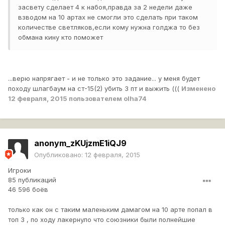
засвету сделает 4 к набоя,правда за 2 недели даже
взводом на 10 артах не смогли это сделать при таком
количестве светляков,если кому нужна голджа то без
обмана кину кто поможет
...верю напрягает - и не только это задание... у меня будет
походу шлагбаум на ст-15(2) убить 3 пт и выжить (((
Изменено
12 февраля, 2015
пользователем olha74
anonym_zKUjzmE1iQJ9
Опубликовано:
12 февраля, 2015
Игроки
85 публикаций
46 596 боёв
только как он с таким маленьким дамагом на 10 арте попал в
топ 3 , по ходу лакернуло что союзники были полнейшие