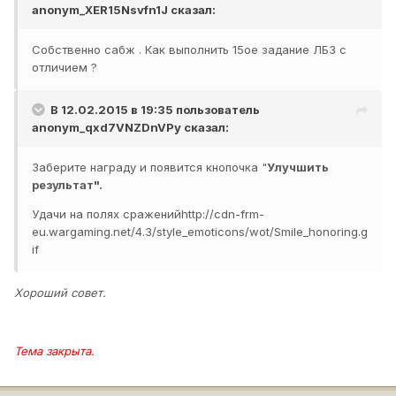
anonym_XER15Nsvfn1J
сказал:
Собственно сабж . Как выполнить 15ое задание ЛБЗ с
отличием ?
В 12.02.2015 в 19:35 пользователь
anonym_qxd7VNZDnVPy
сказал:
Заберите награду и появится кнопочка "
Улучшить
результат".
Удачи на полях сражений
http://cdn-frm-
eu.wargaming.net/4.3/style_emoticons/wot/Smile_honoring.g
if
Хороший совет.
Тема закрыта.