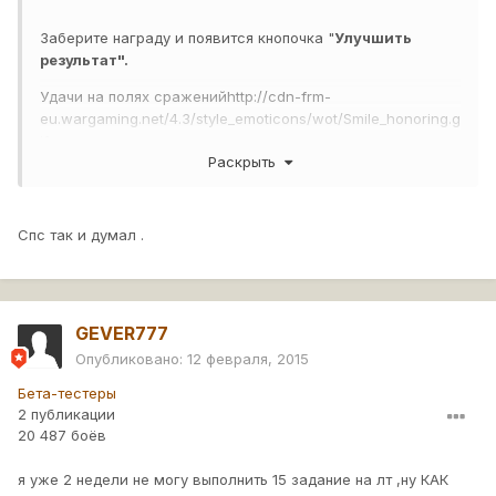
Заберите награду и появится кнопочка "
Улучшить
результат".
Удачи на полях сражений
http://cdn-frm-
eu.wargaming.net/4.3/style_emoticons/wot/Smile_honoring.g
if
Раскрыть
Спс так и думал .
GEVER777
Опубликовано:
12 февраля, 2015
Бета-тестеры
2 публикации
20 487 боёв
я уже 2 недели не могу выполнить 15 задание на лт ,ну КАК